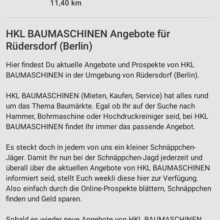
11,40 km
Messung der Werbeleistung
Messung der Performance von Inhalten
HKL BAUMASCHINEN Angebote für
Rüdersdorf (Berlin)
Analyse von Zielgruppen durch Statistiken oder
Kombinationen von Daten aus verschiedenen
Hier findest Du aktuelle Angebote und Prospekte von HKL
Quellen
BAUMASCHINEN in der Umgebung von Rüdersdorf (Berlin).
Entwicklung und Verbesserung der Angebote
HKL BAUMASCHINEN (Mieten, Kaufen, Service) hat alles rund
um das Thema Baumärkte. Egal ob Ihr auf der Suche nach
Verwendung reduzierter Daten zur Auswahl von
Inhalten
Hammer, Bohrmaschine oder Hochdruckreiniger seid, bei HKL
BAUMASCHINEN findet Ihr immer das passende Angebot.
IAB-Besonderheiten:
Es steckt doch in jedem von uns ein kleiner Schnäppchen-
Verwendung genauer Standortdaten
Jäger. Damit Ihr nun bei der Schnäppchen-Jagd jederzeit und
Geräte anhand von aktiv angeforderten
überall über die aktuellen Angebote von HKL BAUMASCHINEN
Informationen identifizieren
informiert seid, stellt Euch weekli diese hier zur Verfügung.
Also einfach durch die Online-Prospekte blättern, Schnäppchen
Nicht-IAB-Verarbeitungszwecke:
finden und Geld sparen.
Notwendig
Sobald es wieder neue Angebote von HKL BAUMASCHINEN