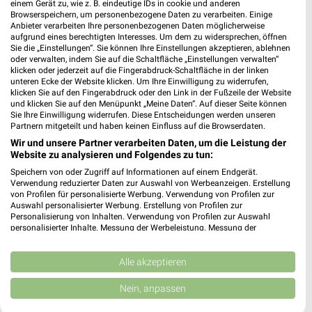
24,14 km
einem Gerät zu, wie z. B. eindeutige IDs in cookie und anderen
Browserspeichern, um personenbezogene Daten zu verarbeiten. Einige
Anbieter verarbeiten Ihre personenbezogenen Daten möglicherweise
aufgrund eines berechtigten Interesses. Um dem zu widersprechen, öffnen
HKL BAUMASCHINEN Angebote in Berlin
Sie die „Einstellungen“. Sie können Ihre Einstellungen akzeptieren, ablehnen
oder verwalten, indem Sie auf die Schaltfläche „Einstellungen verwalten“
Berlin, Deutschland
❯
klicken oder jederzeit auf die Fingerabdruck-Schaltfläche in der linken
unteren Ecke der Website klicken. Um Ihre Einwilligung zu widerrufen,
klicken Sie auf den Fingerabdruck oder den Link in der Fußzeile der Website
10,79 km
und klicken Sie auf den Menüpunkt „Meine Daten“. Auf dieser Seite können
Sie Ihre Einwilligung widerrufen. Diese Entscheidungen werden unseren
Partnern mitgeteilt und haben keinen Einfluss auf die Browserdaten.
HKL BAUMASCHINEN Angebote in Königs
Wir und unsere Partner verarbeiten Daten, um die Leistung der
Wusterhausen
Website zu analysieren und Folgendes zu tun:
Königs Wusterhausen, Deutschland
❯
Speichern von oder Zugriff auf Informationen auf einem Endgerät.
Verwendung reduzierter Daten zur Auswahl von Werbeanzeigen. Erstellung
von Profilen für personalisierte Werbung. Verwendung von Profilen zur
Auswahl personalisierter Werbung. Erstellung von Profilen zur
27,13 km
Personalisierung von Inhalten. Verwendung von Profilen zur Auswahl
personalisierter Inhalte. Messung der Werbeleistung. Messung der
Performance von Inhalten. Analyse von Zielgruppen durch Statistiken oder
Kombinationen von Daten aus verschiedenen Quellen. Entwicklung und
Verbesserung der Angebote. Verwendung reduzierter Daten zur Auswahl
Alle akzeptieren
von Inhalten.
Daten können außerhalb der Europäischen Union weitergegeben und in die
Nein, anpassen
USA gesendet werden.
Ihre Einwilligung und die cookie Richtlinie gelten ausschließlich für diese