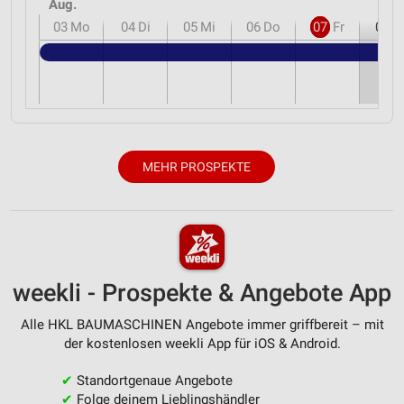
Aug.
03
Mo
04
Di
05
Mi
06
Do
07
Fr
08
S
MEHR PROSPEKTE
weekli - Prospekte & Angebote App
Alle HKL BAUMASCHINEN Angebote immer griffbereit – mit
der kostenlosen weekli App für iOS & Android.
✔
Standortgenaue Angebote
✔
Folge deinem Lieblingshändler