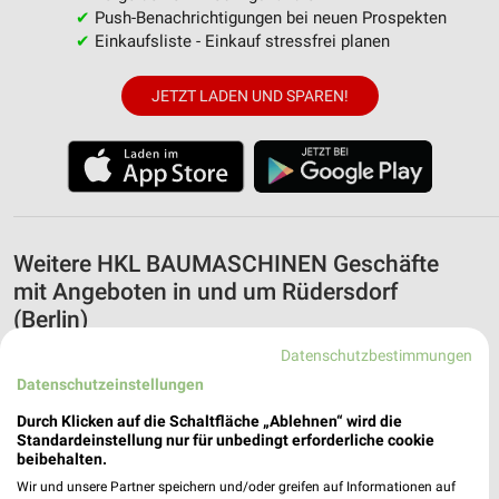
✔
Push-Benachrichtigungen bei neuen Prospekten
✔
Einkaufsliste - Einkauf stressfrei planen
JETZT LADEN UND SPAREN!
Weitere HKL BAUMASCHINEN Geschäfte
mit Angeboten in und um Rüdersdorf
(Berlin)
Datenschutzbestimmungen
5 Geschäfte und Orte
Datenschutzeinstellungen
HKL BAUMASCHINEN Angebote in Vogelsdorf
Durch Klicken auf die Schaltfläche „Ablehnen“ wird die
Standardeinstellung nur für unbedingt erforderliche cookie
Vogelsdorf, Deutschland
beibehalten.
❯
Wir und unsere Partner speichern und/oder greifen auf Informationen auf