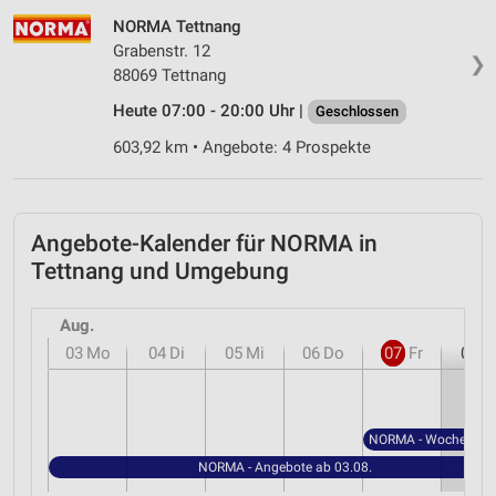
NORMA Tettnang
Notwendig
Grabenstr. 12
❯
Performance
88069 Tettnang
Heute 07:00 - 20:00 Uhr |
Geschlossen
Funktional
603,92 km • Angebote: 4 Prospekte
Werbung
Angebote-Kalender für NORMA in
Tettnang und Umgebung
Aug.
03
Mo
04
Di
05
Mi
06
Do
07
Fr
08
S
NORMA - Angebote ab 03.08.