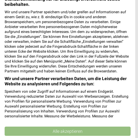
beibehalten.
NORMA Tettnang
Wir und unsere Partner speichern und/oder greifen auf Informationen auf
einem Gerät zu, wie z. B. eindeutige IDs in cookie und anderen
Grabenstr. 12
❯
Browserspeichern, um personenbezogene Daten zu verarbeiten. Einige
88069 Tettnang
Anbieter verarbeiten Ihre personenbezogenen Daten möglicherweise
aufgrund eines berechtigten Interesses. Um dem zu widersprechen, öffnen
Heute 07:00 - 20:00 Uhr |
Geschlossen
Sie die „Einstellungen“. Sie können Ihre Einstellungen akzeptieren, ablehnen
oder verwalten, indem Sie auf die Schaltfläche „Einstellungen verwalten“
603,92 km • Angebote: 4 Prospekte
klicken oder jederzeit auf die Fingerabdruck-Schaltfläche in der linken
unteren Ecke der Website klicken. Um Ihre Einwilligung zu widerrufen,
klicken Sie auf den Fingerabdruck oder den Link in der Fußzeile der Website
und klicken Sie auf den Menüpunkt „Meine Daten“. Auf dieser Seite können
Sie Ihre Einwilligung widerrufen. Diese Entscheidungen werden unseren
Partnern mitgeteilt und haben keinen Einfluss auf die Browserdaten.
Wir und unsere Partner verarbeiten Daten, um die Leistung der
Website zu analysieren und Folgendes zu tun:
Speichern von oder Zugriff auf Informationen auf einem Endgerät.
Verwendung reduzierter Daten zur Auswahl von Werbeanzeigen. Erstellung
von Profilen für personalisierte Werbung. Verwendung von Profilen zur
Auswahl personalisierter Werbung. Erstellung von Profilen zur
Personalisierung von Inhalten. Verwendung von Profilen zur Auswahl
personalisierter Inhalte. Messung der Werbeleistung. Messung der
❯
Performance von Inhalten. Analyse von Zielgruppen durch Statistiken oder
Kombinationen von Daten aus verschiedenen Quellen. Entwicklung und
Verbesserung der Angebote. Verwendung reduzierter Daten zur Auswahl
Alle akzeptieren
von Inhalten.