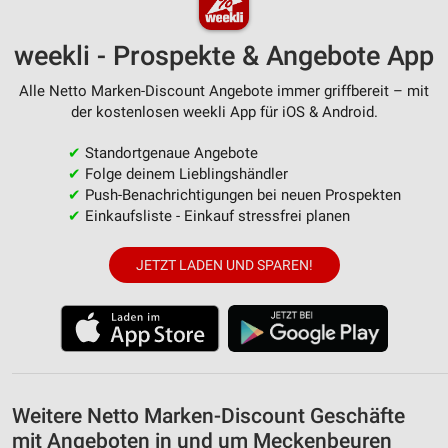
Analyse von Zielgruppen durch Statistiken oder
Kombinationen von Daten aus verschiedenen
Quellen
weekli - Prospekte & Angebote App
Entwicklung und Verbesserung der Angebote
Alle Netto Marken-Discount Angebote immer griffbereit – mit
der kostenlosen weekli App für iOS & Android.
Verwendung reduzierter Daten zur Auswahl von
Inhalten
✔
Standortgenaue Angebote
IAB-Besonderheiten:
✔
Folge deinem Lieblingshändler
✔
Push-Benachrichtigungen bei neuen Prospekten
Verwendung genauer Standortdaten
✔
Einkaufsliste - Einkauf stressfrei planen
Geräte anhand von aktiv angeforderten
Informationen identifizieren
JETZT LADEN UND SPAREN!
Nicht-IAB-Verarbeitungszwecke:
Notwendig
Performance
Funktional
Weitere Netto Marken-Discount Geschäfte
mit Angeboten in und um Meckenbeuren
Werbung