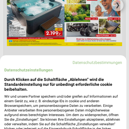
❯
Datenschutzbestimmungen
Netto Marken-Discount Prospekt für
Datenschutzeinstellungen
Meckenbeuren ab Do. den 30.07.
Durch Klicken auf die Schaltfläche „Ablehnen“ wird die
Standardeinstellung nur für unbedingt erforderliche cookie
Online-Angebote August 2026
beibehalten.
Gültig von 30. Jul. bis 31. Aug.
Wir und unsere Partner speichern und/oder greifen auf Informationen auf
einem Gerät zu, wie z. B. eindeutige IDs in cookie und anderen
📅
Kalendereintrag erstellen
Browserspeichern, um personenbezogene Daten zu verarbeiten. Einige
Anbieter verarbeiten Ihre personenbezogenen Daten möglicherweise
aufgrund eines berechtigten Interesses. Um dem zu widersprechen, öffnen
Sie die „Einstellungen“. Sie können Ihre Einstellungen akzeptieren, ablehnen
PROSPEKT BLÄTTERN
oder verwalten, indem Sie auf die Schaltfläche „Einstellungen verwalten“
klicken oder jederzeit auf die Fingerabdruck-Schaltfläche in der linken