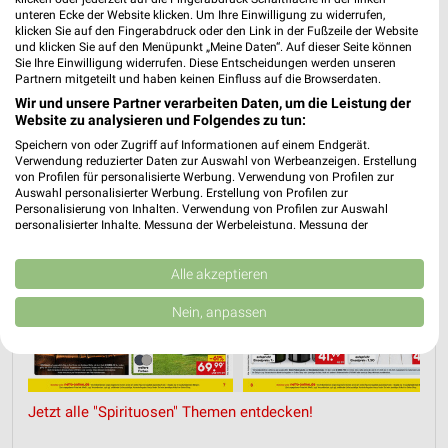
unteren Ecke der Website klicken. Um Ihre Einwilligung zu widerrufen,
klicken Sie auf den Fingerabdruck oder den Link in der Fußzeile der Website
und klicken Sie auf den Menüpunkt „Meine Daten“. Auf dieser Seite können
N
SPIRITUOSEN
GETRÄNKE
GRILLEN
AKTIONEN, RABATTE & 
Sie Ihre Einwilligung widerrufen. Diese Entscheidungen werden unseren
Partnern mitgeteilt und haben keinen Einfluss auf die Browserdaten.
Wir und unsere Partner verarbeiten Daten, um die Leistung der
Website zu analysieren und Folgendes zu tun:
Speichern von oder Zugriff auf Informationen auf einem Endgerät.
Verwendung reduzierter Daten zur Auswahl von Werbeanzeigen. Erstellung
von Profilen für personalisierte Werbung. Verwendung von Profilen zur
Auswahl personalisierter Werbung. Erstellung von Profilen zur
Personalisierung von Inhalten. Verwendung von Profilen zur Auswahl
personalisierter Inhalte. Messung der Werbeleistung. Messung der
Performance von Inhalten. Analyse von Zielgruppen durch Statistiken oder
Kombinationen von Daten aus verschiedenen Quellen. Entwicklung und
Verbesserung der Angebote. Verwendung reduzierter Daten zur Auswahl
Alle akzeptieren
von Inhalten.
Daten können außerhalb der Europäischen Union weitergegeben und in die
Nein, anpassen
USA gesendet werden.
Ihre Einwilligung und die cookie Richtlinie gelten ausschließlich für diese
Website/App.
Partnerliste anzeigen (1 IAB-Anbieter)
Jetzt alle "Spirituosen" Themen entdecken!
Wir nutzen Ihre Daten für folgende Zwecke:
IAB-Verarbeitungszwecke: