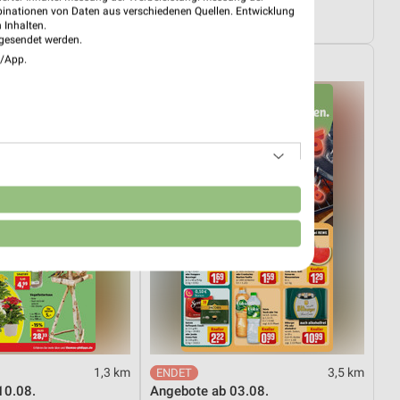
Wohnen Spezial
binationen von Daten aus verschiedenen Quellen. Entwicklung
4.08.
Gültig bis Fr. 14.08.
 Inhalten.
gesendet werden.
e/App.
ipps
REWE
n
1,3 km
3,5 km
10.08.
Angebote ab 03.08.