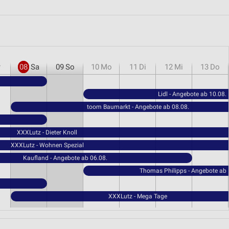
r
08
Sa
09
So
10
Mo
11
Di
12
Mi
13
Do
Lidl - Angebote ab 10.08.
toom Baumarkt - Angebote ab 08.08.
XXXLutz - Dieter Knoll
XXXLutz - Wohnen Spezial
Kaufland - Angebote ab 06.08.
Thomas Philipps - Angebote ab 
XXXLutz - Mega Tage