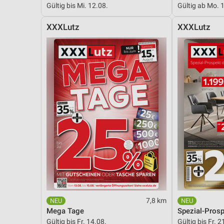
Gültig bis Mi. 12.08.
Gültig ab Mo. 
Messung der Performance von Inhalten
XXXLutz
XXXLutz
Analyse von Zielgruppen durch Statistiken oder Kombinationen 
Quellen
Entwicklung und Verbesserung der Angebote
Verwendung reduzierter Daten zur Auswahl von Inhalten
IAB-Besonderheiten:
Verwendung genauer Standortdaten
Geräte anhand von aktiv angeforderten Informationen identifizie
Nicht-IAB-Verarbeitungszwecke:
Notwendig
Performance
7,8 km
Funktional
Mega Tage
Spezial-Pros
Gültig bis Fr. 14.08.
Gültig bis Fr. 2
Werbung