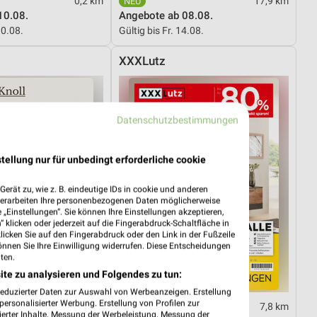
0,2 km
17,9 km
10.08.
Angebote ab 08.08.
10.08.
Gültig bis Fr. 14.08.
XXXLutz
Datenschutzbestimmungen
tellung nur für unbedingt erforderliche cookie
erät zu, wie z. B. eindeutige IDs in cookie und anderen
verarbeiten Ihre personenbezogenen Daten möglicherweise
„Einstellungen“. Sie können Ihre Einstellungen akzeptieren,
 klicken oder jederzeit auf die Fingerabdruck-Schaltfläche in
klicken Sie auf den Fingerabdruck oder den Link in der Fußzeile
önnen Sie Ihre Einwilligung widerrufen. Diese Entscheidungen
ten.
ite zu analysieren und Folgendes zu tun:
reduzierter Daten zur Auswahl von Werbeanzeigen. Erstellung
ersonalisierter Werbung. Erstellung von Profilen zur
7,8 km
7,8 km
ierter Inhalte. Messung der Werbeleistung. Messung der