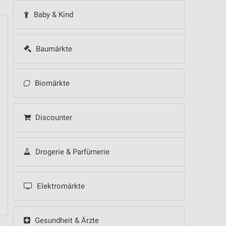
Baby & Kind
Baumärkte
14
Fr
15
Sa
16
So
17
Mo
18
Di
19
Mi
Biomärkte
Discounter
Drogerie & Parfümerie
10.08.
Elektromärkte
Gesundheit & Ärzte