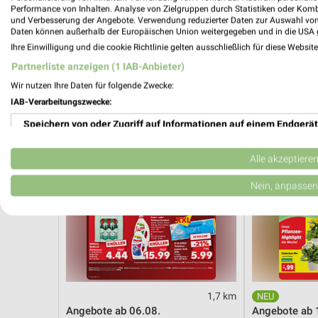
Angebote ab 03.08.
Dieter Knoll
Performance von Inhalten. Analyse von Zielgruppen durch Statistiken oder Kom
Noch heute gültig
Gültig bis Fr. 1
und Verbesserung der Angebote. Verwendung reduzierter Daten zur Auswahl von
Daten können außerhalb der Europäischen Union weitergegeben und in die USA 
Ihre Einwilligung und die cookie Richtlinie gelten ausschließlich für diese Websit
Kaufland
Thomas Phil
Partnerliste anzeigen (1 IAB-Anbieter)
Wir nutzen Ihre Daten für folgende Zwecke:
IAB-Verarbeitungszwecke:
Speichern von oder Zugriff auf Informationen auf einem Endgerät
Verwendung reduzierter Daten zur Auswahl von Werbeanzeigen
Alle akzeptiere
Erstellung von Profilen für personalisierte Werbung
Nein, anpassen
Verwendung von Profilen zur Auswahl personalisierter Werbung
Erstellung von Profilen zur Personalisierung von Inhalten
Verwendung von Profilen zur Auswahl personalisierter Inhalte
1,7 km
Messung der Werbeleistung
Angebote ab 06.08.
Angebote ab 