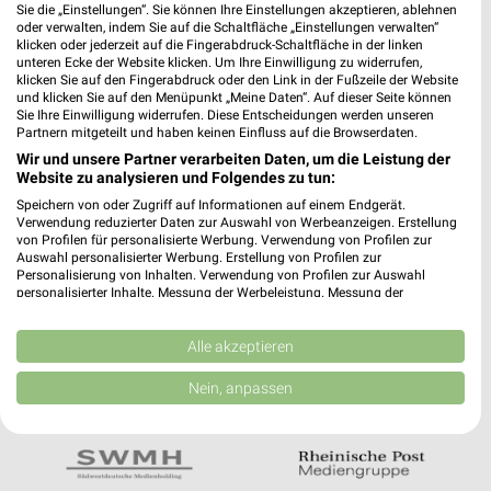
Noch mehr Angebote in
Sie die „Einstellungen“. Sie können Ihre Einstellungen akzeptieren, ablehnen
oder verwalten, indem Sie auf die Schaltfläche „Einstellungen verwalten“
der weekli App!
klicken oder jederzeit auf die Fingerabdruck-Schaltfläche in der linken
unteren Ecke der Website klicken. Um Ihre Einwilligung zu widerrufen,
klicken Sie auf den Fingerabdruck oder den Link in der Fußzeile der Website
und klicken Sie auf den Menüpunkt „Meine Daten“. Auf dieser Seite können
Sie Ihre Einwilligung widerrufen. Diese Entscheidungen werden unseren
Partnern mitgeteilt und haben keinen Einfluss auf die Browserdaten.
Wir und unsere Partner verarbeiten Daten, um die Leistung der
Website zu analysieren und Folgendes zu tun:
Jetzt kostenlos laden
Speichern von oder Zugriff auf Informationen auf einem Endgerät.
Verwendung reduzierter Daten zur Auswahl von Werbeanzeigen. Erstellung
von Profilen für personalisierte Werbung. Verwendung von Profilen zur
Auswahl personalisierter Werbung. Erstellung von Profilen zur
Prospekte App für Android
Personalisierung von Inhalten. Verwendung von Profilen zur Auswahl
personalisierter Inhalte. Messung der Werbeleistung. Messung der
Prospekte App für iOS
Performance von Inhalten. Analyse von Zielgruppen durch Statistiken oder
Kombinationen von Daten aus verschiedenen Quellen. Entwicklung und
Kostenlos im App Store erhältlich
Verbesserung der Angebote. Verwendung reduzierter Daten zur Auswahl
Alle akzeptieren
von Inhalten.
Daten können außerhalb der Europäischen Union weitergegeben und in die
Nein, anpassen
USA gesendet werden.
In Kooperation mit:
Ihre Einwilligung und die cookie Richtlinie gelten ausschließlich für diese
Website/App.
Partnerliste anzeigen (1 IAB-Anbieter)