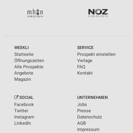
Wir nutzen Ihre Daten für folgende Zwecke:
IAB-Verarbeitungszwecke:
Speichern von oder Zugriff auf Informationen
auf einem Endgerät
Verwendung reduzierter Daten zur Auswahl von
Werbeanzeigen
WEEKLI
SERVICE
Erstellung von Profilen für personalisierte
Startseite
Prospekt einstellen
Werbung
Öffnungszeiten
Verlage
Alle Prospekte
FAQ
Verwendung von Profilen zur Auswahl
Angebote
Kontakt
personalisierter Werbung
Magazin
Erstellung von Profilen zur Personalisierung
von Inhalten
SOCIAL
UNTERNEHMEN
Verwendung von Profilen zur Auswahl
Facebook
Jobs
personalisierter Inhalte
Twitter
Presse
Instagram
Datenschutz
Messung der Werbeleistung
LinkedIn
AGB
Impressum