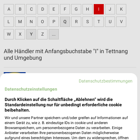
A
B
C
D
E
F
G
H
I
J
K
L
M
N
O
P
Q
R
S
T
U
V
W
X
Y
Z
...
Alle Händler mit Anfangsbuchstabe "I" in Tettnang
und Umgebung
IKEA Katalog und Prospekte für Ravensburg
Datenschutzbestimmungen
Datenschutzeinstellungen
Durch Klicken auf die Schaltfläche „Ablehnen“ wird die
Standardeinstellung nur für unbedingt erforderliche cookie
beibehalten.
Wir und unsere Partner speichern und/oder greifen auf Informationen auf
einem Gerät zu, wie z. B. eindeutige IDs in cookie und anderen
Browserspeichern, um personenbezogene Daten zu verarbeiten. Einige
Anbieter verarbeiten Ihre personenbezogenen Daten möglicherweise
aufgrund eines berechtigten Interesses. Um dem zu widersprechen, öffnen