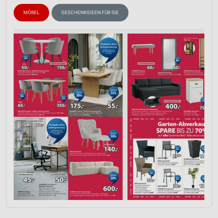
IAB-Verarbeitungszwecke:
MÖBEL
GESCHENKIDEEN FÜR SIE
Speichern von oder Zugriff auf Informationen
auf einem Endgerät
Verwendung reduzierter Daten zur Auswahl von
Werbeanzeigen
Erstellung von Profilen für personalisierte
Werbung
Verwendung von Profilen zur Auswahl
personalisierter Werbung
Erstellung von Profilen zur Personalisierung
von Inhalten
Verwendung von Profilen zur Auswahl
personalisierter Inhalte
Messung der Werbeleistung
Messung der Performance von Inhalten