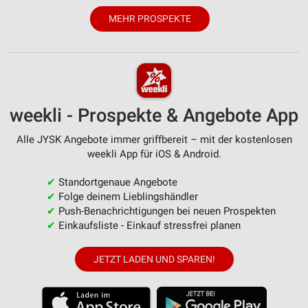
MEHR PROSPEKTE
Analyse von Zielgruppen durch Statistiken oder
Kombinationen von Daten aus verschiedenen
Quellen
Entwicklung und Verbesserung der Angebote
Verwendung reduzierter Daten zur Auswahl von
weekli - Prospekte & Angebote App
Inhalten
IAB-Besonderheiten:
Alle JYSK Angebote immer griffbereit – mit der kostenlosen
weekli App für iOS & Android.
Verwendung genauer Standortdaten
✔
Standortgenaue Angebote
Geräte anhand von aktiv angeforderten
Informationen identifizieren
✔
Folge deinem Lieblingshändler
✔
Push-Benachrichtigungen bei neuen Prospekten
Nicht-IAB-Verarbeitungszwecke:
✔
Einkaufsliste - Einkauf stressfrei planen
Notwendig
JETZT LADEN UND SPAREN!
Performance
Funktional