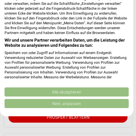
oder verwalten, indem Sie auf die Schaltfläche „Einstellungen verwalten“
klicken oder jederzeit auf die Fingerabdruck-Schaltfläche in der linken
unteren Ecke der Website klicken. Um Ihre Einwilligung zu widerrufen,
klicken Sie auf den Fingerabdruck oder den Link in der Fußzeile der Website
und klicken Sie auf den Menüpunkt „Meine Daten“. Auf dieser Seite können
Sie Ihre Einwilligung widerrufen. Diese Entscheidungen werden unseren
Partnern mitgeteilt und haben keinen Einfluss auf die Browserdaten.
Wir und unsere Partner verarbeiten Daten, um die Leistung der
Website zu analysieren und Folgendes zu tun:
Speichern von oder Zugriff auf Informationen auf einem Endgerät.
JYSK Prospekt für Göppingen ab So. den
Verwendung reduzierter Daten zur Auswahl von Werbeanzeigen. Erstellung
von Profilen für personalisierte Werbung. Verwendung von Profilen zur
12.07.
Auswahl personalisierter Werbung. Erstellung von Profilen zur
Personalisierung von Inhalten. Verwendung von Profilen zur Auswahl
Spare bis zu 70%
personalisierter Inhalte. Messung der Werbeleistung. Messung der
Gültig von 12. Jul. bis 15. Aug.
Performance von Inhalten. Analyse von Zielgruppen durch Statistiken oder
Kombinationen von Daten aus verschiedenen Quellen. Entwicklung und
📅
Kalendereintrag erstellen
Verbesserung der Angebote. Verwendung reduzierter Daten zur Auswahl
Alle akzeptieren
von Inhalten.
Daten können außerhalb der Europäischen Union weitergegeben und in die
Nein, anpassen
USA gesendet werden.
Ihre Einwilligung und die cookie Richtlinie gelten ausschließlich für diese
PROSPEKT BLÄTTERN
Website/App.
Partnerliste anzeigen (1 IAB-Anbieter)
Wir nutzen Ihre Daten für folgende Zwecke: