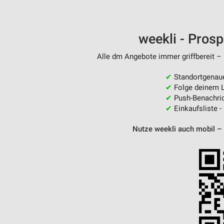
Messung der Performance von Inhalten
Analyse von Zielgruppen durch Statistiken oder Kombinationen 
weekli - Pros
Quellen
Alle dm Angebote immer griffbereit – 
Entwicklung und Verbesserung der Angebote
✔
Standortgenau
Verwendung reduzierter Daten zur Auswahl von Inhalten
✔
Folge deinem L
IAB-Besonderheiten:
✔
Push-Benachric
✔
Einkaufsliste -
Verwendung genauer Standortdaten
Nutze weekli auch mobil –
Geräte anhand von aktiv angeforderten Informationen identifizie
Nicht-IAB-Verarbeitungszwecke:
Notwendig
Performance
Funktional
Werbung