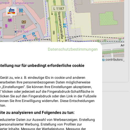
Datenschutzbestimmungen
Leaflet
|
©
OpenStreetMap
contributors
tellung nur für unbedingt erforderliche cookie
N
NAVIGATION MIT GOOGLE/IOS MAPS
erät zu, wie z. B. eindeutige IDs in cookie und anderen
verarbeiten Ihre personenbezogenen Daten möglicherweise
„Einstellungen“. Sie können Ihre Einstellungen akzeptieren,
 klicken oder jederzeit auf die Fingerabdruck-Schaltfläche in
klicken Sie auf den Fingerabdruck oder den Link in der Fußzeile
önnen Sie Ihre Einwilligung widerrufen. Diese Entscheidungen
ten.
ite zu analysieren und Folgendes zu tun:
reduzierter Daten zur Auswahl von Werbeanzeigen. Erstellung
ersonalisierter Werbung. Erstellung von Profilen zur
ierter Inhalte. Messung der Werbeleistung. Messung der