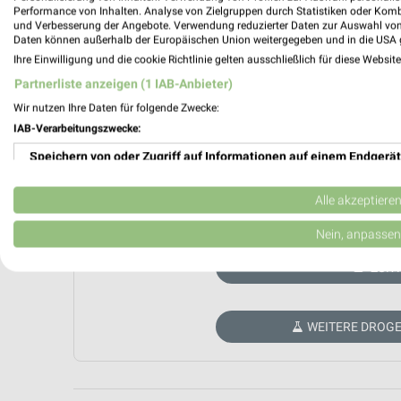
Performance von Inhalten. Analyse von Zielgruppen durch Statistiken oder Kom
und Verbesserung der Angebote. Verwendung reduzierter Daten zur Auswahl von
Daten können außerhalb der Europäischen Union weitergegeben und in die USA 
Ihre Einwilligung und die cookie Richtlinie gelten ausschließlich für diese Websit
Partnerliste anzeigen (1 IAB-Anbieter)
Wir nutzen Ihre Daten für folgende Zwecke:
IAB-Verarbeitungszwecke:
Speichern von oder Zugriff auf Informationen auf einem Endgerät
Verwendung reduzierter Daten zur Auswahl von Werbeanzeigen
Alle akzeptiere
Aktuell kein
Erstellung von Profilen für personalisierte Werbung
Nein, anpassen
Verwendung von Profilen zur Auswahl personalisierter Werbung
ZUR 
Erstellung von Profilen zur Personalisierung von Inhalten
WEITERE DROGE
Verwendung von Profilen zur Auswahl personalisierter Inhalte
Messung der Werbeleistung