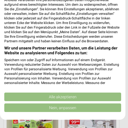
aufgrund eines berechtigten Interesses. Um dem zu widersprechen, öffnen
Sie die „Einstellungen“. Sie können Ihre Einstellungen akzeptieren, ablehnen
oder verwalten, indem Sie auf die Schaltfläche „Einstellungen verwalten“
klicken oder jederzeit auf die Fingerabdruck-Schaltfläche in der linken
unteren Ecke der Website klicken. Um Ihre Einwilligung zu widerrufen,
klicken Sie auf den Fingerabdruck oder den Link in der Fußzeile der Website
und klicken Sie auf den Menüpunkt „Meine Daten“. Auf dieser Seite können
Sie Ihre Einwilligung widerrufen. Diese Entscheidungen werden unseren
Partnern mitgeteilt und haben keinen Einfluss auf die Browserdaten.
Wir und unsere Partner verarbeiten Daten, um die Leistung der
Website zu analysieren und Folgendes zu tun:
Speichern von oder Zugriff auf Informationen auf einem Endgerät.
Verwendung reduzierter Daten zur Auswahl von Werbeanzeigen. Erstellung
28,5 km
28,5 km
von Profilen für personalisierte Werbung. Verwendung von Profilen zur
Junges Wohnen
Schlafzimmer Spezial
Auswahl personalisierter Werbung. Erstellung von Profilen zur
Personalisierung von Inhalten. Verwendung von Profilen zur Auswahl
Gültig bis Fr. 14.08.
Noch morgen gültig
personalisierter Inhalte. Messung der Werbeleistung. Messung der
Performance von Inhalten. Analyse von Zielgruppen durch Statistiken oder
Thomas Philipps
XXXLutz
Kombinationen von Daten aus verschiedenen Quellen. Entwicklung und
Verbesserung der Angebote. Verwendung reduzierter Daten zur Auswahl
Alle akzeptieren
von Inhalten.
Daten können außerhalb der Europäischen Union weitergegeben und in die
Nein, anpassen
USA gesendet werden.
Ihre Einwilligung und die cookie Richtlinie gelten ausschließlich für diese
Website/App.