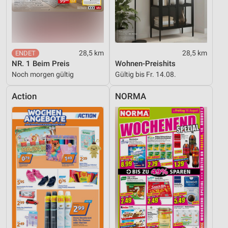
Messung der Performance von Inhalten
Analyse von Zielgruppen durch Statistiken oder
Kombinationen von Daten aus verschiedenen
Quellen
28,5 km
28,5 km
NR. 1 Beim Preis
Wohnen-Preishits
Entwicklung und Verbesserung der Angebote
Noch morgen gültig
Gültig bis Fr. 14.08.
Verwendung reduzierter Daten zur Auswahl von
Action
NORMA
Inhalten
IAB-Besonderheiten:
Verwendung genauer Standortdaten
Geräte anhand von aktiv angeforderten
Informationen identifizieren
Nicht-IAB-Verarbeitungszwecke:
Notwendig
Performance