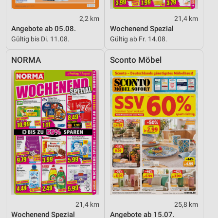
Funktional
2,2 km
21,4 km
Angebote ab 05.08.
Wochenend Spezial
Werbung
Gültig bis Di. 11.08.
Gültig ab Fr. 14.08.
NORMA
Sconto Möbel
21,4 km
25,8 km
Wochenend Spezial
Angebote ab 15.07.