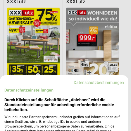
XXXLutz
XXXLutz
Datenschutzbestimmungen
28,5 km
28,5 km
Datenschutzeinstellungen
Gartenmöbel-Abverkauf
Wohnideen so individuell wie du!
Durch Klicken auf die Schaltfläche „Ablehnen“ wird die
Gültig bis Fr. 28.08.
Gültig bis Fr. 14.08.
Standardeinstellung nur für unbedingt erforderliche cookie
beibehalten.
XXXLutz
XXXLutz
Wir und unsere Partner speichern und/oder greifen auf Informationen auf
einem Gerät zu, wie z. B. eindeutige IDs in cookie und anderen
Browserspeichern, um personenbezogene Daten zu verarbeiten. Einige
Anbieter verarbeiten Ihre personenbezogenen Daten möglicherweise