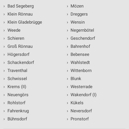
›
Bad Segeberg
›
Mözen
›
Klein Rönnau
›
Dreggers
›
Klein Gladebrügge
›
Wensin
›
Weede
›
Negernbötel
›
Schieren
›
Geschendorf
›
Groß Rönnau
›
Bahrenhof
›
Högersdorf
›
Bebensee
›
Schackendorf
›
Wahlstedt
›
Traventhal
›
Wittenborn
›
Schwissel
›
Blunk
›
Krems (II)
›
Westerrade
›
Neuengörs
›
Wakendorf (I)
›
Rohlstorf
›
Kükels
›
Fahrenkrug
›
Neversdorf
›
Bühnsdorf
›
Pronstorf