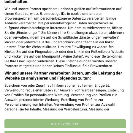
236,68 km
beibehalten.
Wir und unsere Partner speichern und/oder greifen auf Informationen auf
einem Gerät zu, wie z. B. eindeutige IDs in cookie und anderen
hagebaumarkt Neumünster
Browserspeichern, um personenbezogene Daten zu verarbeiten. Einige
Anbieter verarbeiten Ihre personenbezogenen Daten möglicherweise
Kieler Straße 399-413
aufgrund eines berechtigten Interesses. Um dem zu widersprechen, öffnen
❯
24536 Neumünster
Sie die „Einstellungen“. Sie können Ihre Einstellungen akzeptieren, ablehnen
oder verwalten, indem Sie auf die Schaltfläche „Einstellungen verwalten“
287,11 km
klicken oder jederzeit auf die Fingerabdruck-Schaltfläche in der linken
unteren Ecke der Website klicken. Um Ihre Einwilligung zu widerrufen,
klicken Sie auf den Fingerabdruck oder den Link in der Fußzeile der Website
und klicken Sie auf den Menüpunkt „Meine Daten“. Auf dieser Seite können
Baumärkte Angebote für Bad Segeberg und
Sie Ihre Einwilligung widerrufen. Diese Entscheidungen werden unseren
Umgebung
Partnern mitgeteilt und haben keinen Einfluss auf die Browserdaten.
Wir und unsere Partner verarbeiten Daten, um die Leistung der
4 Prospekte
Website zu analysieren und Folgendes zu tun:
Speichern von oder Zugriff auf Informationen auf einem Endgerät.
toom Baumarkt
BAUHAUS
Verwendung reduzierter Daten zur Auswahl von Werbeanzeigen. Erstellung
von Profilen für personalisierte Werbung. Verwendung von Profilen zur
Auswahl personalisierter Werbung. Erstellung von Profilen zur
Personalisierung von Inhalten. Verwendung von Profilen zur Auswahl
personalisierter Inhalte. Messung der Werbeleistung. Messung der
Performance von Inhalten. Analyse von Zielgruppen durch Statistiken oder
Kombinationen von Daten aus verschiedenen Quellen. Entwicklung und
Verbesserung der Angebote. Verwendung reduzierter Daten zur Auswahl
Alle akzeptieren
von Inhalten.