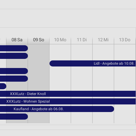
r
08
Sa
09
So
10
Mo
11
Di
12
Mi
13
Do
Lidl - Angebote ab 10.08.
XXXLutz - Dieter Knoll
XXXLutz - Wohnen Spezial
Kaufland - Angebote ab 06.08.