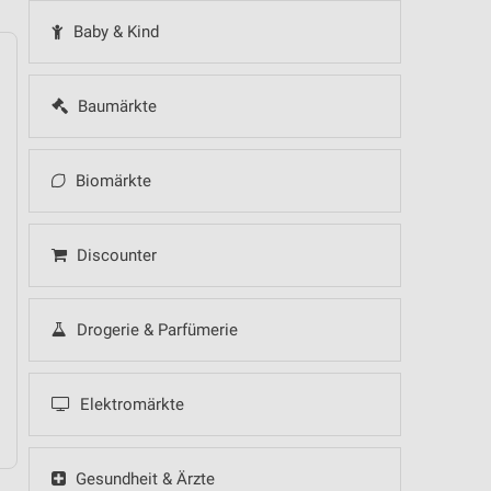
Baby & Kind
Baumärkte
14
Fr
15
Sa
16
So
17
Mo
18
Di
19
Mi
Biomärkte
Discounter
Drogerie & Parfümerie
Elektromärkte
Gesundheit & Ärzte