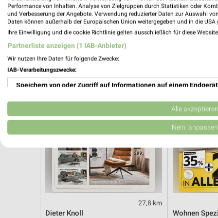
Angebote ab 03.08.
Angebote ab 
Performance von Inhalten. Analyse von Zielgruppen durch Statistiken oder Kom
Gültig bis Sa. 08.08.
Gültig bis Sa. 
und Verbesserung der Angebote. Verwendung reduzierter Daten zur Auswahl von
Daten können außerhalb der Europäischen Union weitergegeben und in die USA 
Ihre Einwilligung und die cookie Richtlinie gelten ausschließlich für diese Websit
XXXLutz
XXXLutz
Partnerliste anzeigen (1 IAB-Anbieter)
Wir nutzen Ihre Daten für folgende Zwecke:
IAB-Verarbeitungszwecke:
Speichern von oder Zugriff auf Informationen auf einem Endgerät
Verwendung reduzierter Daten zur Auswahl von Werbeanzeigen
Alle akzeptiere
Erstellung von Profilen für personalisierte Werbung
Nein, anpassen
Verwendung von Profilen zur Auswahl personalisierter Werbung
Erstellung von Profilen zur Personalisierung von Inhalten
Verwendung von Profilen zur Auswahl personalisierter Inhalte
27,8 km
Messung der Werbeleistung
Dieter Knoll
Wohnen Spezi