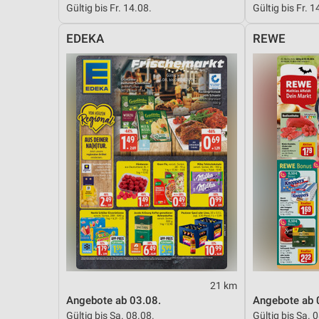
Gültig bis Fr. 14.08.
Gültig bis Fr. 1
Messung der Performance von Inhalten
EDEKA
REWE
Analyse von Zielgruppen durch Statistiken oder Kombinationen 
Quellen
Entwicklung und Verbesserung der Angebote
Verwendung reduzierter Daten zur Auswahl von Inhalten
IAB-Besonderheiten:
Verwendung genauer Standortdaten
Geräte anhand von aktiv angeforderten Informationen identifizie
Nicht-IAB-Verarbeitungszwecke:
Notwendig
Performance
21 km
Funktional
Angebote ab 03.08.
Angebote ab 
Gültig bis Sa. 08.08.
Gültig bis Sa. 
Werbung