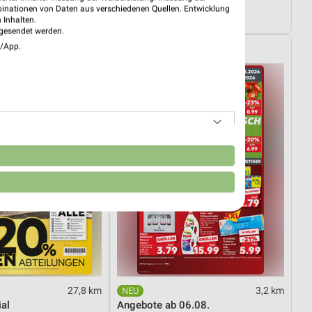
03.08.
Angebote ab 01.08.
binationen von Daten aus verschiedenen Quellen. Entwicklung
08.08.
Noch morgen gültig
 Inhalten.
gesendet werden.
e/App.
Kaufland
n
27,8 km
3,2 km
al
Angebote ab 06.08.