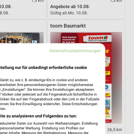
1,3 km
1,3 km
03.08.
Angebote ab 10.08.
08.08.
Gültig ab Mo. 10.08.
toom Baumarkt
Datenschutzbestimmungen
tellung nur für unbedingt erforderliche cookie
erät zu, wie z. B. eindeutige IDs in cookie und anderen
verarbeiten Ihre personenbezogenen Daten möglicherweise
„Einstellungen“. Sie können Ihre Einstellungen akzeptieren,
 klicken oder jederzeit auf die Fingerabdruck-Schaltfläche in
klicken Sie auf den Fingerabdruck oder den Link in der Fußzeile
önnen Sie Ihre Einwilligung widerrufen. Diese Entscheidungen
ten.
ite zu analysieren und Folgendes zu tun:
reduzierter Daten zur Auswahl von Werbeanzeigen. Erstellung
ersonalisierter Werbung. Erstellung von Profilen zur
3,9 km
26,5 km
ierter Inhalte. Messung der Werbeleistung. Messung der