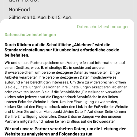
NonFood
Gültig von 10. Aug. bis 15. Aug.
Datenschutzbestimmungen
📅
Kalendereintrag erstellen
Datenschutzeinstellungen
Durch Klicken auf die Schaltfläche „Ablehnen“ wird die
Standardeinstellung nur für unbedingt erforderliche cookie
PROSPEKT BLÄTTERN
beibehalten.
Wir und unsere Partner speichern und/oder greifen auf Informationen auf
einem Gerät zu, wie z. B. eindeutige IDs in cookie und anderen
Browserspeichern, um personenbezogene Daten zu verarbeiten. Einige
Anbieter verarbeiten Ihre personenbezogenen Daten möglicherweise
FLEISCH & WURST
KAFFEE
FISCH
EISCREME
SCHO
aufgrund eines berechtigten Interesses. Um dem zu widersprechen, öffnen
Sie die „Einstellungen“. Sie können Ihre Einstellungen akzeptieren, ablehnen
oder verwalten, indem Sie auf die Schaltfläche „Einstellungen verwalten“
klicken oder jederzeit auf die Fingerabdruck-Schaltfläche in der linken
unteren Ecke der Website klicken. Um Ihre Einwilligung zu widerrufen,
klicken Sie auf den Fingerabdruck oder den Link in der Fußzeile der Website
und klicken Sie auf den Menüpunkt „Meine Daten“. Auf dieser Seite können
Sie Ihre Einwilligung widerrufen. Diese Entscheidungen werden unseren
Partnern mitgeteilt und haben keinen Einfluss auf die Browserdaten.
Wir und unsere Partner verarbeiten Daten, um die Leistung der
Website zu analysieren und Folgendes zu tun: