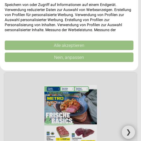
Speichern von oder Zugriff auf Informationen auf einem Endgerät.
Verwendung reduzierter Daten zur Auswahl von Werbeanzeigen. Erstellung
von Profilen für personalisierte Werbung. Verwendung von Profilen zur
Auswahl personalisierter Werbung. Erstellung von Profilen zur
Personalisierung von Inhalten. Verwendung von Profilen zur Auswahl
personalisierter Inhalte. Messung der Werbeleistung. Messung der
Performance von Inhalten. Analyse von Zielgruppen durch Statistiken oder
Kombinationen von Daten aus verschiedenen Quellen. Entwicklung und
Verbesserung der Angebote. Verwendung reduzierter Daten zur Auswahl
Alle akzeptieren
von Inhalten.
Jetzt alle "Fleisch & Wurst" Themen entdecken!
Daten können außerhalb der Europäischen Union weitergegeben und in die
Nein, anpassen
USA gesendet werden.
Ihre Einwilligung und die cookie Richtlinie gelten ausschließlich für diese
Website/App.
Partnerliste anzeigen (1 IAB-Anbieter)
Wir nutzen Ihre Daten für folgende Zwecke:
IAB-Verarbeitungszwecke:
Speichern von oder Zugriff auf Informationen
auf einem Endgerät
Verwendung reduzierter Daten zur Auswahl von
Werbeanzeigen
❯