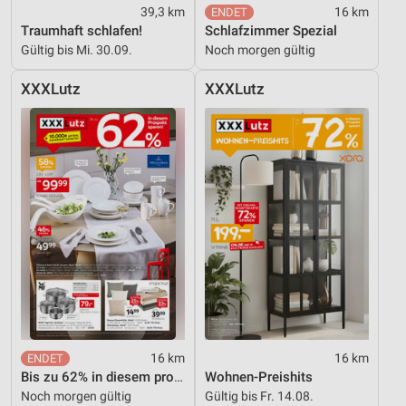
39,3 km
16 km
Traumhaft schlafen!
Schlafzimmer Spezial
Werbung
Gültig bis Mi. 30.09.
Noch morgen gültig
XXXLutz
XXXLutz
16 km
16 km
Bis zu 62% in diesem prospekt
Wohnen-Preishits
Noch morgen gültig
Gültig bis Fr. 14.08.