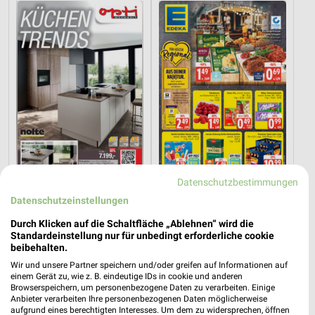
Datenschutzbestimmungen
39,3 km
11,1 km
Datenschutzeinstellungen
Küchentrends
Angebote ab 03.08.
Durch Klicken auf die Schaltfläche „Ablehnen“ wird die
Gültig bis Mi. 30.09.
Gültig bis Sa. 08.08.
Standardeinstellung nur für unbedingt erforderliche cookie
beibehalten.
XXXLutz
XXXLutz
Wir und unsere Partner speichern und/oder greifen auf Informationen auf
einem Gerät zu, wie z. B. eindeutige IDs in cookie und anderen
Browserspeichern, um personenbezogene Daten zu verarbeiten. Einige
Anbieter verarbeiten Ihre personenbezogenen Daten möglicherweise
aufgrund eines berechtigten Interesses. Um dem zu widersprechen, öffnen