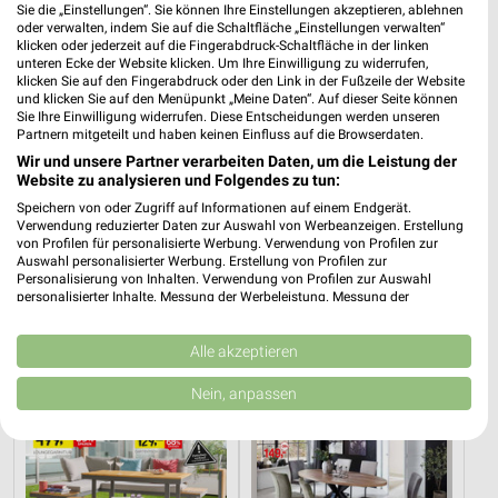
Sie die „Einstellungen“. Sie können Ihre Einstellungen akzeptieren, ablehnen
oder verwalten, indem Sie auf die Schaltfläche „Einstellungen verwalten“
klicken oder jederzeit auf die Fingerabdruck-Schaltfläche in der linken
unteren Ecke der Website klicken. Um Ihre Einwilligung zu widerrufen,
klicken Sie auf den Fingerabdruck oder den Link in der Fußzeile der Website
und klicken Sie auf den Menüpunkt „Meine Daten“. Auf dieser Seite können
Sie Ihre Einwilligung widerrufen. Diese Entscheidungen werden unseren
Partnern mitgeteilt und haben keinen Einfluss auf die Browserdaten.
Wir und unsere Partner verarbeiten Daten, um die Leistung der
Website zu analysieren und Folgendes zu tun:
Speichern von oder Zugriff auf Informationen auf einem Endgerät.
Verwendung reduzierter Daten zur Auswahl von Werbeanzeigen. Erstellung
16 km
16 km
von Profilen für personalisierte Werbung. Verwendung von Profilen zur
Wohnideen so individuell wie du!
Junges Wohnen
Auswahl personalisierter Werbung. Erstellung von Profilen zur
Personalisierung von Inhalten. Verwendung von Profilen zur Auswahl
Gültig bis Fr. 14.08.
Noch morgen gültig
personalisierter Inhalte. Messung der Werbeleistung. Messung der
Performance von Inhalten. Analyse von Zielgruppen durch Statistiken oder
XXXLutz
Opti Wohnwelt
Kombinationen von Daten aus verschiedenen Quellen. Entwicklung und
Verbesserung der Angebote. Verwendung reduzierter Daten zur Auswahl
Alle akzeptieren
von Inhalten.
Daten können außerhalb der Europäischen Union weitergegeben und in die
Nein, anpassen
USA gesendet werden.
Ihre Einwilligung und die cookie Richtlinie gelten ausschließlich für diese
Website/App.
Partnerliste anzeigen (1 IAB-Anbieter)