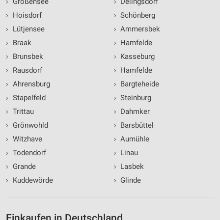
›
Großensee
›
Delingsdorf
›
Hoisdorf
›
Schönberg
›
Lütjensee
›
Ammersbek
›
Braak
›
Hamfelde
›
Brunsbek
›
Kasseburg
›
Rausdorf
›
Hamfelde
›
Ahrensburg
›
Bargteheide
›
Stapelfeld
›
Steinburg
›
Trittau
›
Dahmker
›
Grönwohld
›
Barsbüttel
›
Witzhave
›
Aumühle
›
Todendorf
›
Linau
›
Grande
›
Lasbek
›
Kuddewörde
›
Glinde
Einkaufen in Deutschland