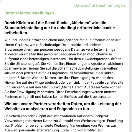
Datenschutzbestimmungen
Nächste Filiale
Datenschutzeinstellungen
Durch Klicken auf die Schaltfläche „Ablehnen“ wird die
JYSK Ahrensburg
Standardeinstellung nur für unbedingt erforderliche cookie
Beimoorweg 12
❯
beibehalten.
22926 Ahrensburg
Wir und unsere Partner speichern und/oder greifen auf Informationen auf
einem Gerät zu, wie z. B. eindeutige IDs in cookie und anderen
Heute 10:00 - 19:00 Uhr |
Geöffnet
Browserspeichern, um personenbezogene Daten zu verarbeiten. Einige
Anbieter verarbeiten Ihre personenbezogenen Daten möglicherweise
246,79 km • Angebote: 2 Prospekte
aufgrund eines berechtigten Interesses. Um dem zu widersprechen, öffnen
Sie die „Einstellungen“. Sie können Ihre Einstellungen akzeptieren, ablehnen
oder verwalten, indem Sie auf die Schaltfläche „Einstellungen verwalten“
klicken oder jederzeit auf die Fingerabdruck-Schaltfläche in der linken
unteren Ecke der Website klicken. Um Ihre Einwilligung zu widerrufen,
Angebote-Kalender für JYSK in
klicken Sie auf den Fingerabdruck oder den Link in der Fußzeile der Website
Ahrensburg und Umgebung
und klicken Sie auf den Menüpunkt „Meine Daten“. Auf dieser Seite können
Sie Ihre Einwilligung widerrufen. Diese Entscheidungen werden unseren
Partnern mitgeteilt und haben keinen Einfluss auf die Browserdaten.
Aug.
Wir und unsere Partner verarbeiten Daten, um die Leistung der
Website zu analysieren und Folgendes zu tun:
10
Mo
11
Di
12
Mi
13
Do
14
Fr
15
S
Speichern von oder Zugriff auf Informationen auf einem Endgerät.
JYSK - Gartenabverkauf
Verwendung reduzierter Daten zur Auswahl von Werbeanzeigen. Erstellung
von Profilen für personalisierte Werbung. Verwendung von Profilen zur
JYSK - Spare bis zu 70%
Auswahl personalisierter Werbung. Erstellung von Profilen zur