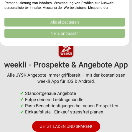
Personalisierung von Inhalten. Verwendung von Profilen zur Auswahl
personalisierter Inhalte. Messung der Werbeleistung. Messung der
Performance von Inhalten. Analyse von Zielgruppen durch Statistiken oder
Kombinationen von Daten aus verschiedenen Quellen. Entwicklung und
Verbesserung der Angebote. Verwendung reduzierter Daten zur Auswahl
Alle akzeptieren
MEHR PROSPEKTE
von Inhalten.
Daten können außerhalb der Europäischen Union weitergegeben und in die
Nein, anpassen
USA gesendet werden.
Ihre Einwilligung und die cookie Richtlinie gelten ausschließlich für diese
Website/App.
Partnerliste anzeigen (1 IAB-Anbieter)
weekli - Prospekte & Angebote App
Wir nutzen Ihre Daten für folgende Zwecke:
IAB-Verarbeitungszwecke:
Alle JYSK Angebote immer griffbereit – mit der kostenlosen
Speichern von oder Zugriff auf Informationen
weekli App für iOS & Android.
auf einem Endgerät
✔
Standortgenaue Angebote
Verwendung reduzierter Daten zur Auswahl von
✔
Folge deinem Lieblingshändler
Werbeanzeigen
✔
Push-Benachrichtigungen bei neuen Prospekten
✔
Einkaufsliste - Einkauf stressfrei planen
Erstellung von Profilen für personalisierte
Werbung
JETZT LADEN UND SPAREN!
Verwendung von Profilen zur Auswahl