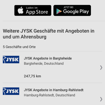
personalisierter Werbung
Erstellung von Profilen zur Personalisierung
von Inhalten
Verwendung von Profilen zur Auswahl
personalisierter Inhalte
Weitere JYSK Geschäfte mit Angeboten in
und um Ahrensburg
Messung der Werbeleistung
5 Geschäfte und Orte
Messung der Performance von Inhalten
JYSK Angebote in Bargteheide
Analyse von Zielgruppen durch Statistiken oder
Kombinationen von Daten aus verschiedenen
Bargteheide, Deutschland
Quellen
❯
Entwicklung und Verbesserung der Angebote
247,75 km
Verwendung reduzierter Daten zur Auswahl von
Inhalten
JYSK Angebote in Hamburg-Rahlstedt
Hamburg-Rahlstedt, Deutschland
IAB-Besonderheiten:
❯
Verwendung genauer Standortdaten