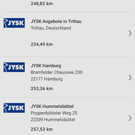
248,82 km
Geräte anhand von aktiv angeforderten
Informationen identifizieren
JYSK Angebote in Trittau
Nicht-IAB-Verarbeitungszwecke:
Trittau, Deutschland
❯
Notwendig
234,49 km
Performance
Funktional
JYSK Hamburg
Bramfelder Chaussee 230
Werbung
❯
22177 Hamburg
253,36 km
JYSK Hummelsbüttel
Poppenbütteler Weg 25
❯
22339 Hummelsbüttel
257,53 km