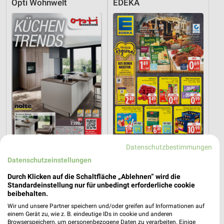
Opti Wohnwelt
EDEKA
Datenschutzbestimmungen
36,8 km
11,3 km
Datenschutzeinstellungen
Küchentrends
Angebote ab 03.08.
Gültig bis Mi. 30.09.
Noch morgen gültig
Durch Klicken auf die Schaltfläche „Ablehnen“ wird die
Standardeinstellung nur für unbedingt erforderliche cookie
XXXLutz
XXXLutz
beibehalten.
Wir und unsere Partner speichern und/oder greifen auf Informationen auf
einem Gerät zu, wie z. B. eindeutige IDs in cookie und anderen
Browserspeichern, um personenbezogene Daten zu verarbeiten. Einige