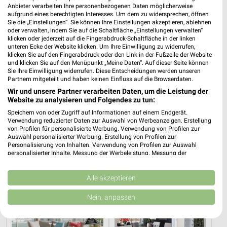
Anbieter verarbeiten Ihre personenbezogenen Daten möglicherweise
aufgrund eines berechtigten Interesses. Um dem zu widersprechen, öffnen
Sie die „Einstellungen“. Sie können Ihre Einstellungen akzeptieren, ablehnen
oder verwalten, indem Sie auf die Schaltfläche „Einstellungen verwalten“
klicken oder jederzeit auf die Fingerabdruck-Schaltfläche in der linken
unteren Ecke der Website klicken. Um Ihre Einwilligung zu widerrufen,
klicken Sie auf den Fingerabdruck oder den Link in der Fußzeile der Website
und klicken Sie auf den Menüpunkt „Meine Daten“. Auf dieser Seite können
Sie Ihre Einwilligung widerrufen. Diese Entscheidungen werden unseren
Partnern mitgeteilt und haben keinen Einfluss auf die Browserdaten.
Wir und unsere Partner verarbeiten Daten, um die Leistung der
Website zu analysieren und Folgendes zu tun:
Speichern von oder Zugriff auf Informationen auf einem Endgerät.
14,5 km
14,5 km
Verwendung reduzierter Daten zur Auswahl von Werbeanzeigen. Erstellung
von Profilen für personalisierte Werbung. Verwendung von Profilen zur
Wohnideen so individuell wie du!
Junges Wohnen
Auswahl personalisierter Werbung. Erstellung von Profilen zur
Gültig bis Fr. 14.08.
Noch heute gültig
Personalisierung von Inhalten. Verwendung von Profilen zur Auswahl
personalisierter Inhalte. Messung der Werbeleistung. Messung der
Performance von Inhalten. Analyse von Zielgruppen durch Statistiken oder
XXXLutz
Opti Wohnwelt
Kombinationen von Daten aus verschiedenen Quellen. Entwicklung und
Verbesserung der Angebote. Verwendung reduzierter Daten zur Auswahl
Alle akzeptieren
von Inhalten.
Daten können außerhalb der Europäischen Union weitergegeben und in die
Nein, anpassen
USA gesendet werden.
Ihre Einwilligung und die cookie Richtlinie gelten ausschließlich für diese
Website/App.