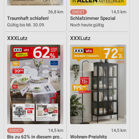
Funktional
36,8 km
14,5 km
Traumhaft schlafen!
Schlafzimmer Spezial
Werbung
Gültig bis Mi. 30.09.
Noch heute gültig
XXXLutz
XXXLutz
14,5 km
14,5 km
Bis zu 62% in diesem prospekt
Wohnen-Preishits