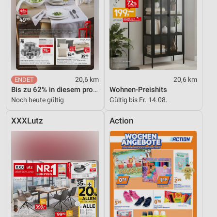
20,6 km
20,6 km
Bis zu 62% in diesem prospekt
Wohnen-Preishits
Noch heute gültig
Gültig bis Fr. 14.08.
XXXLutz
Action