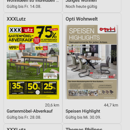
Wohnideen so individuell wie du!
Junges Wohnen
IAB-Verarbeitungszwecke:
Gültig bis Fr. 14.08.
Noch heute gültig
Speichern von oder Zugriff auf Informationen
auf einem Endgerät
XXXLutz
Opti Wohnwelt
Verwendung reduzierter Daten zur Auswahl von
Werbeanzeigen
Erstellung von Profilen für personalisierte
Werbung
Verwendung von Profilen zur Auswahl
personalisierter Werbung
Erstellung von Profilen zur Personalisierung
von Inhalten
Verwendung von Profilen zur Auswahl
personalisierter Inhalte
20,6 km
44,7 km
Messung der Werbeleistung
Gartenmöbel-Abverkauf
Speisen Highlight
Gültig bis Fr. 28.08.
Gültig bis Mi. 30.09.
Messung der Performance von Inhalten
XXXLutz
Thomas Philipps