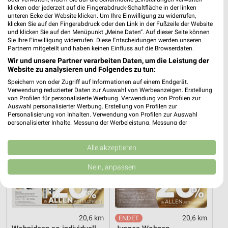
klicken oder jederzeit auf die Fingerabdruck-Schaltfläche in der linken
unteren Ecke der Website klicken. Um Ihre Einwilligung zu widerrufen,
44,7 km
6,2 km
klicken Sie auf den Fingerabdruck oder den Link in der Fußzeile der Website
und klicken Sie auf den Menüpunkt „Meine Daten“. Auf dieser Seite können
Küchentrends
Angebote ab 03.08.
Sie Ihre Einwilligung widerrufen. Diese Entscheidungen werden unseren
Gültig bis Mi. 30.09.
Noch morgen gültig
Partnern mitgeteilt und haben keinen Einfluss auf die Browserdaten.
Wir und unsere Partner verarbeiten Daten, um die Leistung der
XXXLutz
XXXLutz
Website zu analysieren und Folgendes zu tun:
Speichern von oder Zugriff auf Informationen auf einem Endgerät.
Verwendung reduzierter Daten zur Auswahl von Werbeanzeigen. Erstellung
von Profilen für personalisierte Werbung. Verwendung von Profilen zur
Auswahl personalisierter Werbung. Erstellung von Profilen zur
Personalisierung von Inhalten. Verwendung von Profilen zur Auswahl
personalisierter Inhalte. Messung der Werbeleistung. Messung der
Performance von Inhalten. Analyse von Zielgruppen durch Statistiken oder
Kombinationen von Daten aus verschiedenen Quellen. Entwicklung und
Verbesserung der Angebote. Verwendung reduzierter Daten zur Auswahl
Alle akzeptieren
von Inhalten.
Daten können außerhalb der Europäischen Union weitergegeben und in die
Nein, anpassen
USA gesendet werden.
Ihre Einwilligung und die cookie Richtlinie gelten ausschließlich für diese
Website/App.
Partnerliste anzeigen (1 IAB-Anbieter)
20,6 km
20,6 km
Wir nutzen Ihre Daten für folgende Zwecke: