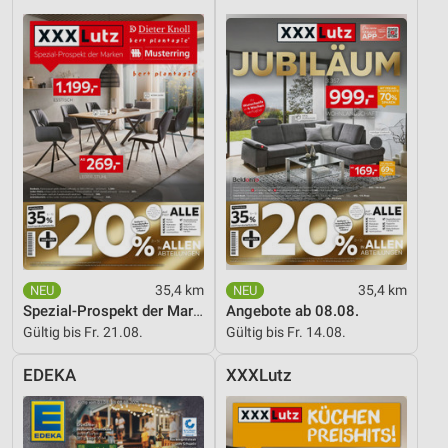
Entwicklung und Verbesserung der Angebote
Verwendung reduzierter Daten zur Auswahl von
Inhalten
IAB-Besonderheiten:
Verwendung genauer Standortdaten
Geräte anhand von aktiv angeforderten
Informationen identifizieren
Nicht-IAB-Verarbeitungszwecke:
Notwendig
35,4 km
35,4 km
Spezial-Prospekt der Marken
Angebote ab 08.08.
Performance
Gültig bis Fr. 21.08.
Gültig bis Fr. 14.08.
Funktional
EDEKA
XXXLutz
Werbung