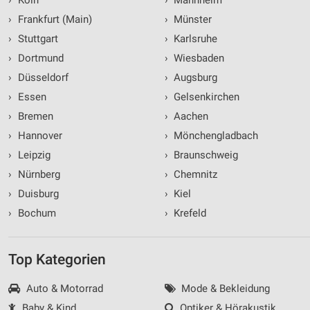
›
Frankfurt (Main)
›
Münster
›
Stuttgart
›
Karlsruhe
›
Dortmund
›
Wiesbaden
›
Düsseldorf
›
Augsburg
›
Essen
›
Gelsenkirchen
›
Bremen
›
Aachen
›
Hannover
›
Mönchengladbach
›
Leipzig
›
Braunschweig
›
Nürnberg
›
Chemnitz
›
Duisburg
›
Kiel
›
Bochum
›
Krefeld
Top Kategorien
Auto & Motorrad
Mode & Bekleidung
Baby & Kind
Optiker & Hörakustik