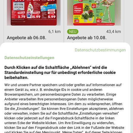
6,1 km
43,4 km
Angebote ab 06.08.
Angebote ab 10.08.
Gültig bis Mi. 12.08.
Gültig ab Mo. 10.08.
Datenschutzbestimmungen
REWE
EDEKA
Datenschutzeinstellungen
Durch Klicken auf die Schaltfläche „Ablehnen“ wird die
Standardeinstellung nur für unbedingt erforderliche cookie
beibehalten.
Wir und unsere Partner speichern und/oder greifen auf Informationen auf
einem Gerät zu, wie z. B. eindeutige IDs in cookie und anderen
Browserspeichern, um personenbezogene Daten zu verarbeiten. Einige
Anbieter verarbeiten Ihre personenbezogenen Daten möglicherweise
aufgrund eines berechtigten Interesses. Um dem zu widersprechen, öffnen
Sie die „Einstellungen“. Sie können Ihre Einstellungen akzeptieren, ablehnen
oder verwalten, indem Sie auf die Schaltfläche „Einstellungen verwalten“
klicken oder jederzeit auf die Fingerabdruck-Schaltfläche in der linken
unteren Ecke der Website klicken. Um Ihre Einwilligung zu widerrufen,
klicken Sie auf den Fingerabdruck oder den Link in der Fußzeile der Website
und klicken Sie auf den Menüpunkt „Meine Daten“. Auf dieser Seite können