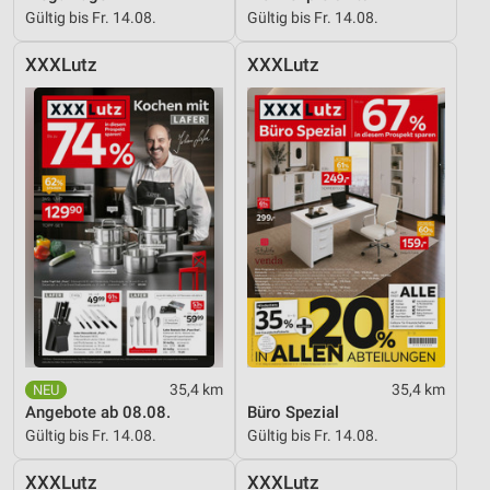
Gültig bis Fr. 14.08.
Gültig bis Fr. 14.08.
Verwendung reduzierter Daten zur Auswahl von
Werbeanzeigen
XXXLutz
XXXLutz
Erstellung von Profilen für personalisierte
Werbung
Verwendung von Profilen zur Auswahl
personalisierter Werbung
Erstellung von Profilen zur Personalisierung
von Inhalten
Verwendung von Profilen zur Auswahl
personalisierter Inhalte
Messung der Werbeleistung
35,4 km
35,4 km
Messung der Performance von Inhalten
Angebote ab 08.08.
Büro Spezial
Gültig bis Fr. 14.08.
Gültig bis Fr. 14.08.
Analyse von Zielgruppen durch Statistiken oder
Kombinationen von Daten aus verschiedenen
Quellen
XXXLutz
XXXLutz