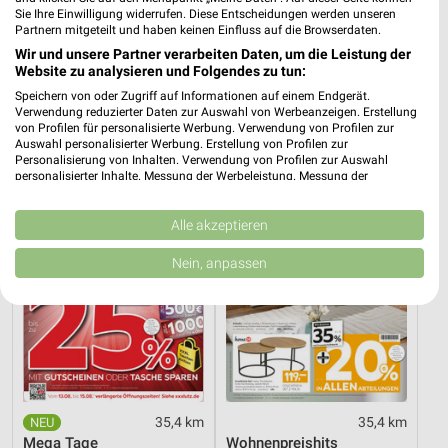
Sie Ihre Einwilligung widerrufen. Diese Entscheidungen werden unseren
Partnern mitgeteilt und haben keinen Einfluss auf die Browserdaten.
5,9 km
6,2 km
Wir und unsere Partner verarbeiten Daten, um die Leistung der
Angebote ab 03.08.
Angebote ab 03.08.
Website zu analysieren und Folgendes zu tun:
Noch heute gültig
Noch heute gültig
Speichern von oder Zugriff auf Informationen auf einem Endgerät.
Verwendung reduzierter Daten zur Auswahl von Werbeanzeigen. Erstellung
XXXLutz
XXXLutz
von Profilen für personalisierte Werbung. Verwendung von Profilen zur
Auswahl personalisierter Werbung. Erstellung von Profilen zur
Personalisierung von Inhalten. Verwendung von Profilen zur Auswahl
personalisierter Inhalte. Messung der Werbeleistung. Messung der
Performance von Inhalten. Analyse von Zielgruppen durch Statistiken oder
Kombinationen von Daten aus verschiedenen Quellen. Entwicklung und
Verbesserung der Angebote. Verwendung reduzierter Daten zur Auswahl
Alle akzeptieren
von Inhalten.
Daten können außerhalb der Europäischen Union weitergegeben und in die
Nein, anpassen
USA gesendet werden.
Ihre Einwilligung und die cookie Richtlinie gelten ausschließlich für diese
Website/App.
Partnerliste anzeigen (1 IAB-Anbieter)
Wir nutzen Ihre Daten für folgende Zwecke:
IAB-Verarbeitungszwecke:
Speichern von oder Zugriff auf Informationen
35,4 km
35,4 km
auf einem Endgerät
Mega Tage
Wohnenpreishits