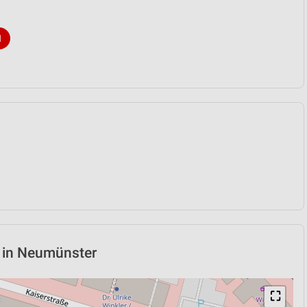
N
e in Neumünster
⛶