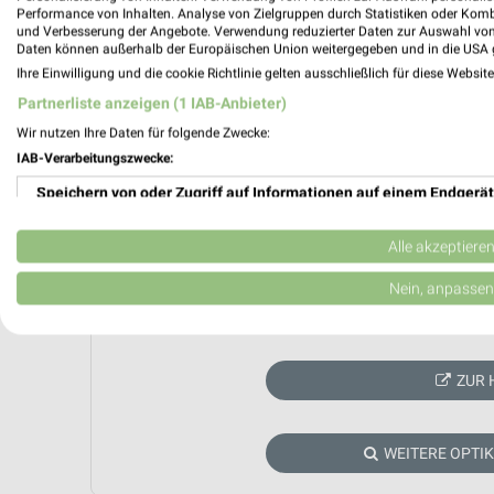
Performance von Inhalten. Analyse von Zielgruppen durch Statistiken oder Kom
und Verbesserung der Angebote. Verwendung reduzierter Daten zur Auswahl von
Daten können außerhalb der Europäischen Union weitergegeben und in die USA 
Ihre Einwilligung und die cookie Richtlinie gelten ausschließlich für diese Websit
Partnerliste anzeigen (1 IAB-Anbieter)
Wir nutzen Ihre Daten für folgende Zwecke:
IAB-Verarbeitungszwecke:
Speichern von oder Zugriff auf Informationen auf einem Endgerät
Verwendung reduzierter Daten zur Auswahl von Werbeanzeigen
Alle akzeptiere
Erstellung von Profilen für personalisierte Werbung
Nein, anpassen
Aktuell kein
Verwendung von Profilen zur Auswahl personalisierter Werbung
Erstellung von Profilen zur Personalisierung von Inhalten
ZUR 
Verwendung von Profilen zur Auswahl personalisierter Inhalte
WEITERE OPTI
Messung der Werbeleistung