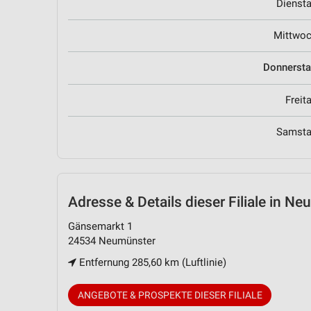
Dienst
Mittwo
Donnerst
Freit
Samst
Adresse & Details
dieser Filiale in N
Gänsemarkt 1
24534 Neumünster
Entfernung 285,60 km (Luftlinie)
ANGEBOTE & PROSPEKTE DIESER FILIALE