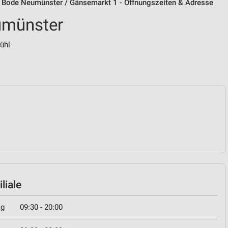
r Bode Neumünster / Gänsemarkt 1 - Öffnungszeiten & Adresse
umünster
ühl
liale
ag
09:30 - 20:00