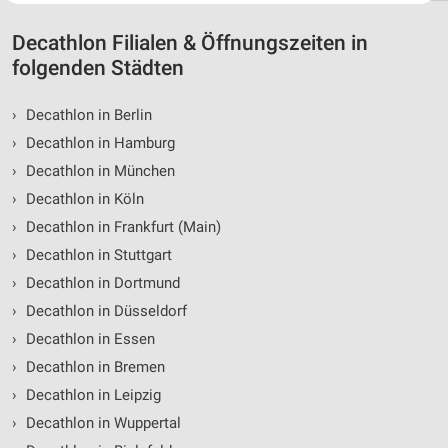
Website/App.
Partnerliste anzeigen (1 IAB-Anbieter)
Decathlon Filialen & Öffnungszeiten in
Wir nutzen Ihre Daten für folgende Zwecke:
folgenden Städten
IAB-Verarbeitungszwecke:
›
Decathlon in Berlin
Speichern von oder Zugriff auf Informationen
auf einem Endgerät
›
Decathlon in Hamburg
›
Decathlon in München
Verwendung reduzierter Daten zur Auswahl von
Werbeanzeigen
›
Decathlon in Köln
›
Decathlon in Frankfurt (Main)
Erstellung von Profilen für personalisierte
Werbung
›
Decathlon in Stuttgart
›
Decathlon in Dortmund
Verwendung von Profilen zur Auswahl
personalisierter Werbung
›
Decathlon in Düsseldorf
›
Decathlon in Essen
Erstellung von Profilen zur Personalisierung
von Inhalten
›
Decathlon in Bremen
›
Decathlon in Leipzig
Verwendung von Profilen zur Auswahl
›
Decathlon in Wuppertal
personalisierter Inhalte