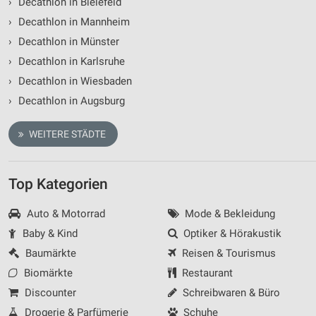
›
Decathlon in Bielefeld
Messung der Werbeleistung
›
Decathlon in Mannheim
Messung der Performance von Inhalten
›
Decathlon in Münster
›
Decathlon in Karlsruhe
Analyse von Zielgruppen durch Statistiken oder
›
Decathlon in Wiesbaden
Kombinationen von Daten aus verschiedenen
Quellen
›
Decathlon in Augsburg
Entwicklung und Verbesserung der Angebote
WEITERE STÄDTE
Verwendung reduzierter Daten zur Auswahl von
Inhalten
Top Kategorien
IAB-Besonderheiten:
Verwendung genauer Standortdaten
Auto & Motorrad
Mode & Bekleidung
Baby & Kind
Optiker & Hörakustik
Geräte anhand von aktiv angeforderten
Informationen identifizieren
Baumärkte
Reisen & Tourismus
Biomärkte
Restaurant
Nicht-IAB-Verarbeitungszwecke:
Discounter
Schreibwaren & Büro
Notwendig
Drogerie & Parfümerie
Schuhe