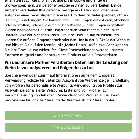
einem Gerät zu, wie z. B. eindeutige IDs in cookie und anderen
Browserspeichern, um personenbezogene Daten zu verarbeiten. Einige
Anbieter verarbeiten Ihre personenbezogenen Daten möglicherweise
aufgrund eines berechtigten Interesses. Um dem zu widersprechen, öffnen
Sie die „Einstellungen“. Sie können Ihre Einstellungen akzeptieren, ablehnen
oder verwalten, indem Sie auf die Schaltfläche „Einstellungen verwalten“
klicken oder jederzeit auf die Fingerabdruck-Schaltfläche in der linken
unteren Ecke der Website klicken. Um Ihre Einwilligung zu widerrufen,
klicken Sie auf den Fingerabdruck oder den Link in der Fußzeile der Website
und klicken Sie auf den Menüpunkt „Meine Daten“. Auf dieser Seite können
DECATHLON Hamburg-Langenhorn
Sie Ihre Einwilligung widerrufen. Diese Entscheidungen werden unseren
Krohnstieg 41-43
Partnern mitgeteilt und haben keinen Einfluss auf die Browserdaten.
22415 Hamburg
Wir und unsere Partner verarbeiten Daten, um die Leistung der
❯
Website zu analysieren und Folgendes zu tun:
Heute 10:00 - 20:00 Uhr |
Geöffnet
Speichern von oder Zugriff auf Informationen auf einem Endgerät.
258,91 km
Verwendung reduzierter Daten zur Auswahl von Werbeanzeigen. Erstellung
von Profilen für personalisierte Werbung. Verwendung von Profilen zur
Auswahl personalisierter Werbung. Erstellung von Profilen zur
Personalisierung von Inhalten. Verwendung von Profilen zur Auswahl
personalisierter Inhalte. Messung der Werbeleistung. Messung der
Alle Filialen, Adressen und Öffnungszeiten
Performance von Inhalten. Analyse von Zielgruppen durch Statistiken oder
von Decathlon in und um Kiel
Kombinationen von Daten aus verschiedenen Quellen. Entwicklung und
Verbesserung der Angebote. Verwendung reduzierter Daten zur Auswahl
Alle akzeptieren
von Inhalten.
Du suchst die nächste Filiale von Decathlon in Kiel. Hier siehst
Daten können außerhalb der Europäischen Union weitergegeben und in die
Nein, anpassen
Du alle Decathlon Filialen in der Umgebung von Kiel.
USA gesendet werden.
Ihre Einwilligung und die cookie Richtlinie gelten ausschließlich für diese