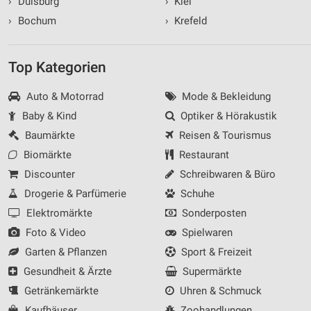
›
Duisburg
›
Kiel
›
Bochum
›
Krefeld
Top Kategorien
Auto & Motorrad
Mode & Bekleidung
Baby & Kind
Optiker & Hörakustik
Baumärkte
Reisen & Tourismus
Biomärkte
Restaurant
Discounter
Schreibwaren & Büro
Drogerie & Parfümerie
Schuhe
Elektromärkte
Sonderposten
Foto & Video
Spielwaren
Garten & Pflanzen
Sport & Freizeit
Gesundheit & Ärzte
Supermärkte
Getränkemärkte
Uhren & Schmuck
Kaufhäuser
Zoohandlungen