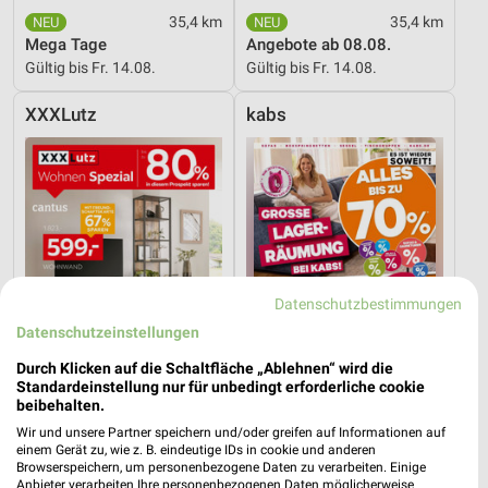
35,4 km
35,4 km
Mega Tage
Angebote ab 08.08.
Gültig bis Fr. 14.08.
Gültig bis Fr. 14.08.
XXXLutz
kabs
Datenschutzbestimmungen
Datenschutzeinstellungen
Durch Klicken auf die Schaltfläche „Ablehnen“ wird die
Standardeinstellung nur für unbedingt erforderliche cookie
beibehalten.
Wir und unsere Partner speichern und/oder greifen auf Informationen auf
35,4 km
6,1 km
einem Gerät zu, wie z. B. eindeutige IDs in cookie und anderen
Wohnen Spezial
Große Lagerräumung
Browserspeichern, um personenbezogene Daten zu verarbeiten. Einige
Gültig bis Fr. 14.08.
Gültig bis Do. 27.08.
Anbieter verarbeiten Ihre personenbezogenen Daten möglicherweise