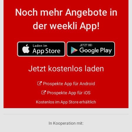
Noch mehr Angebote in
der weekli App!
Jetzt kostenlos laden
Prospekte App für Android
Prospekte App für iOS
Kostenlos im App Store erhältlich
In Kooperation mit: