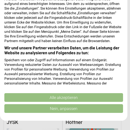
aufgrund eines berechtigten Interesses. Um dem zu widersprechen, öffnen
Sie die „Einstellungen“. Sie können Ihre Einstellungen akzeptieren, ablehnen
ROLLER
JYSK
oder verwalten, indem Sie auf die Schaltfläche „Einstellungen verwalten“
klicken oder jederzeit auf die Fingerabdruck-Schaltfläche in der linken
unteren Ecke der Website klicken. Um Ihre Einwilligung zu widerrufen,
klicken Sie auf den Fingerabdruck oder den Link in der Fußzeile der Website
und klicken Sie auf den Menüpunkt „Meine Daten“. Auf dieser Seite können
Sie Ihre Einwilligung widerrufen. Diese Entscheidungen werden unseren
Partnern mitgeteilt und haben keinen Einfluss auf die Browserdaten.
Wir und unsere Partner verarbeiten Daten, um die Leistung der
Website zu analysieren und Folgendes zu tun:
Speichern von oder Zugriff auf Informationen auf einem Endgerät.
Verwendung reduzierter Daten zur Auswahl von Werbeanzeigen. Erstellung
von Profilen für personalisierte Werbung. Verwendung von Profilen zur
Auswahl personalisierter Werbung. Erstellung von Profilen zur
Personalisierung von Inhalten. Verwendung von Profilen zur Auswahl
personalisierter Inhalte. Messung der Werbeleistung. Messung der
Performance von Inhalten. Analyse von Zielgruppen durch Statistiken oder
Kombinationen von Daten aus verschiedenen Quellen. Entwicklung und
Verbesserung der Angebote. Verwendung reduzierter Daten zur Auswahl
Alle akzeptieren
6,1 km
6,2 km
von Inhalten.
Gartenliebe
Gartenabverkauf
Daten können außerhalb der Europäischen Union weitergegeben und in die
Nein, anpassen
Gültig bis Sa. 26.09.
Gültig bis Sa. 15.08.
USA gesendet werden.
Ihre Einwilligung und die cookie Richtlinie gelten ausschließlich für diese
JYSK
Höffner
Website/App.
Partnerliste anzeigen (1 IAB-Anbieter)