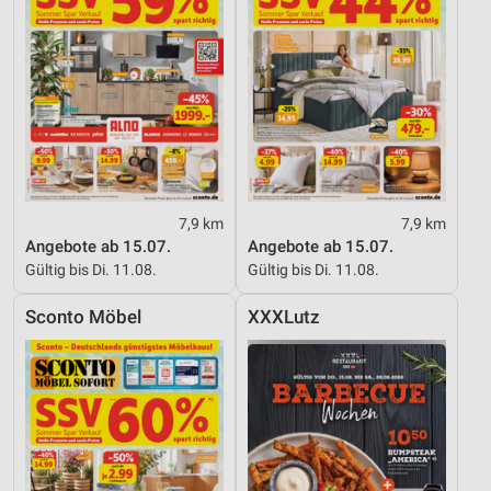
Messung der Performance von Inhalten
Analyse von Zielgruppen durch Statistiken oder
Kombinationen von Daten aus verschiedenen
Quellen
Entwicklung und Verbesserung der Angebote
Verwendung reduzierter Daten zur Auswahl von
Inhalten
7,9 km
7,9 km
Angebote ab 15.07.
Angebote ab 15.07.
IAB-Besonderheiten:
Gültig bis Di. 11.08.
Gültig bis Di. 11.08.
Verwendung genauer Standortdaten
Sconto Möbel
XXXLutz
Geräte anhand von aktiv angeforderten
Informationen identifizieren
Nicht-IAB-Verarbeitungszwecke:
Notwendig
Performance