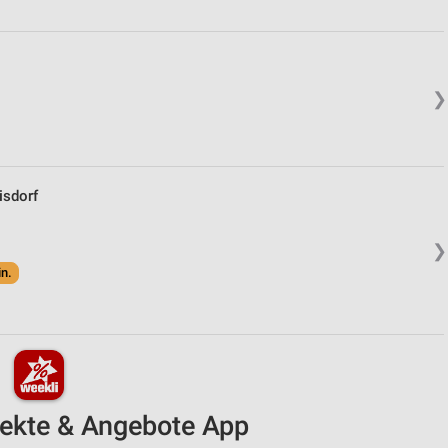
❯
sdorf
❯
in.
pekte & Angebote App