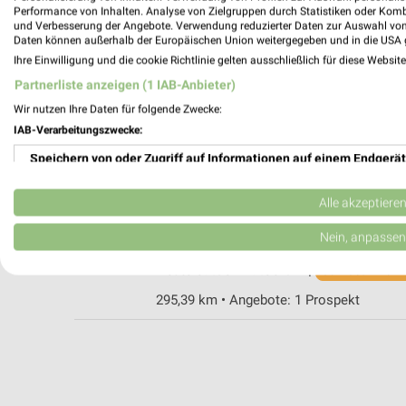
Performance von Inhalten. Analyse von Zielgruppen durch Statistiken oder Kom
und Verbesserung der Angebote. Verwendung reduzierter Daten zur Auswahl von
Daten können außerhalb der Europäischen Union weitergegeben und in die USA 
ZOO & Co. Kiel Friedrichsort Kiel-Friedric
Ihre Einwilligung und die cookie Richtlinie gelten ausschließlich für diese Websit
An der Schanze 49-51
Partnerliste anzeigen (1 IAB-Anbieter)
24159 Kiel-Friedrichsort
Wir nutzen Ihre Daten für folgende Zwecke:
Heute 09:30 - 18:00 Uhr |
Geschlossen
IAB-Verarbeitungszwecke:
298,68 km • Angebote: 1 Prospekt
Speichern von oder Zugriff auf Informationen auf einem Endgerät
Verwendung reduzierter Daten zur Auswahl von Werbeanzeigen
ZOO & Co. Kiel
Alle akzeptiere
Adelheidstraße 14
Erstellung von Profilen für personalisierte Werbung
Nein, anpassen
24103 Kiel
Heute 09:30 - 19:00 Uhr |
Verwendung von Profilen zur Auswahl personalisierter Werbung
Schließt in 26 M
295,39 km • Angebote: 1 Prospekt
Erstellung von Profilen zur Personalisierung von Inhalten
Verwendung von Profilen zur Auswahl personalisierter Inhalte
Messung der Werbeleistung