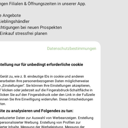
en Filialen & Öffnungszeiten in unserer App.
e Angebote
ieblingshändler
htigungen bei neuen Prospekten
 Einkauf stressfrei planen
 App jetzt laden oder QR-Code scannen.
Datenschutzbestimmungen
tellung nur für unbedingt erforderliche cookie
erät zu, wie z. B. eindeutige IDs in cookie und anderen
verarbeiten Ihre personenbezogenen Daten möglicherweise
„Einstellungen“. Sie können Ihre Einstellungen akzeptieren,
 klicken oder jederzeit auf die Fingerabdruck-Schaltfläche in
klicken Sie auf den Fingerabdruck oder den Link in der Fußzeile
önnen Sie Ihre Einwilligung widerrufen. Diese Entscheidungen
ten.
ite zu analysieren und Folgendes zu tun:
reduzierter Daten zur Auswahl von Werbeanzeigen. Erstellung
ersonalisierter Werbung. Erstellung von Profilen zur
ierter Inhalte. Messung der Werbeleistung. Messung der