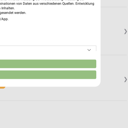
binationen von Daten aus verschiedenen Quellen. Entwicklung
 Inhalten.
gesendet werden.
hsort
e/App.
❯
n
❯
in.