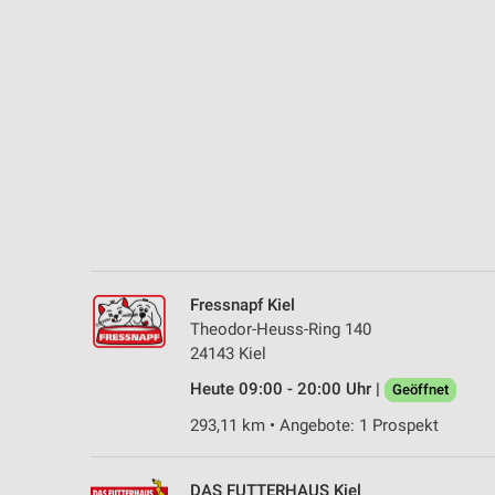
Messung der Performance von Inhalten
Analyse von Zielgruppen durch Statistiken oder Kombinationen 
Quellen
Entwicklung und Verbesserung der Angebote
Verwendung reduzierter Daten zur Auswahl von Inhalten
IAB-Besonderheiten:
Verwendung genauer Standortdaten
Geräte anhand von aktiv angeforderten Informationen identifizie
Fressnapf Kiel
Nicht-IAB-Verarbeitungszwecke:
Theodor-Heuss-Ring 140
24143 Kiel
Notwendig
Heute 09:00 - 20:00 Uhr |
Geöffnet
Performance
293,11 km • Angebote: 1 Prospekt
Funktional
DAS FUTTERHAUS Kiel
Werbung