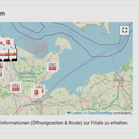
en
⛶
Leaflet
|
©
OpenStreetMap
contributors
 Informationen (Öffnungszeiten & Route) zur Filiale zu erhalten.