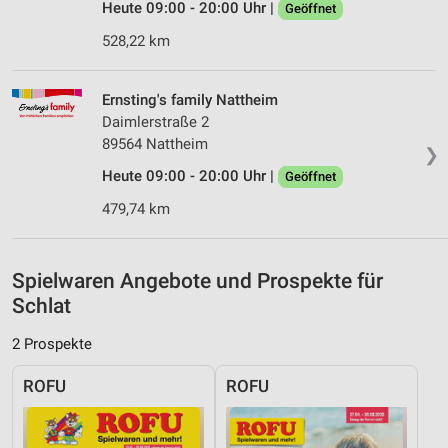
Inhalten
Heute 09:00 - 20:00 Uhr |
Geöffnet
IAB-Besonderheiten:
528,22 km
Verwendung genauer Standortdaten
Ernsting's family Nattheim
Geräte anhand von aktiv angeforderten
Daimlerstraße 2
Informationen identifizieren
89564 Nattheim
❯
Nicht-IAB-Verarbeitungszwecke:
Heute 09:00 - 20:00 Uhr |
Geöffnet
Notwendig
479,74 km
Performance
Funktional
Spielwaren Angebote und Prospekte für
Schlat
Werbung
2 Prospekte
ROFU
ROFU