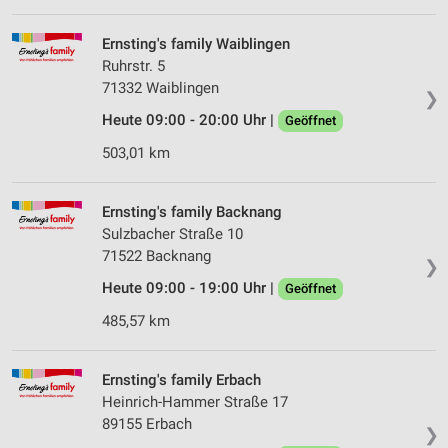
Erstellung von Profilen für personalisierte
Werbung
Ernsting's family Waiblingen
Verwendung von Profilen zur Auswahl
Ruhrstr. 5
personalisierter Werbung
71332 Waiblingen
❯
Heute 09:00 - 20:00 Uhr |
Erstellung von Profilen zur Personalisierung
Geöffnet
von Inhalten
503,01 km
Verwendung von Profilen zur Auswahl
personalisierter Inhalte
Ernsting's family Backnang
Sulzbacher Straße 10
Messung der Werbeleistung
71522 Backnang
❯
Messung der Performance von Inhalten
Heute 09:00 - 19:00 Uhr |
Geöffnet
Analyse von Zielgruppen durch Statistiken oder
485,57 km
Kombinationen von Daten aus verschiedenen
Quellen
Ernsting's family Erbach
Entwicklung und Verbesserung der Angebote
Heinrich-Hammer Straße 17
89155 Erbach
❯
Verwendung reduzierter Daten zur Auswahl von