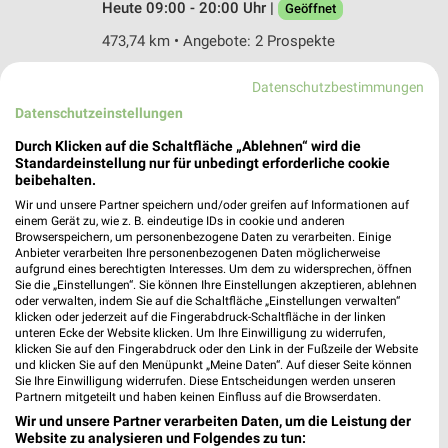
Heute 09:00 - 20:00 Uhr |
Geöffnet
473,74 km • Angebote: 2 Prospekte
Datenschutzbestimmungen
Ernsting's family Ostfildern
Datenschutzeinstellungen
Herzog-Carl-Str. 1
73760 Ostfildern
Durch Klicken auf die Schaltfläche „Ablehnen“ wird die
❯
Standardeinstellung nur für unbedingt erforderliche cookie
Heute 09:00 - 19:00 Uhr |
Geöffnet
beibehalten.
Wir und unsere Partner speichern und/oder greifen auf Informationen auf
513,23 km
einem Gerät zu, wie z. B. eindeutige IDs in cookie und anderen
Browserspeichern, um personenbezogene Daten zu verarbeiten. Einige
Anbieter verarbeiten Ihre personenbezogenen Daten möglicherweise
Ernsting's family Winnenden
aufgrund eines berechtigten Interesses. Um dem zu widersprechen, öffnen
Sie die „Einstellungen“. Sie können Ihre Einstellungen akzeptieren, ablehnen
Marktstraße 28
oder verwalten, indem Sie auf die Schaltfläche „Einstellungen verwalten“
71364 Winnenden
klicken oder jederzeit auf die Fingerabdruck-Schaltfläche in der linken
❯
unteren Ecke der Website klicken. Um Ihre Einwilligung zu widerrufen,
Heute 09:00 - 19:00 Uhr |
Geöffnet
klicken Sie auf den Fingerabdruck oder den Link in der Fußzeile der Website
und klicken Sie auf den Menüpunkt „Meine Daten“. Auf dieser Seite können
493,58 km
Sie Ihre Einwilligung widerrufen. Diese Entscheidungen werden unseren
Partnern mitgeteilt und haben keinen Einfluss auf die Browserdaten.
Wir und unsere Partner verarbeiten Daten, um die Leistung der
Ernsting's family Ulm
Website zu analysieren und Folgendes zu tun: