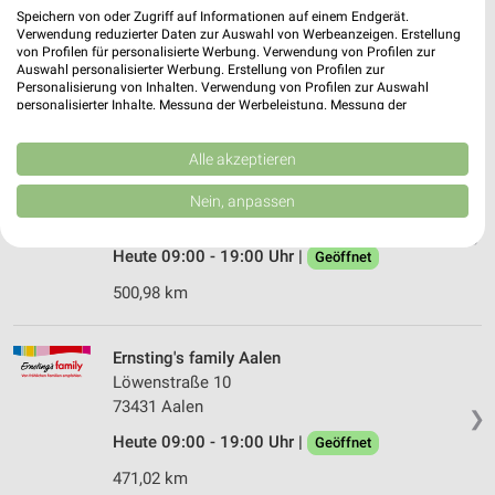
Blaubeurer Str. 95
Speichern von oder Zugriff auf Informationen auf einem Endgerät.
89077 Ulm
Verwendung reduzierter Daten zur Auswahl von Werbeanzeigen. Erstellung
❯
von Profilen für personalisierte Werbung. Verwendung von Profilen zur
Heute 09:30 - 20:00 Uhr |
Auswahl personalisierter Werbung. Erstellung von Profilen zur
Geöffnet
Personalisierung von Inhalten. Verwendung von Profilen zur Auswahl
personalisierter Inhalte. Messung der Werbeleistung. Messung der
518,80 km
Performance von Inhalten. Analyse von Zielgruppen durch Statistiken oder
Kombinationen von Daten aus verschiedenen Quellen. Entwicklung und
Verbesserung der Angebote. Verwendung reduzierter Daten zur Auswahl
Alle akzeptieren
Ernsting's family Waiblingen
von Inhalten.
Daten können außerhalb der Europäischen Union weitergegeben und in die
Lange Straße 36
Nein, anpassen
USA gesendet werden.
71332 Waiblingen
❯
Ihre Einwilligung und die cookie Richtlinie gelten ausschließlich für diese
Website/App.
Heute 09:00 - 19:00 Uhr |
Geöffnet
Partnerliste anzeigen (1 IAB-Anbieter)
500,98 km
Wir nutzen Ihre Daten für folgende Zwecke:
IAB-Verarbeitungszwecke:
Ernsting's family Aalen
Speichern von oder Zugriff auf Informationen
Löwenstraße 10
auf einem Endgerät
73431 Aalen
❯
Verwendung reduzierter Daten zur Auswahl von
Heute 09:00 - 19:00 Uhr |
Geöffnet
Werbeanzeigen
471,02 km