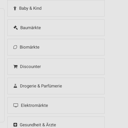
Baby & Kind
Baumärkte
14
Fr
15
Sa
16
So
17
Mo
18
Di
19
Mi
Biomärkte
Discounter
Drogerie & Parfümerie
Elektromärkte
Gesundheit & Ärzte