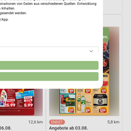
01.08.
Wohnen Spezial
binationen von Daten aus verschiedenen Quellen. Entwicklung
tig
Gültig bis Fr. 14.08.
 Inhalten.
gesendet werden.
e/App.
REWE
n
12,6 km
5,8 km
06.08.
Angebote ab 03.08.