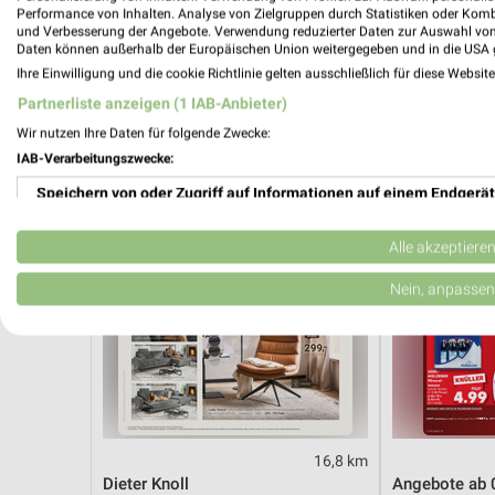
Angebote ab 03.08.
Angebote ab 
Performance von Inhalten. Analyse von Zielgruppen durch Statistiken oder Kom
Noch morgen gültig
Noch heute gül
und Verbesserung der Angebote. Verwendung reduzierter Daten zur Auswahl von
Daten können außerhalb der Europäischen Union weitergegeben und in die USA 
Ihre Einwilligung und die cookie Richtlinie gelten ausschließlich für diese Websit
XXXLutz
Kaufland
Partnerliste anzeigen (1 IAB-Anbieter)
Wir nutzen Ihre Daten für folgende Zwecke:
IAB-Verarbeitungszwecke:
Speichern von oder Zugriff auf Informationen auf einem Endgerät
Verwendung reduzierter Daten zur Auswahl von Werbeanzeigen
Alle akzeptiere
Erstellung von Profilen für personalisierte Werbung
Nein, anpassen
Verwendung von Profilen zur Auswahl personalisierter Werbung
Erstellung von Profilen zur Personalisierung von Inhalten
Verwendung von Profilen zur Auswahl personalisierter Inhalte
16,8 km
Messung der Werbeleistung
Dieter Knoll
Angebote ab 