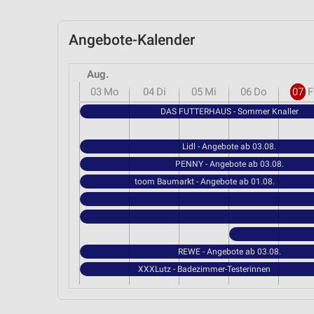
Angebote-Kalender
Aug.
03
Mo
04
Di
05
Mi
06
Do
07
F
DAS FUTTERHAUS - Sommer Knaller
Lidl - Angebote ab 03.08.
PENNY - Angebote ab 03.08.
toom Baumarkt - Angebote ab 01.08.
REWE - Angebote ab 03.08.
XXXLutz - Badezimmer-Testerinnen