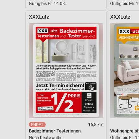
Gültig bis Fr. 14.08.
Gültig bis Mi. 
Messung der Performance von Inhalten
XXXLutz
XXXLutz
Analyse von Zielgruppen durch Statistiken oder Kombinationen 
Quellen
Entwicklung und Verbesserung der Angebote
Verwendung reduzierter Daten zur Auswahl von Inhalten
IAB-Besonderheiten:
Verwendung genauer Standortdaten
Geräte anhand von aktiv angeforderten Informationen identifizie
Nicht-IAB-Verarbeitungszwecke:
Notwendig
Performance
16,8 km
Funktional
Badezimmer-Testerinnen
Wohnenpreish
Noch heute gültig
Gültig bis Fr. 1
Werbung