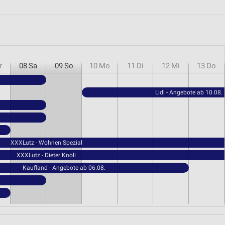
r
08
Sa
09
So
10
Mo
11
Di
12
Mi
13
Do
Lidl - Angebote ab 10.08.
XXXLutz - Wohnen Spezial
XXXLutz - Dieter Knoll
Kaufland - Angebote ab 06.08.