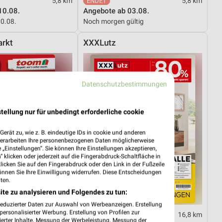
5,8 km
5,8 km
10.08.
Angebote ab 03.08.
10.08.
Noch morgen gültig
rkt
XXXLutz
Datenschutzbestimmungen
tellung nur für unbedingt erforderliche cookie
erät zu, wie z. B. eindeutige IDs in cookie und anderen
verarbeiten Ihre personenbezogenen Daten möglicherweise
„Einstellungen“. Sie können Ihre Einstellungen akzeptieren,
 klicken oder jederzeit auf die Fingerabdruck-Schaltfläche in
klicken Sie auf den Fingerabdruck oder den Link in der Fußzeile
önnen Sie Ihre Einwilligung widerrufen. Diese Entscheidungen
ten.
ite zu analysieren und Folgendes zu tun:
reduzierter Daten zur Auswahl von Werbeanzeigen. Erstellung
ersonalisierter Werbung. Erstellung von Profilen zur
24,6 km
16,8 km
ierter Inhalte. Messung der Werbeleistung. Messung der