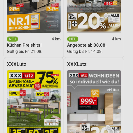
Erstellung von Profilen zur Personalisierung
von Inhalten
Verwendung von Profilen zur Auswahl
personalisierter Inhalte
4 km
4 km
Messung der Werbeleistung
Küchen Preishits!
Angebote ab 08.08.
Gültig bis Fr. 21.08.
Gültig bis Fr. 14.08.
Messung der Performance von Inhalten
XXXLutz
XXXLutz
Analyse von Zielgruppen durch Statistiken oder
Kombinationen von Daten aus verschiedenen
Quellen
Entwicklung und Verbesserung der Angebote
Verwendung reduzierter Daten zur Auswahl von
Inhalten
IAB-Besonderheiten:
Verwendung genauer Standortdaten