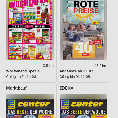
0,5 km
43,2 km
Wochenend Spezial
Angebote ab 29.07
Gültig ab Fr. 14.08.
Gültig bis Di. 11.08.
Marktkauf
EDEKA