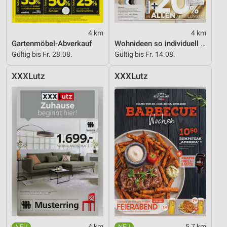
Geräte anhand von aktiv angeforderten
Informationen identifizieren
4 km
4 km
Nicht-IAB-Verarbeitungszwecke:
Gartenmöbel-Abverkauf
Wohnideen so individuell wie du!
Notwendig
Gültig bis Fr. 28.08.
Gültig bis Fr. 14.08.
Performance
XXXLutz
XXXLutz
Funktional
Werbung
4 km
5,7 km