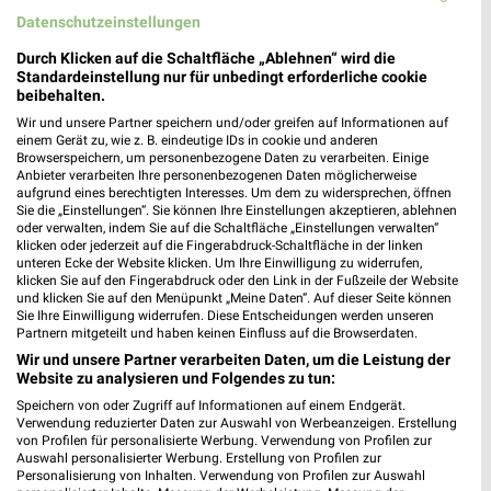
Datenschutzeinstellungen
Durch Klicken auf die Schaltfläche „Ablehnen“ wird die
Standardeinstellung nur für unbedingt erforderliche cookie
beibehalten.
Wir und unsere Partner speichern und/oder greifen auf Informationen auf
einem Gerät zu, wie z. B. eindeutige IDs in cookie und anderen
Browserspeichern, um personenbezogene Daten zu verarbeiten. Einige
Anbieter verarbeiten Ihre personenbezogenen Daten möglicherweise
aufgrund eines berechtigten Interesses. Um dem zu widersprechen, öffnen
Sie die „Einstellungen“. Sie können Ihre Einstellungen akzeptieren, ablehnen
oder verwalten, indem Sie auf die Schaltfläche „Einstellungen verwalten“
klicken oder jederzeit auf die Fingerabdruck-Schaltfläche in der linken
unteren Ecke der Website klicken. Um Ihre Einwilligung zu widerrufen,
klicken Sie auf den Fingerabdruck oder den Link in der Fußzeile der Website
4 km
4 km
und klicken Sie auf den Menüpunkt „Meine Daten“. Auf dieser Seite können
Spezial-Prospekt der Marken
Angebote ab 08.08.
Sie Ihre Einwilligung widerrufen. Diese Entscheidungen werden unseren
Gültig bis Fr. 21.08.
Gültig bis Fr. 14.08.
Partnern mitgeteilt und haben keinen Einfluss auf die Browserdaten.
Wir und unsere Partner verarbeiten Daten, um die Leistung der
Website zu analysieren und Folgendes zu tun:
XXXLutz
XXXLutz
Speichern von oder Zugriff auf Informationen auf einem Endgerät.
Verwendung reduzierter Daten zur Auswahl von Werbeanzeigen. Erstellung
von Profilen für personalisierte Werbung. Verwendung von Profilen zur
Auswahl personalisierter Werbung. Erstellung von Profilen zur
Personalisierung von Inhalten. Verwendung von Profilen zur Auswahl