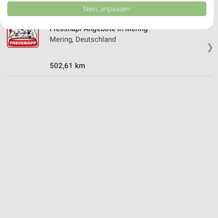
Daten können außerhalb der Europäischen Union weitergegeben und in die
Nein, anpassen
USA gesendet werden.
Ihre Einwilligung und die cookie Richtlinie gelten ausschließlich für diese
Fressnapf Angebote in Mering
Website/App.
Mering, Deutschland
Partnerliste anzeigen (1 IAB-Anbieter)
❯
Wir nutzen Ihre Daten für folgende Zwecke:
502,61 km
IAB-Verarbeitungszwecke:
Speichern von oder Zugriff auf Informationen
auf einem Endgerät
Verwendung reduzierter Daten zur Auswahl von
Werbeanzeigen
Erstellung von Profilen für personalisierte
Werbung
Verwendung von Profilen zur Auswahl
personalisierter Werbung
Erstellung von Profilen zur Personalisierung
von Inhalten