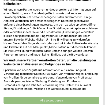
beibehalten.
Wir und unsere Partner speichern und/oder greifen auf Informationen auf
einem Gerät zu, wie z. B. eindeutige IDs in cookie und anderen
Browserspeichern, um personenbezogene Daten zu verarbeiten. Einige
Anbieter verarbeiten Ihre personenbezogenen Daten möglicherweise
aufgrund eines berechtigten Interesses. Um dem zu widersprechen, öffnen
Weitere Fressnapf Geschäfte mit Angeboten
Sie die „Einstellungen“. Sie können Ihre Einstellungen akzeptieren, ablehnen
oder verwalten, indem Sie auf die Schaltfläche „Einstellungen verwalten“
in und um Landsberg (Lech)
klicken oder jederzeit auf die Fingerabdruck-Schaltfläche in der linken
unteren Ecke der Website klicken. Um Ihre Einwilligung zu widerrufen,
klicken Sie auf den Fingerabdruck oder den Link in der Fußzeile der Website
5 Geschäfte und Orte
und klicken Sie auf den Menüpunkt „Meine Daten“. Auf dieser Seite können
Sie Ihre Einwilligung widerrufen. Diese Entscheidungen werden unseren
Partnern mitgeteilt und haben keinen Einfluss auf die Browserdaten.
Fressnapf Angebote in Schwabmünchen
Wir und unsere Partner verarbeiten Daten, um die Leistung der
Schwabmünchen, Deutschland
❯
Website zu analysieren und Folgendes zu tun:
Speichern von oder Zugriff auf Informationen auf einem Endgerät.
519,03 km
Verwendung reduzierter Daten zur Auswahl von Werbeanzeigen. Erstellung
von Profilen für personalisierte Werbung. Verwendung von Profilen zur
Auswahl personalisierter Werbung. Erstellung von Profilen zur
Personalisierung von Inhalten. Verwendung von Profilen zur Auswahl
Fressnapf Angebote in Kaufbeuren
personalisierter Inhalte. Messung der Werbeleistung. Messung der
Kaufbeuren, Deutschland
Performance von Inhalten. Analyse von Zielgruppen durch Statistiken oder
❯
Kombinationen von Daten aus verschiedenen Quellen. Entwicklung und
Verbesserung der Angebote. Verwendung reduzierter Daten zur Auswahl
Alle akzeptieren
von Inhalten.
549,84 km