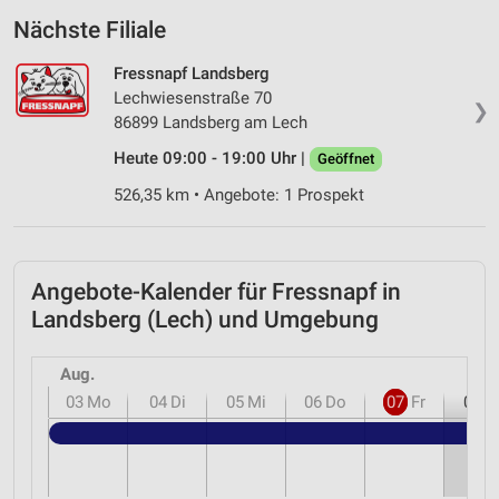
Nächste Filiale
Fressnapf Landsberg
Lechwiesenstraße 70
❯
86899 Landsberg am Lech
Heute 09:00 - 19:00 Uhr |
Geöffnet
526,35 km • Angebote: 1 Prospekt
Angebote-Kalender für Fressnapf in
Landsberg (Lech) und Umgebung
Aug.
03
Mo
04
Di
05
Mi
06
Do
07
Fr
08
S