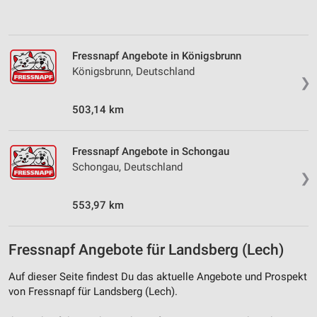
Verwendung von Profilen zur Auswahl
personalisierter Inhalte
Messung der Werbeleistung
Fressnapf Angebote in Königsbrunn
Königsbrunn, Deutschland
Messung der Performance von Inhalten
❯
Analyse von Zielgruppen durch Statistiken oder
503,14 km
Kombinationen von Daten aus verschiedenen
Quellen
Fressnapf Angebote in Schongau
Entwicklung und Verbesserung der Angebote
Schongau, Deutschland
❯
Verwendung reduzierter Daten zur Auswahl von
Inhalten
553,97 km
IAB-Besonderheiten:
Fressnapf Angebote für Landsberg (Lech)
Verwendung genauer Standortdaten
Auf dieser Seite findest Du das aktuelle Angebote und Prospekt
Geräte anhand von aktiv angeforderten
Informationen identifizieren
von Fressnapf für Landsberg (Lech).
Nicht-IAB-Verarbeitungszwecke: