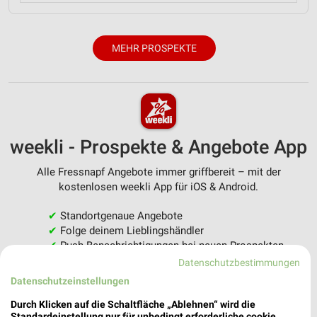
MEHR PROSPEKTE
weekli - Prospekte & Angebote App
Alle Fressnapf Angebote immer griffbereit – mit der
kostenlosen weekli App für iOS & Android.
✔
Standortgenaue Angebote
✔
Folge deinem Lieblingshändler
✔
Push-Benachrichtigungen bei neuen Prospekten
✔
Einkaufsliste - Einkauf stressfrei planen
Datenschutzbestimmungen
Datenschutzeinstellungen
JETZT LADEN UND SPAREN!
Durch Klicken auf die Schaltfläche „Ablehnen“ wird die
Standardeinstellung nur für unbedingt erforderliche cookie