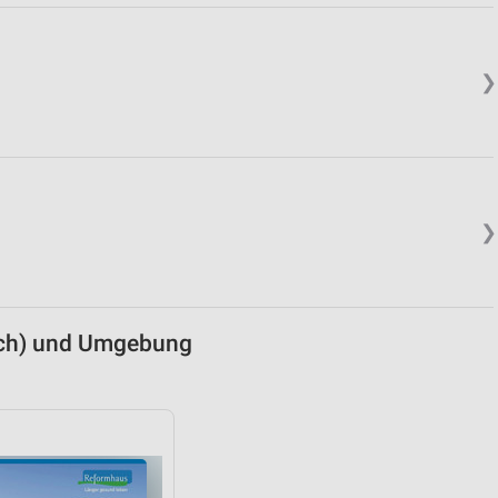
von Daten aus verschiedenen
❯
❯
ren
ech) und Umgebung