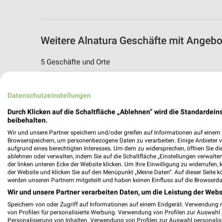
Weitere Alnatura Geschäfte mit Angeb
5 Geschäfte und Orte
Alnatura Angebote in Stadtbergen
Datenschutzeinstellungen
Stadtbergen, Deutschland
Durch Klicken auf die Schaltfläche „Ablehnen“ wird die Standardeins
beibehalten.
495,10 km
Wir und unsere Partner speichern und/oder greifen auf Informationen auf einem G
Browserspeichern, um personenbezogene Daten zu verarbeiten. Einige Anbieter 
aufgrund eines berechtigten Interesses. Um dem zu widersprechen, öffnen Sie die 
Alnatura Angebote in Neusäß
ablehnen oder verwalten, indem Sie auf die Schaltfläche „Einstellungen verwalten“
Neusäß, Deutschland
der linken unteren Ecke der Website klicken. Um Ihre Einwilligung zu widerrufen, 
der Website und klicken Sie auf den Menüpunkt „Meine Daten“. Auf dieser Seite k
werden unseren Partnern mitgeteilt und haben keinen Einfluss auf die Browserda
493,76 km
Wir und unsere Partner verarbeiten Daten, um die Leistung der Webs
Speichern von oder Zugriff auf Informationen auf einem Endgerät. Verwendung 
von Profilen für personalisierte Werbung. Verwendung von Profilen zur Auswahl p
Alnatura Angebote in München
Personalisierung von Inhalten. Verwendung von Profilen zur Auswahl personalis