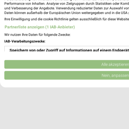
Performance von Inhalten. Analyse von Zielgruppen durch Statistiken oder Kom
München, Deutschland
und Verbesserung der Angebote. Verwendung reduzierter Daten zur Auswahl von
Daten können außerhalb der Europäischen Union weitergegeben und in die USA 
Ihre Einwilligung und die cookie Richtlinie gelten ausschließlich für diese Websit
505,40 km
Partnerliste anzeigen (1 IAB-Anbieter)
Wir nutzen Ihre Daten für folgende Zwecke:
IAB-Verarbeitungszwecke:
Speichern von oder Zugriff auf Informationen auf einem Endgerät
Verwendung reduzierter Daten zur Auswahl von Werbeanzeigen
Alle akzeptiere
Erstellung von Profilen für personalisierte Werbung
Nein, anpassen
Verwendung von Profilen zur Auswahl personalisierter Werbung
Erstellung von Profilen zur Personalisierung von Inhalten
Verwendung von Profilen zur Auswahl personalisierter Inhalte
Messung der Werbeleistung