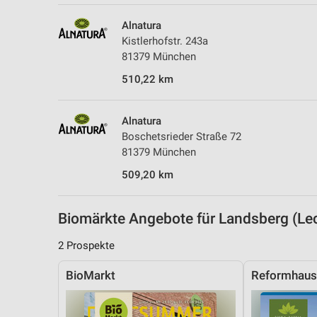
Messung der Performance von Inhalten
Alnatura
Analyse von Zielgruppen durch Statistiken oder Kombinationen 
Kistlerhofstr. 243a
Quellen
81379 München
510,22 km
Entwicklung und Verbesserung der Angebote
Verwendung reduzierter Daten zur Auswahl von Inhalten
Alnatura
IAB-Besonderheiten:
Boschetsrieder Straße 72
81379 München
Verwendung genauer Standortdaten
509,20 km
Geräte anhand von aktiv angeforderten Informationen identifizie
Nicht-IAB-Verarbeitungszwecke:
Biomärkte Angebote für Landsberg (L
Notwendig
2 Prospekte
Performance
BioMarkt
Reformhaus
Funktional
Werbung