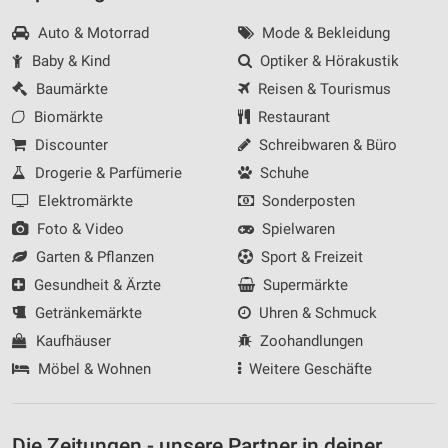
Auto & Motorrad
Mode & Bekleidung
Baby & Kind
Optiker & Hörakustik
Baumärkte
Reisen & Tourismus
Biomärkte
Restaurant
Discounter
Schreibwaren & Büro
Drogerie & Parfümerie
Schuhe
Elektromärkte
Sonderposten
Foto & Video
Spielwaren
Garten & Pflanzen
Sport & Freizeit
Gesundheit & Ärzte
Supermärkte
Getränkemärkte
Uhren & Schmuck
Kaufhäuser
Zoohandlungen
Möbel & Wohnen
Weitere Geschäfte
Die Zeitungen - unsere Partner in deiner