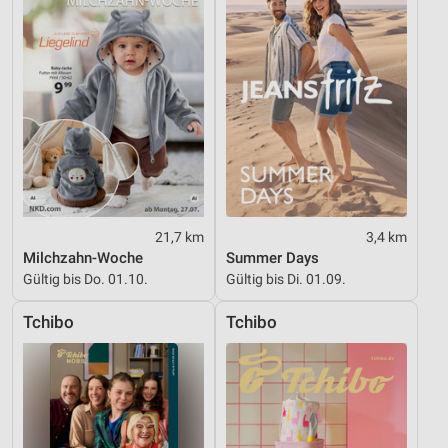
Geräte anhand von aktiv angeforderten
Informationen identifizieren
Nicht-IAB-Verarbeitungszwecke:
Notwendig
Performance
Funktional
Werbung
21,7 km
3,4 km
Milchzahn-Woche
Summer Days
Gültig bis Do. 01.10.
Gültig bis Di. 01.09.
Tchibo
Tchibo