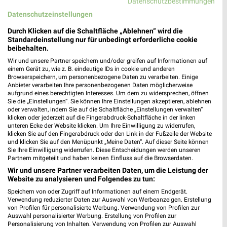
Datenschutzbestimmungen
Heute 09:00 - 19:00 Uhr |
Geschlossen
Datenschutzeinstellungen
320,67 km
Durch Klicken auf die Schaltfläche „Ablehnen“ wird die
Standardeinstellung nur für unbedingt erforderliche cookie
beibehalten.
HOLTEX Rendsburg
Wir und unsere Partner speichern und/oder greifen auf Informationen auf
Friedrichstädter Straße 59/63
einem Gerät zu, wie z. B. eindeutige IDs in cookie und anderen
Browserspeichern, um personenbezogene Daten zu verarbeiten. Einige
24768 Rendsburg
❯
Anbieter verarbeiten Ihre personenbezogenen Daten möglicherweise
aufgrund eines berechtigten Interesses. Um dem zu widersprechen, öffnen
Heute 09:30 - 18:30 Uhr |
Geschlossen
Sie die „Einstellungen“. Sie können Ihre Einstellungen akzeptieren, ablehnen
oder verwalten, indem Sie auf die Schaltfläche „Einstellungen verwalten“
320,75 km
klicken oder jederzeit auf die Fingerabdruck-Schaltfläche in der linken
unteren Ecke der Website klicken. Um Ihre Einwilligung zu widerrufen,
klicken Sie auf den Fingerabdruck oder den Link in der Fußzeile der Website
KiK Eckernförde
und klicken Sie auf den Menüpunkt „Meine Daten“. Auf dieser Seite können
Sie Ihre Einwilligung widerrufen. Diese Entscheidungen werden unseren
Hörst 3
Partnern mitgeteilt und haben keinen Einfluss auf die Browserdaten.
24340 Eckernförde
❯
Wir und unsere Partner verarbeiten Daten, um die Leistung der
Website zu analysieren und Folgendes zu tun:
Heute 09:00 - 19:00 Uhr |
Geschlossen
Speichern von oder Zugriff auf Informationen auf einem Endgerät.
319,26 km • Angebote: 1 Prospekt
Verwendung reduzierter Daten zur Auswahl von Werbeanzeigen. Erstellung
von Profilen für personalisierte Werbung. Verwendung von Profilen zur
Auswahl personalisierter Werbung. Erstellung von Profilen zur
Personalisierung von Inhalten. Verwendung von Profilen zur Auswahl