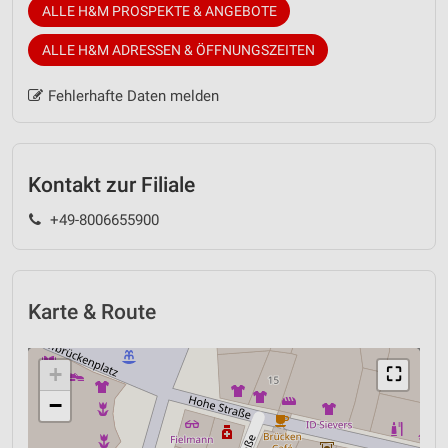
ALLE H&M PROSPEKTE & ANGEBOTE
ALLE H&M ADRESSEN & ÖFFNUNGSZEITEN
Fehlerhafte Daten melden
Kontakt zur Filiale
+49-8006655900
Karte & Route
+
⛶
−