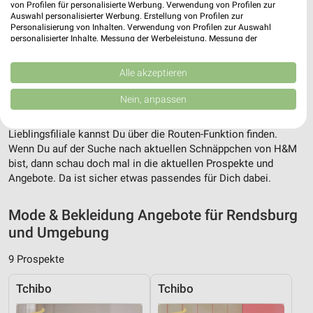
von Profilen für personalisierte Werbung. Verwendung von Profilen zur
Auswahl personalisierter Werbung. Erstellung von Profilen zur
Personalisierung von Inhalten. Verwendung von Profilen zur Auswahl
personalisierter Inhalte. Messung der Werbeleistung. Messung der
Performance von Inhalten. Analyse von Zielgruppen durch Statistiken oder
Adresse, Öffnungszeiten und Entfernung für
Kombinationen von Daten aus verschiedenen Quellen. Entwicklung und
Verbesserung der Angebote. Verwendung reduzierter Daten zur Auswahl
Alle akzeptieren
die H&M Filiale in Rendsburg
von Inhalten.
Daten können außerhalb der Europäischen Union weitergegeben und in die
Nein, anpassen
Adresse, Öffnungszeiten und Entfernung alles rund um die H&M
USA gesendet werden.
Filiale in Rendsburg. Den schnellsten Weg zu Deiner
Ihre Einwilligung und die cookie Richtlinie gelten ausschließlich für diese
Website/App.
Lieblingsfiliale kannst Du über die Routen-Funktion finden.
Wenn Du auf der Suche nach aktuellen Schnäppchen von H&M
Partnerliste anzeigen (1 IAB-Anbieter)
bist, dann schau doch mal in die aktuellen Prospekte und
Wir nutzen Ihre Daten für folgende Zwecke:
Angebote. Da ist sicher etwas passendes für Dich dabei.
IAB-Verarbeitungszwecke:
Speichern von oder Zugriff auf Informationen
Mode & Bekleidung Angebote für Rendsburg
auf einem Endgerät
und Umgebung
Verwendung reduzierter Daten zur Auswahl von
9 Prospekte
Werbeanzeigen
Erstellung von Profilen für personalisierte
Tchibo
Tchibo
Werbung