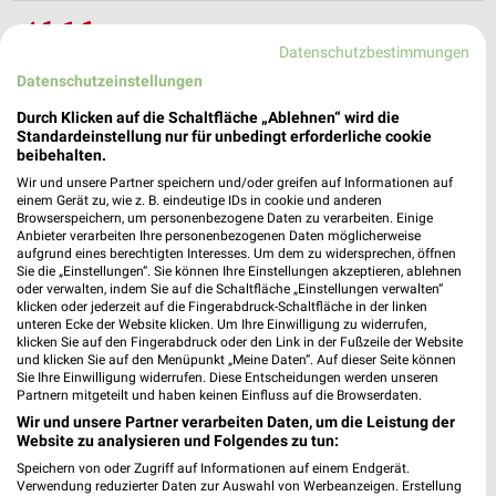
H&M Kiel
Datenschutzbestimmungen
Holstenstraße 46-50
Datenschutzeinstellungen
24103 Kiel
❯
Heute
Durch Klicken auf die Schaltfläche „Ablehnen“ wird die
geschlossen
Standardeinstellung nur für unbedingt erforderliche cookie
30,79 km
beibehalten.
Wir und unsere Partner speichern und/oder greifen auf Informationen auf
einem Gerät zu, wie z. B. eindeutige IDs in cookie und anderen
Browserspeichern, um personenbezogene Daten zu verarbeiten. Einige
Anbieter verarbeiten Ihre personenbezogenen Daten möglicherweise
aufgrund eines berechtigten Interesses. Um dem zu widersprechen, öffnen
Sie die „Einstellungen“. Sie können Ihre Einstellungen akzeptieren, ablehnen
oder verwalten, indem Sie auf die Schaltfläche „Einstellungen verwalten“
klicken oder jederzeit auf die Fingerabdruck-Schaltfläche in der linken
unteren Ecke der Website klicken. Um Ihre Einwilligung zu widerrufen,
klicken Sie auf den Fingerabdruck oder den Link in der Fußzeile der Website
und klicken Sie auf den Menüpunkt „Meine Daten“. Auf dieser Seite können
Sie Ihre Einwilligung widerrufen. Diese Entscheidungen werden unseren
Partnern mitgeteilt und haben keinen Einfluss auf die Browserdaten.
Wir und unsere Partner verarbeiten Daten, um die Leistung der
Website zu analysieren und Folgendes zu tun:
Speichern von oder Zugriff auf Informationen auf einem Endgerät.
Verwendung reduzierter Daten zur Auswahl von Werbeanzeigen. Erstellung