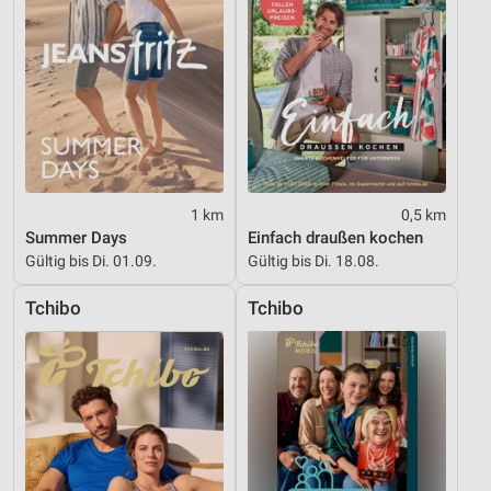
Verwendung genauer Standortdaten
Geräte anhand von aktiv angeforderten
Informationen identifizieren
Nicht-IAB-Verarbeitungszwecke:
Notwendig
Performance
1 km
0,5 km
Summer Days
Einfach draußen kochen
Funktional
Gültig bis Di. 01.09.
Gültig bis Di. 18.08.
Werbung
Tchibo
Tchibo