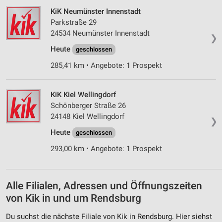
Verwendung reduzierter Daten zur Auswahl von
KiK Neumünster Innenstadt
Inhalten
Parkstraße 29
IAB-Besonderheiten:
24534 Neumünster Innenstadt
❯
Verwendung genauer Standortdaten
Heute
geschlossen
285,41 km • Angebote: 1 Prospekt
Geräte anhand von aktiv angeforderten
Informationen identifizieren
Nicht-IAB-Verarbeitungszwecke:
KiK Kiel Wellingdorf
Schönberger Straße 26
Notwendig
24148 Kiel Wellingdorf
❯
Performance
Heute
geschlossen
Funktional
293,00 km • Angebote: 1 Prospekt
Werbung
Alle Filialen, Adressen und Öffnungszeiten
von Kik in und um Rendsburg
Du suchst die nächste Filiale von Kik in Rendsburg. Hier siehst