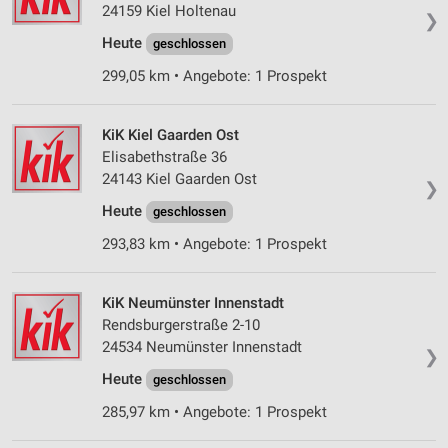
24159 Kiel Holtenau
❯
Erstellung von Profilen für personalisierte
Heute
geschlossen
Werbung
299,05 km • Angebote: 1 Prospekt
Verwendung von Profilen zur Auswahl
personalisierter Werbung
KiK Kiel Gaarden Ost
Erstellung von Profilen zur Personalisierung
Elisabethstraße 36
von Inhalten
24143 Kiel Gaarden Ost
❯
Verwendung von Profilen zur Auswahl
Heute
geschlossen
personalisierter Inhalte
293,83 km • Angebote: 1 Prospekt
Messung der Werbeleistung
Messung der Performance von Inhalten
KiK Neumünster Innenstadt
Rendsburgerstraße 2-10
Analyse von Zielgruppen durch Statistiken oder
24534 Neumünster Innenstadt
❯
Kombinationen von Daten aus verschiedenen
Quellen
Heute
geschlossen
285,97 km • Angebote: 1 Prospekt
Entwicklung und Verbesserung der Angebote