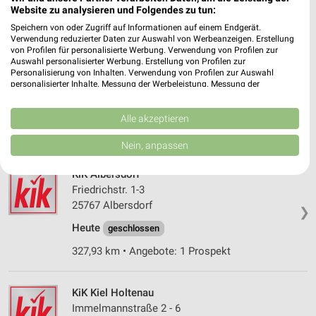
Website zu analysieren und Folgendes zu tun:
295,38 km • Angebote: 1 Prospekt
Speichern von oder Zugriff auf Informationen auf einem Endgerät.
Verwendung reduzierter Daten zur Auswahl von Werbeanzeigen. Erstellung
von Profilen für personalisierte Werbung. Verwendung von Profilen zur
KiK Kiel Gaarden
Auswahl personalisierter Werbung. Erstellung von Profilen zur
Sörensenstraße 4 - 10
Personalisierung von Inhalten. Verwendung von Profilen zur Auswahl
personalisierter Inhalte. Messung der Werbeleistung. Messung der
24143 Kiel Gaarden
❯
Performance von Inhalten. Analyse von Zielgruppen durch Statistiken oder
Kombinationen von Daten aus verschiedenen Quellen. Entwicklung und
Heute
geschlossen
Verbesserung der Angebote. Verwendung reduzierter Daten zur Auswahl
Alle akzeptieren
von Inhalten.
293,45 km • Angebote: 1 Prospekt
Daten können außerhalb der Europäischen Union weitergegeben und in die
Nein, anpassen
USA gesendet werden.
Ihre Einwilligung und die cookie Richtlinie gelten ausschließlich für diese
KiK Albersdorf
Website/App.
Friedrichstr. 1-3
Partnerliste anzeigen (1 IAB-Anbieter)
25767 Albersdorf
❯
Wir nutzen Ihre Daten für folgende Zwecke:
Heute
geschlossen
IAB-Verarbeitungszwecke:
327,93 km • Angebote: 1 Prospekt
Speichern von oder Zugriff auf Informationen
auf einem Endgerät
KiK Kiel Holtenau
Verwendung reduzierter Daten zur Auswahl von
Werbeanzeigen
Immelmannstraße 2 - 6