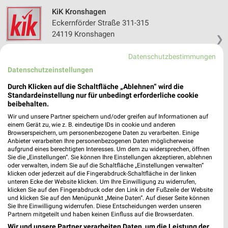
KiK Kronshagen
Eckernförder Straße 311-315
24119 Kronshagen
❯
Heute
geschlossen
Datenschutzbestimmungen
298,58 km • Angebote: 1 Prospekt
Datenschutzeinstellungen
Durch Klicken auf die Schaltfläche „Ablehnen“ wird die
Standardeinstellung nur für unbedingt erforderliche cookie
KiK Bordesholm
beibehalten.
Bahnhofstraße 29 - 31
Wir und unsere Partner speichern und/oder greifen auf Informationen auf
24582 Bordesholm
❯
einem Gerät zu, wie z. B. eindeutige IDs in cookie und anderen
Browserspeichern, um personenbezogene Daten zu verarbeiten. Einige
Heute
geschlossen
Anbieter verarbeiten Ihre personenbezogenen Daten möglicherweise
aufgrund eines berechtigten Interesses. Um dem zu widersprechen, öffnen
288,99 km • Angebote: 1 Prospekt
Sie die „Einstellungen“. Sie können Ihre Einstellungen akzeptieren, ablehnen
oder verwalten, indem Sie auf die Schaltfläche „Einstellungen verwalten“
klicken oder jederzeit auf die Fingerabdruck-Schaltfläche in der linken
KiK Kiel Südfriedhof
unteren Ecke der Website klicken. Um Ihre Einwilligung zu widerrufen,
klicken Sie auf den Fingerabdruck oder den Link in der Fußzeile der Website
Kirchhofallee 76 - 78
und klicken Sie auf den Menüpunkt „Meine Daten“. Auf dieser Seite können
24114 Kiel Südfriedhof
Sie Ihre Einwilligung widerrufen. Diese Entscheidungen werden unseren
❯
Partnern mitgeteilt und haben keinen Einfluss auf die Browserdaten.
Heute
geschlossen
Wir und unsere Partner verarbeiten Daten, um die Leistung der