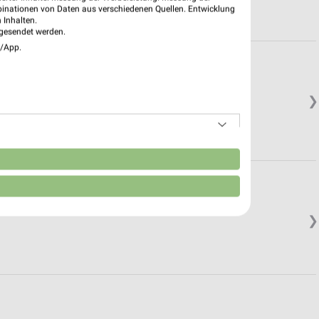
binationen von Daten aus verschiedenen Quellen. Entwicklung
 Inhalten.
gesendet werden.
e/App.
❯
n
❯