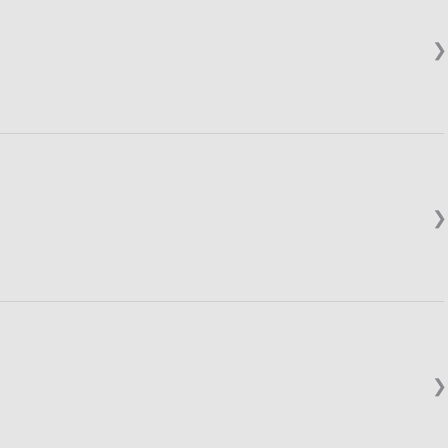
❯
❯
❯