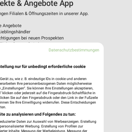
pekte & Angebote App
en Filialen & Öffnungszeiten in unserer App.
e Angebote
ieblingshändler
htigungen bei neuen Prospekten
 Einkauf stressfrei planen
Datenschutzbestimmungen
 App jetzt laden oder QR-Code scannen.
tellung nur für unbedingt erforderliche cookie
erät zu, wie z. B. eindeutige IDs in cookie und anderen
verarbeiten Ihre personenbezogenen Daten möglicherweise
„Einstellungen“. Sie können Ihre Einstellungen akzeptieren,
 klicken oder jederzeit auf die Fingerabdruck-Schaltfläche in
klicken Sie auf den Fingerabdruck oder den Link in der Fußzeile
önnen Sie Ihre Einwilligung widerrufen. Diese Entscheidungen
ten.
ite zu analysieren und Folgendes zu tun:
reduzierter Daten zur Auswahl von Werbeanzeigen. Erstellung
ersonalisierter Werbung. Erstellung von Profilen zur
ierter Inhalte. Messung der Werbeleistung. Messung der