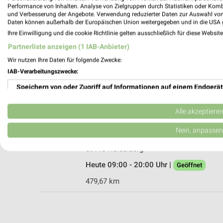
Performance von Inhalten. Analyse von Zielgruppen durch Statistiken oder Kom
und Verbesserung der Angebote. Verwendung reduzierter Daten zur Auswahl von
Daten können außerhalb der Europäischen Union weitergegeben und in die USA 
Ihre Einwilligung und die cookie Richtlinie gelten ausschließlich für diese Websit
Fressnapf Schwetzingen
Partnerliste anzeigen (1 IAB-Anbieter)
Südtangente 3
Wir nutzen Ihre Daten für folgende Zwecke:
68723 Schwetzingen
IAB-Verarbeitungszwecke:
Heute 09:00 - 20:00 Uhr |
Geöffnet
Speichern von oder Zugriff auf Informationen auf einem Endgerät
485,86 km • Angebote: 1 Prospekt
Verwendung reduzierter Daten zur Auswahl von Werbeanzeigen
Alle akzeptiere
Kölle Zoo Heidelberg
Erstellung von Profilen für personalisierte Werbung
Nein, anpassen
Eppelheimer Straße 40
Verwendung von Profilen zur Auswahl personalisierter Werbung
69115 Heidelberg
Heute 09:00 - 20:00 Uhr |
Geöffnet
Erstellung von Profilen zur Personalisierung von Inhalten
479,67 km
Verwendung von Profilen zur Auswahl personalisierter Inhalte
Messung der Werbeleistung