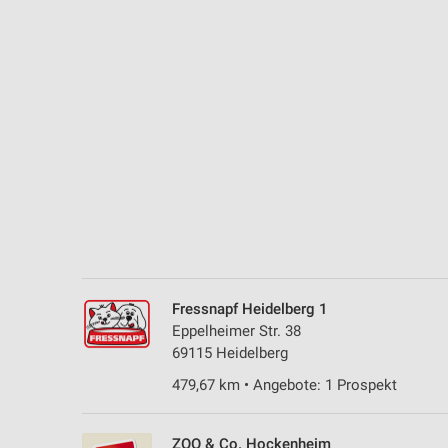
Messung der Performance von Inhalten
Analyse von Zielgruppen durch Statistiken oder Kombinationen 
Quellen
Entwicklung und Verbesserung der Angebote
Verwendung reduzierter Daten zur Auswahl von Inhalten
IAB-Besonderheiten:
Verwendung genauer Standortdaten
Geräte anhand von aktiv angeforderten Informationen identifizie
Nicht-IAB-Verarbeitungszwecke:
Fressnapf Heidelberg 1
Notwendig
Eppelheimer Str. 38
69115 Heidelberg
Performance
479,67 km • Angebote: 1 Prospekt
Funktional
ZOO & Co. Hockenheim
Werbung