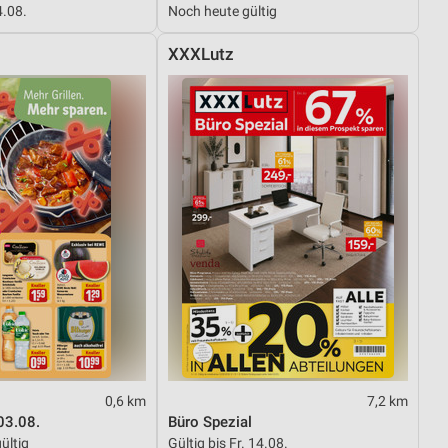
4.08.
Noch heute gültig
XXXLutz
von Daten aus verschiedenen
ren
0,6 km
7,2 km
03.08.
Büro Spezial
ültig
Gültig bis Fr. 14.08.