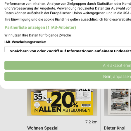
Angebote ab 10.08.
Angebote ab 
Performance von Inhalten. Analyse von Zielgruppen durch Statistiken oder Kom
Gültig ab Mo. 10.08.
Noch morgen g
und Verbesserung der Angebote. Verwendung reduzierter Daten zur Auswahl von
Daten können außerhalb der Europäischen Union weitergegeben und in die USA 
Ihre Einwilligung und die cookie Richtlinie gelten ausschließlich für diese Websit
XXXLutz
XXXLutz
Partnerliste anzeigen (1 IAB-Anbieter)
Wir nutzen Ihre Daten für folgende Zwecke:
IAB-Verarbeitungszwecke:
Speichern von oder Zugriff auf Informationen auf einem Endgerät
Verwendung reduzierter Daten zur Auswahl von Werbeanzeigen
Alle akzeptiere
Erstellung von Profilen für personalisierte Werbung
Nein, anpassen
Verwendung von Profilen zur Auswahl personalisierter Werbung
Erstellung von Profilen zur Personalisierung von Inhalten
Verwendung von Profilen zur Auswahl personalisierter Inhalte
7,2 km
Messung der Werbeleistung
Wohnen Spezial
Dieter Knoll