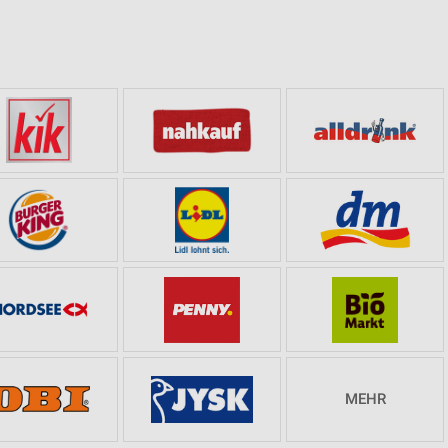
n
MEHR