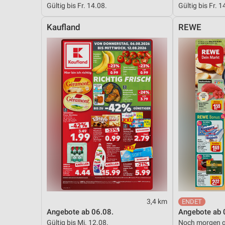
Gültig bis Fr. 14.08.
Gültig bis Fr. 1
Messung der Performance von Inhalten
Kaufland
REWE
Analyse von Zielgruppen durch Statistiken oder Kombinationen 
Quellen
Entwicklung und Verbesserung der Angebote
Verwendung reduzierter Daten zur Auswahl von Inhalten
IAB-Besonderheiten:
Verwendung genauer Standortdaten
Geräte anhand von aktiv angeforderten Informationen identifizie
Nicht-IAB-Verarbeitungszwecke:
Notwendig
Performance
3,4 km
Funktional
Angebote ab 06.08.
Angebote ab 
Gültig bis Mi. 12.08.
Noch morgen g
Werbung