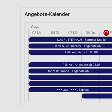
Angebote-Kalender
Aug.
03
Mo
04
Di
05
Mi
06
Do
07
F
DAS FUTTERHAUS - Sommer Knaller
SIEMES Schuhcenter - Angebote ab 01.08.
Lidl - Angebote ab 03.08.
PENNY - Angebote ab 03.08.
toom Baumarkt - Angebote ab 01.08.
XXXLutz - XXXL Express