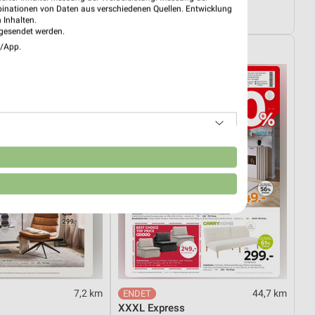
03.08.
Angebote ab 01.08.
binationen von Daten aus verschiedenen Quellen. Entwicklung
ültig
Noch heute gültig
 Inhalten.
gesendet werden.
e/App.
XXXLutz
n
7,2 km
44,7 km
XXXL Express