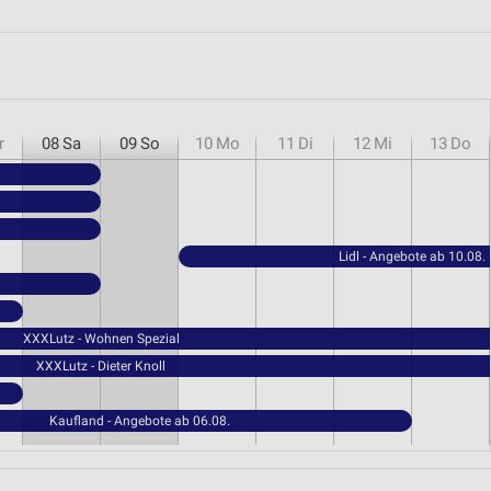
r
08
Sa
09
So
10
Mo
11
Di
12
Mi
13
Do
Lidl - Angebote ab 10.08.
XXXLutz - Wohnen Spezial
XXXLutz - Dieter Knoll
Kaufland - Angebote ab 06.08.