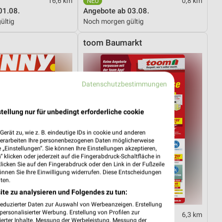
16,6 km
0,8 km
01.08.
Angebote ab 03.08.
ültig
Noch morgen gültig
toom Baumarkt
Datenschutzbestimmungen
tellung nur für unbedingt erforderliche cookie
erät zu, wie z. B. eindeutige IDs in cookie und anderen
verarbeiten Ihre personenbezogenen Daten möglicherweise
„Einstellungen“. Sie können Ihre Einstellungen akzeptieren,
 klicken oder jederzeit auf die Fingerabdruck-Schaltfläche in
klicken Sie auf den Fingerabdruck oder den Link in der Fußzeile
önnen Sie Ihre Einwilligung widerrufen. Diese Entscheidungen
ten.
ite zu analysieren und Folgendes zu tun:
reduzierter Daten zur Auswahl von Werbeanzeigen. Erstellung
ersonalisierter Werbung. Erstellung von Profilen zur
2 km
6,3 km
ierter Inhalte. Messung der Werbeleistung. Messung der