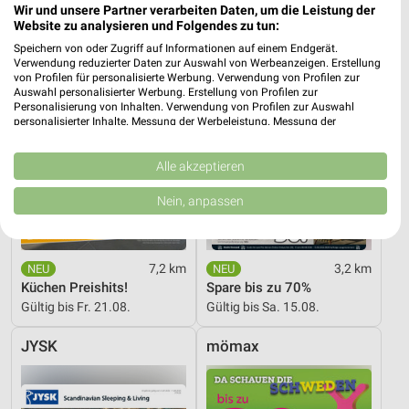
Wir und unsere Partner verarbeiten Daten, um die Leistung der
Website zu analysieren und Folgendes zu tun:
Speichern von oder Zugriff auf Informationen auf einem Endgerät.
Verwendung reduzierter Daten zur Auswahl von Werbeanzeigen. Erstellung
von Profilen für personalisierte Werbung. Verwendung von Profilen zur
Auswahl personalisierter Werbung. Erstellung von Profilen zur
Personalisierung von Inhalten. Verwendung von Profilen zur Auswahl
personalisierter Inhalte. Messung der Werbeleistung. Messung der
Performance von Inhalten. Analyse von Zielgruppen durch Statistiken oder
Kombinationen von Daten aus verschiedenen Quellen. Entwicklung und
Verbesserung der Angebote. Verwendung reduzierter Daten zur Auswahl
Alle akzeptieren
von Inhalten.
Daten können außerhalb der Europäischen Union weitergegeben und in die
Nein, anpassen
USA gesendet werden.
Ihre Einwilligung und die cookie Richtlinie gelten ausschließlich für diese
Website/App.
Partnerliste anzeigen (1 IAB-Anbieter)
7,2 km
3,2 km
Küchen Preishits!
Spare bis zu 70%
Wir nutzen Ihre Daten für folgende Zwecke:
Gültig bis Fr. 21.08.
Gültig bis Sa. 15.08.
IAB-Verarbeitungszwecke:
Speichern von oder Zugriff auf Informationen
JYSK
mömax
auf einem Endgerät
Verwendung reduzierter Daten zur Auswahl von