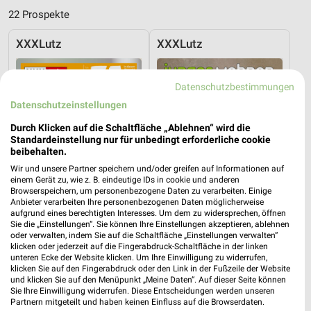
22 Prospekte
XXXLutz
XXXLutz
Datenschutzbestimmungen
Datenschutzeinstellungen
Durch Klicken auf die Schaltfläche „Ablehnen“ wird die
Standardeinstellung nur für unbedingt erforderliche cookie
beibehalten.
Wir und unsere Partner speichern und/oder greifen auf Informationen auf
einem Gerät zu, wie z. B. eindeutige IDs in cookie und anderen
Browserspeichern, um personenbezogene Daten zu verarbeiten. Einige
Anbieter verarbeiten Ihre personenbezogenen Daten möglicherweise
aufgrund eines berechtigten Interesses. Um dem zu widersprechen, öffnen
Sie die „Einstellungen“. Sie können Ihre Einstellungen akzeptieren, ablehnen
oder verwalten, indem Sie auf die Schaltfläche „Einstellungen verwalten“
klicken oder jederzeit auf die Fingerabdruck-Schaltfläche in der linken
7,2 km
7,2 km
unteren Ecke der Website klicken. Um Ihre Einwilligung zu widerrufen,
Wohnenpreishits
Junges Wohnen
klicken Sie auf den Fingerabdruck oder den Link in der Fußzeile der Website
Gültig bis Fr. 14.08.
Gültig bis Fr. 14.08.
und klicken Sie auf den Menüpunkt „Meine Daten“. Auf dieser Seite können
Sie Ihre Einwilligung widerrufen. Diese Entscheidungen werden unseren
Partnern mitgeteilt und haben keinen Einfluss auf die Browserdaten.
XXXLutz
JYSK