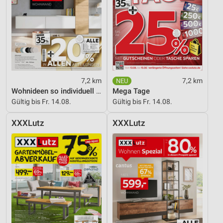
Verwendung reduzierter Daten zur Auswahl von
Inhalten
IAB-Besonderheiten:
Verwendung genauer Standortdaten
Geräte anhand von aktiv angeforderten
7,2 km
7,2 km
Informationen identifizieren
Wohnideen so individuell wie du!
Mega Tage
Nicht-IAB-Verarbeitungszwecke:
Gültig bis Fr. 14.08.
Gültig bis Fr. 14.08.
Notwendig
XXXLutz
XXXLutz
Performance
Funktional
Werbung