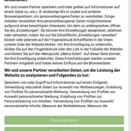
Wir und unsere Partner speichern und/oder greifen auf Informationen auf
481,52 km • Angebote: 2 Prospekte
einem Gerät zu, wie z. B. eindeutige IDs in cookie und anderen
Browserspeichern, um personenbezogene Daten zu verarbeiten. Einige
Anbieter verarbeiten Ihre personenbezogenen Daten möglicherweise
Takko Fashion Heidelberg
aufgrund eines berechtigten Interesses. Um dem zu widersprechen, öffnen
Sie die „Einstellungen“. Sie können Ihre Einstellungen akzeptieren, ablehnen
Eppelheimer Straße 78
oder verwalten, indem Sie auf die Schaltfläche „Einstellungen verwalten“
69123 Heidelberg
klicken oder jederzeit auf die Fingerabdruck-Schaltfläche in der linken
❯
unteren Ecke der Website klicken. Um Ihre Einwilligung zu widerrufen,
Heute 09:00 - 20:00 Uhr |
Geöffnet
klicken Sie auf den Fingerabdruck oder den Link in der Fußzeile der Website
und klicken Sie auf den Menüpunkt „Meine Daten“. Auf dieser Seite können
480,55 km
Sie Ihre Einwilligung widerrufen. Diese Entscheidungen werden unseren
Partnern mitgeteilt und haben keinen Einfluss auf die Browserdaten.
Wir und unsere Partner verarbeiten Daten, um die Leistung der
KiK Schwetzingen Süd
Website zu analysieren und Folgendes zu tun:
Südtangente 1-3
Speichern von oder Zugriff auf Informationen auf einem Endgerät.
68723 Schwetzingen Süd
Verwendung reduzierter Daten zur Auswahl von Werbeanzeigen. Erstellung
❯
von Profilen für personalisierte Werbung. Verwendung von Profilen zur
Heute 09:00 - 19:00 Uhr |
Auswahl personalisierter Werbung. Erstellung von Profilen zur
Geöffnet
Personalisierung von Inhalten. Verwendung von Profilen zur Auswahl
personalisierter Inhalte. Messung der Werbeleistung. Messung der
485,83 km • Angebote: 1 Prospekt
Performance von Inhalten. Analyse von Zielgruppen durch Statistiken oder
Kombinationen von Daten aus verschiedenen Quellen. Entwicklung und
Verbesserung der Angebote. Verwendung reduzierter Daten zur Auswahl
Alle akzeptieren
Ernsting's family Schwetzingen
von Inhalten.
Daten können außerhalb der Europäischen Union weitergegeben und in die
Carl-Theodor-Straße 7