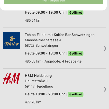
Nein, anpassen
USA gesendet werden.
68723 Schwetzingen
❯
Ihre Einwilligung und die cookie Richtlinie gelten ausschließlich für diese
Website/App.
Heute 09:00 - 19:00 Uhr |
Geöffnet
Partnerliste anzeigen (1 IAB-Anbieter)
485,64 km
Wir nutzen Ihre Daten für folgende Zwecke:
IAB-Verarbeitungszwecke:
Tchibo Filiale mit Kaffee Bar Schwetzingen
Speichern von oder Zugriff auf Informationen
Mannheimer Strasse 4
auf einem Endgerät
68723 Schwetzingen
❯
Verwendung reduzierter Daten zur Auswahl von
Heute 09:00 - 18:30 Uhr |
Geöffnet
Werbeanzeigen
485,58 km • Angebote: 4 Prospekte
Erstellung von Profilen für personalisierte
Werbung
H&M Heidelberg
Verwendung von Profilen zur Auswahl
Hauptstraße 1
personalisierter Werbung
69117 Heidelberg
❯
Heute 10:00 - 20:00 Uhr |
Erstellung von Profilen zur Personalisierung
Geöffnet
von Inhalten
477,78 km
Verwendung von Profilen zur Auswahl