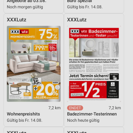
Angebote ab 03.08.
Büro Spezial
Inhalten
Noch morgen gültig
Gültig bis Fr. 14.08.
IAB-Besonderheiten:
XXXLutz
XXXLutz
Verwendung genauer Standortdaten
Geräte anhand von aktiv angeforderten
Informationen identifizieren
Nicht-IAB-Verarbeitungszwecke:
Notwendig
Performance
Funktional
Werbung
7,2 km
7,2 km
Wohnenpreishits
Badezimmer-Testerinnen
Gültig bis Fr. 14.08.
Noch heute gültig