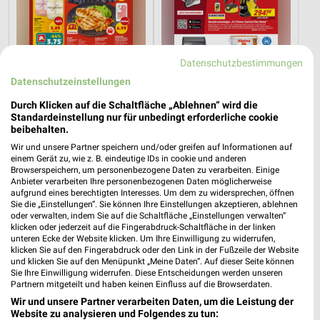
Datenschutzbestimmungen
Datenschutzeinstellungen
Durch Klicken auf die Schaltfläche „Ablehnen“ wird die
Standardeinstellung nur für unbedingt erforderliche cookie
2 km
6,3 km
beibehalten.
Angebote ab 03.08.
Angebote ab 01.08.
Wir und unsere Partner speichern und/oder greifen auf Informationen auf
Noch morgen gültig
Noch heute gültig
einem Gerät zu, wie z. B. eindeutige IDs in cookie und anderen
Browserspeichern, um personenbezogene Daten zu verarbeiten. Einige
Anbieter verarbeiten Ihre personenbezogenen Daten möglicherweise
XXXLutz
XXXLutz
aufgrund eines berechtigten Interesses. Um dem zu widersprechen, öffnen
Sie die „Einstellungen“. Sie können Ihre Einstellungen akzeptieren, ablehnen
oder verwalten, indem Sie auf die Schaltfläche „Einstellungen verwalten“
klicken oder jederzeit auf die Fingerabdruck-Schaltfläche in der linken
unteren Ecke der Website klicken. Um Ihre Einwilligung zu widerrufen,
klicken Sie auf den Fingerabdruck oder den Link in der Fußzeile der Website
und klicken Sie auf den Menüpunkt „Meine Daten“. Auf dieser Seite können
Sie Ihre Einwilligung widerrufen. Diese Entscheidungen werden unseren
Partnern mitgeteilt und haben keinen Einfluss auf die Browserdaten.
Wir und unsere Partner verarbeiten Daten, um die Leistung der
Website zu analysieren und Folgendes zu tun: