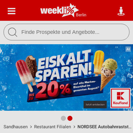
Berlin
Sandhausen
Restaurant Filialen
NORDSEE Autobahnraststätte Hardtwald West Sandhausen / Fahrtrichtung Sued / km 582.0 582 0 - Öffnungszeiten & Adresse