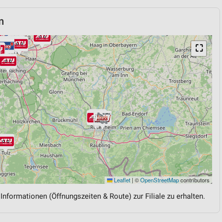
m
⛶
Leaflet
|
©
OpenStreetMap
contributors
 Informationen (Öffnungszeiten & Route) zur Filiale zu erhalten.