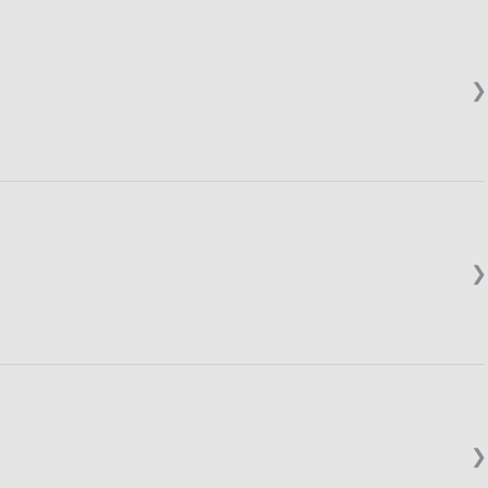
❯
❯
❯