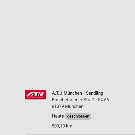
Messung der Performance von Inhalten
Analyse von Zielgruppen durch Statistiken oder Kombinationen 
Quellen
Entwicklung und Verbesserung der Angebote
Verwendung reduzierter Daten zur Auswahl von Inhalten
IAB-Besonderheiten:
Verwendung genauer Standortdaten
Geräte anhand von aktiv angeforderten Informationen identifizie
Nicht-IAB-Verarbeitungszwecke:
A.T.U München - Sendling
Notwendig
Boschetsrieder Straße 54-56
81379 München
Performance
Heute
geschlossen
Funktional
509,10 km
Werbung