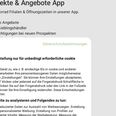
pekte & Angebote App
rad Filialen & Öffnungszeiten in unserer App.
e Angebote
ieblingshändler
htigungen bei neuen Prospekten
 Einkauf stressfrei planen
Datenschutzbestimmungen
 App jetzt laden oder QR-Code scannen.
tellung nur für unbedingt erforderliche cookie
erät zu, wie z. B. eindeutige IDs in cookie und anderen
verarbeiten Ihre personenbezogenen Daten möglicherweise
„Einstellungen“. Sie können Ihre Einstellungen akzeptieren,
 klicken oder jederzeit auf die Fingerabdruck-Schaltfläche in
klicken Sie auf den Fingerabdruck oder den Link in der Fußzeile
önnen Sie Ihre Einwilligung widerrufen. Diese Entscheidungen
ten.
ite zu analysieren und Folgendes zu tun:
reduzierter Daten zur Auswahl von Werbeanzeigen. Erstellung
ersonalisierter Werbung. Erstellung von Profilen zur
ierter Inhalte. Messung der Werbeleistung. Messung der