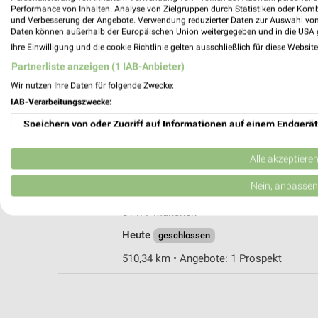
Performance von Inhalten. Analyse von Zielgruppen durch Statistiken oder Kom
und Verbesserung der Angebote. Verwendung reduzierter Daten zur Auswahl von
Daten können außerhalb der Europäischen Union weitergegeben und in die USA 
Ihre Einwilligung und die cookie Richtlinie gelten ausschließlich für diese Websit
A.T.U Rosenheim - Kolbermoor
Partnerliste anzeigen (1 IAB-Anbieter)
Georg-Aicher-Straße 20
Wir nutzen Ihre Daten für folgende Zwecke:
83026 Rosenheim
IAB-Verarbeitungszwecke:
Heute
geschlossen
Speichern von oder Zugriff auf Informationen auf einem Endgerät
527,85 km
Verwendung reduzierter Daten zur Auswahl von Werbeanzeigen
Alle akzeptiere
Premio Reifen + Autoservice München
Erstellung von Profilen für personalisierte Werbung
Nein, anpassen
Meglingerstraße 15
Verwendung von Profilen zur Auswahl personalisierter Werbung
81477 München
Heute
geschlossen
Erstellung von Profilen zur Personalisierung von Inhalten
510,34 km • Angebote: 1 Prospekt
Verwendung von Profilen zur Auswahl personalisierter Inhalte
Messung der Werbeleistung