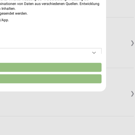
binationen von Daten aus verschiedenen Quellen. Entwicklung
 Inhalten.
gesendet werden.
e/App.
❯
n
❯