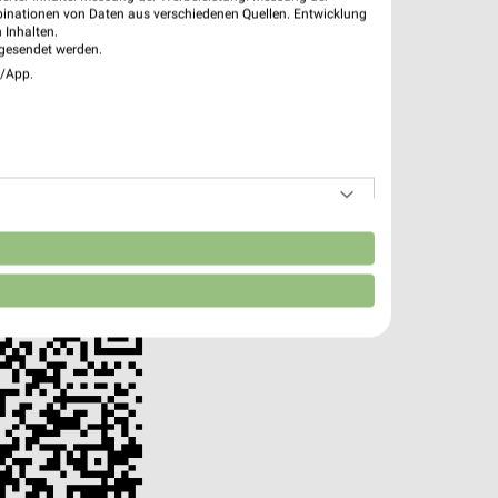
binationen von Daten aus verschiedenen Quellen. Entwicklung
 Inhalten.
gesendet werden.
pekte & Angebote App
e/App.
 mit der kostenlosen weekli App für iOS & Android.
e Angebote
ieblingshändler
htigungen bei neuen Prospekten
 Einkauf stressfrei planen
n
 App jetzt laden oder QR-Code scannen.