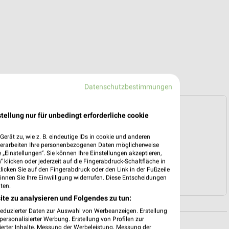
Datenschutzbestimmungen
e Prospekte vorhanden.
tellung nur für unbedingt erforderliche cookie
erät zu, wie z. B. eindeutige IDs in cookie und anderen
HÄNDLER-WEBSEITE
verarbeiten Ihre personenbezogenen Daten möglicherweise
„Einstellungen“. Sie können Ihre Einstellungen akzeptieren,
 klicken oder jederzeit auf die Fingerabdruck-Schaltfläche in
klicken Sie auf den Fingerabdruck oder den Link in der Fußzeile
TO & MOTORRAD ANGEBOTE
önnen Sie Ihre Einwilligung widerrufen. Diese Entscheidungen
ten.
ite zu analysieren und Folgendes zu tun:
reduzierter Daten zur Auswahl von Werbeanzeigen. Erstellung
ersonalisierter Werbung. Erstellung von Profilen zur
ierter Inhalte. Messung der Werbeleistung. Messung der