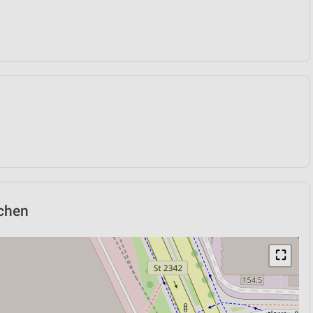
nchen
⛶