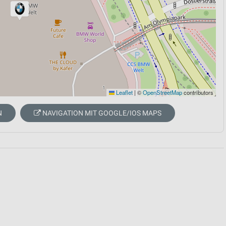
Leaflet
|
©
OpenStreetMap
contributors
N
NAVIGATION MIT GOOGLE/IOS MAPS