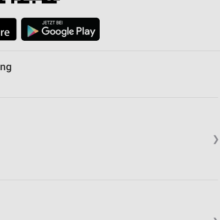
von Daten aus verschiedenen
ung
ren
❯