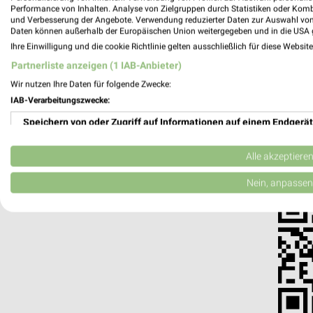
Performance von Inhalten. Analyse von Zielgruppen durch Statistiken oder Kom
und Verbesserung der Angebote. Verwendung reduzierter Daten zur Auswahl von
Daten können außerhalb der Europäischen Union weitergegeben und in die USA 
weekli - Pros
Ihre Einwilligung und die cookie Richtlinie gelten ausschließlich für diese Websit
Alle BMW Angebote immer griffbereit –
Partnerliste anzeigen (1 IAB-Anbieter)
Wir nutzen Ihre Daten für folgende Zwecke:
✔
Standortgenau
IAB-Verarbeitungszwecke:
✔
Folge deinem L
✔
Push-Benachric
Speichern von oder Zugriff auf Informationen auf einem Endgerät
✔
Einkaufsliste -
Verwendung reduzierter Daten zur Auswahl von Werbeanzeigen
Alle akzeptiere
Nutze weekli auch mobil –
Erstellung von Profilen für personalisierte Werbung
Nein, anpassen
Verwendung von Profilen zur Auswahl personalisierter Werbung
Erstellung von Profilen zur Personalisierung von Inhalten
Verwendung von Profilen zur Auswahl personalisierter Inhalte
Messung der Werbeleistung