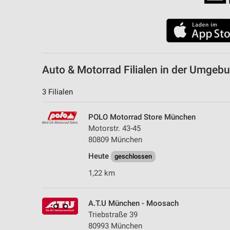
Messung der Performance von Inhalten
Analyse von Zielgruppen durch Statistiken oder Kombinationen 
Quellen
Entwicklung und Verbesserung der Angebote
Auto & Motorrad Filialen in der Umgeb
Verwendung reduzierter Daten zur Auswahl von Inhalten
3 Filialen
IAB-Besonderheiten:
Verwendung genauer Standortdaten
POLO Motorrad Store München
Motorstr. 43-45
Geräte anhand von aktiv angeforderten Informationen identifizie
80809 München
Nicht-IAB-Verarbeitungszwecke:
Heute
geschlossen
Notwendig
1,22 km
Performance
A.T.U München - Moosach
Funktional
Triebstraße 39
80993 München
Werbung