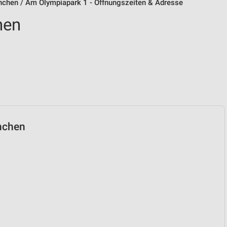
hen / Am Olympiapark 1 - Öffnungszeiten & Adresse
hen
ünchen