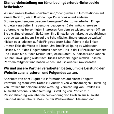
Heute 09:00 - 20:00 Uhr |
Geöffnet
Standardeinstellung nur für unbedingt erforderliche cookie
beibehalten.
510,11 km
Wir und unsere Partner speichern und/oder greifen auf Informationen auf
einem Gerät zu, wie z. B. eindeutige IDs in cookie und anderen
Browserspeichern, um personenbezogene Daten zu verarbeiten. Einige
Ernsting's family Rosenheim
Anbieter verarbeiten Ihre personenbezogenen Daten möglicherweise
aufgrund eines berechtigten Interesses. Um dem zu widersprechen, öffnen
Äussere Münchener Straße 100
Sie die „Einstellungen“. Sie können Ihre Einstellungen akzeptieren, ablehnen
83026 Rosenheim
❯
oder verwalten, indem Sie auf die Schaltfläche „Einstellungen verwalten“
klicken oder jederzeit auf die Fingerabdruck-Schaltfläche in der linken
Heute 09:00 - 20:00 Uhr |
Geöffnet
unteren Ecke der Website klicken. Um Ihre Einwilligung zu widerrufen,
klicken Sie auf den Fingerabdruck oder den Link in der Fußzeile der Website
527,83 km
und klicken Sie auf den Menüpunkt „Meine Daten“. Auf dieser Seite können
Sie Ihre Einwilligung widerrufen. Diese Entscheidungen werden unseren
Partnern mitgeteilt und haben keinen Einfluss auf die Browserdaten.
Ernsting's family München
Wir und unsere Partner verarbeiten Daten, um die Leistung der
Website zu analysieren und Folgendes zu tun:
Schwanseestraße 5
81539 München
Speichern von oder Zugriff auf Informationen auf einem Endgerät.
❯
Verwendung reduzierter Daten zur Auswahl von Werbeanzeigen. Erstellung
Heute 09:00 - 19:00 Uhr |
Geöffnet
von Profilen für personalisierte Werbung. Verwendung von Profilen zur
Auswahl personalisierter Werbung. Erstellung von Profilen zur
506,93 km
Personalisierung von Inhalten. Verwendung von Profilen zur Auswahl
personalisierter Inhalte. Messung der Werbeleistung. Messung der
Performance von Inhalten. Analyse von Zielgruppen durch Statistiken oder
Kombinationen von Daten aus verschiedenen Quellen. Entwicklung und
Woolworth München
Verbesserung der Angebote. Verwendung reduzierter Daten zur Auswahl
Alle akzeptieren