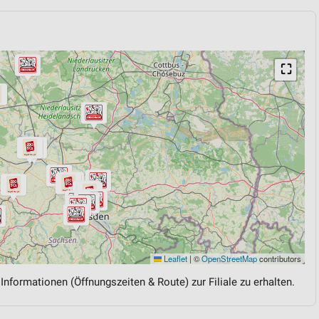
⛶
Leaflet
|
©
OpenStreetMap
contributors
 Informationen (Öffnungszeiten & Route) zur Filiale zu erhalten.