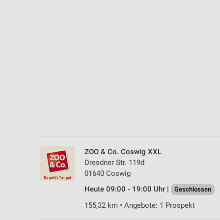
Messung der Performance von Inhalten
Analyse von Zielgruppen durch Statistiken oder Kombinationen 
Quellen
Entwicklung und Verbesserung der Angebote
Verwendung reduzierter Daten zur Auswahl von Inhalten
IAB-Besonderheiten:
Verwendung genauer Standortdaten
Geräte anhand von aktiv angeforderten Informationen identifizie
Nicht-IAB-Verarbeitungszwecke:
ZOO & Co. Coswig XXL
Notwendig
Dresdner Str. 119d
01640 Coswig
Performance
Heute 09:00 - 19:00 Uhr |
Geschlossen
Funktional
155,32 km • Angebote: 1 Prospekt
Werbung