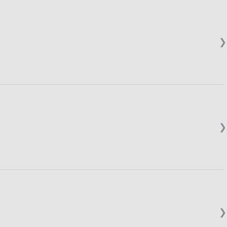
❯
❯
❯