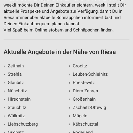
weekli möchte Dir Deinen Einkauf erleichtern. weekli stellt Dir
aktuelle Prospekte und Angebote zur Verfügung, damit Du in
Riesa immer über aktuelle Schnäppchen informiert bist und
Deinen Einkauf bequem planen kannst.
Viel Spaß beim Online stöbern und Schnäppchen finden.
Aktuelle Angebote in der Nähe von Riesa
›
Zeithain
›
Gröditz
›
Strehla
›
Leuben-Schleinitz
›
Glaubitz
›
Priestewitz
›
Nünchritz
›
Diera-Zehren
›
Hirschstein
›
Großenhain
›
Stauchitz
›
Zschaitz-Ottewig
›
Wülknitz
›
Mügeln
›
Liebschützberg
›
Käbschütztal
›
Oschatz
›
Röderland