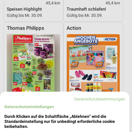
45,4 km
45,4 km
Speisen Highlight
Traumhaft schlafen!
Gültig bis Mi. 30.09.
Gültig bis Mi. 30.09.
Thomas Philipps
Action
Datenschutzbestimmungen
Datenschutzeinstellungen
5,8 km
21,5 km
Durch Klicken auf die Schaltfläche „Ablehnen“ wird die
Standardeinstellung nur für unbedingt erforderliche cookie
Angebote ab 03.08.
Angebote ab 05.08.
beibehalten.
Gültig bis Sa. 08.08.
Gültig bis Di. 11.08.