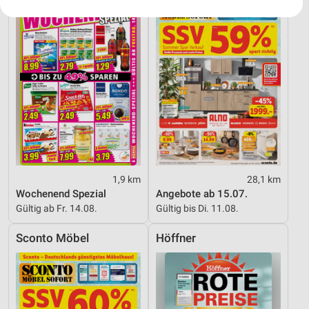
Ihre Einwilligung und die cookie Richtlinie gelten ausschließlich für diese
Website/App.
Partnerliste anzeigen (1 IAB-Anbieter)
Wir nutzen Ihre Daten für folgende Zwecke:
IAB-Verarbeitungszwecke:
Speichern von oder Zugriff auf Informationen
auf einem Endgerät
Verwendung reduzierter Daten zur Auswahl von
Werbeanzeigen
Erstellung von Profilen für personalisierte
1,9 km
28,1 km
Werbung
Wochenend Spezial
Angebote ab 15.07.
Gültig ab Fr. 14.08.
Gültig bis Di. 11.08.
Verwendung von Profilen zur Auswahl
personalisierter Werbung
Sconto Möbel
Höffner
Erstellung von Profilen zur Personalisierung
von Inhalten
Verwendung von Profilen zur Auswahl
personalisierter Inhalte