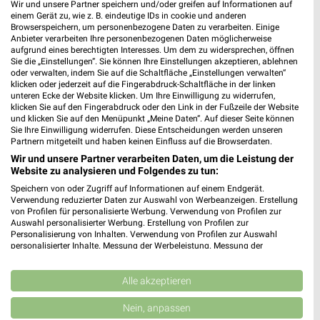
Wir und unsere Partner speichern und/oder greifen auf Informationen auf
einem Gerät zu, wie z. B. eindeutige IDs in cookie und anderen
Möbel Boss
NORMA
Browserspeichern, um personenbezogene Daten zu verarbeiten. Einige
Anbieter verarbeiten Ihre personenbezogenen Daten möglicherweise
aufgrund eines berechtigten Interesses. Um dem zu widersprechen, öffnen
Sie die „Einstellungen“. Sie können Ihre Einstellungen akzeptieren, ablehnen
oder verwalten, indem Sie auf die Schaltfläche „Einstellungen verwalten“
klicken oder jederzeit auf die Fingerabdruck-Schaltfläche in der linken
unteren Ecke der Website klicken. Um Ihre Einwilligung zu widerrufen,
klicken Sie auf den Fingerabdruck oder den Link in der Fußzeile der Website
und klicken Sie auf den Menüpunkt „Meine Daten“. Auf dieser Seite können
Sie Ihre Einwilligung widerrufen. Diese Entscheidungen werden unseren
Partnern mitgeteilt und haben keinen Einfluss auf die Browserdaten.
Wir und unsere Partner verarbeiten Daten, um die Leistung der
Website zu analysieren und Folgendes zu tun:
Speichern von oder Zugriff auf Informationen auf einem Endgerät.
Verwendung reduzierter Daten zur Auswahl von Werbeanzeigen. Erstellung
von Profilen für personalisierte Werbung. Verwendung von Profilen zur
Auswahl personalisierter Werbung. Erstellung von Profilen zur
4,9 km
1,9 km
Personalisierung von Inhalten. Verwendung von Profilen zur Auswahl
personalisierter Inhalte. Messung der Werbeleistung. Messung der
Angebote ab 03.08.
Wochenend Spezial
Performance von Inhalten. Analyse von Zielgruppen durch Statistiken oder
Gültig bis Sa. 08.08.
Gültig ab Fr. 07.08.
Kombinationen von Daten aus verschiedenen Quellen. Entwicklung und
Verbesserung der Angebote. Verwendung reduzierter Daten zur Auswahl
Alle akzeptieren
von Inhalten.
NORMA
Sconto Möbel
Daten können außerhalb der Europäischen Union weitergegeben und in die
Nein, anpassen
USA gesendet werden.