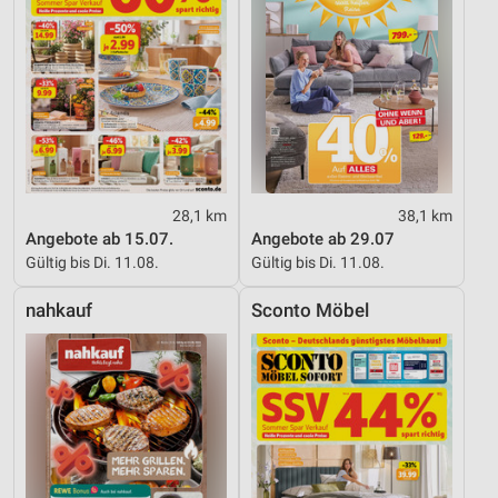
Messung der Werbeleistung
Messung der Performance von Inhalten
Analyse von Zielgruppen durch Statistiken oder
Kombinationen von Daten aus verschiedenen
Quellen
Entwicklung und Verbesserung der Angebote
28,1 km
38,1 km
Angebote ab 15.07.
Angebote ab 29.07
Verwendung reduzierter Daten zur Auswahl von
Gültig bis Di. 11.08.
Gültig bis Di. 11.08.
Inhalten
nahkauf
Sconto Möbel
IAB-Besonderheiten:
Verwendung genauer Standortdaten
Geräte anhand von aktiv angeforderten
Informationen identifizieren
Nicht-IAB-Verarbeitungszwecke:
Notwendig