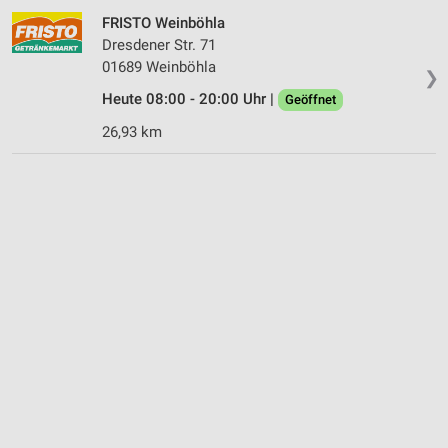
FRISTO Weinböhla
Verwendung reduzierter Daten zur Auswahl von
Dresdener Str. 71
Werbeanzeigen
01689 Weinböhla
❯
Erstellung von Profilen für personalisierte
Heute 08:00 - 20:00 Uhr |
Geöffnet
Werbung
26,93 km
Verwendung von Profilen zur Auswahl
personalisierter Werbung
Erstellung von Profilen zur Personalisierung
von Inhalten
Verwendung von Profilen zur Auswahl
personalisierter Inhalte
Messung der Werbeleistung
Messung der Performance von Inhalten
Analyse von Zielgruppen durch Statistiken oder
Kombinationen von Daten aus verschiedenen
Quellen