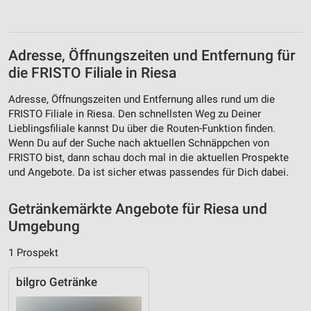
Entwicklung und Verbesserung der Angebote
Verwendung reduzierter Daten zur Auswahl von
Adresse, Öffnungszeiten und Entfernung für
Inhalten
die FRISTO Filiale in Riesa
IAB-Besonderheiten:
Adresse, Öffnungszeiten und Entfernung alles rund um die
Verwendung genauer Standortdaten
FRISTO Filiale in Riesa. Den schnellsten Weg zu Deiner
Lieblingsfiliale kannst Du über die Routen-Funktion finden.
Geräte anhand von aktiv angeforderten
Wenn Du auf der Suche nach aktuellen Schnäppchen von
Informationen identifizieren
FRISTO bist, dann schau doch mal in die aktuellen Prospekte
und Angebote. Da ist sicher etwas passendes für Dich dabei.
Nicht-IAB-Verarbeitungszwecke:
Notwendig
Getränkemärkte Angebote für Riesa und
Performance
Umgebung
Funktional
1 Prospekt
Werbung
bilgro Getränke