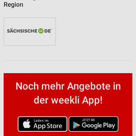
Region
Noch mehr Angebote in
der weekli App!