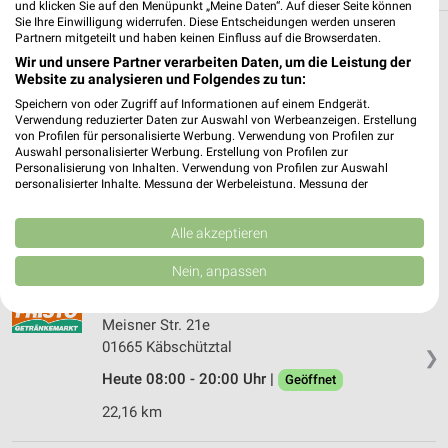
und klicken Sie auf den Menüpunkt „Meine Daten“. Auf dieser Seite können
Sie Ihre Einwilligung widerrufen. Diese Entscheidungen werden unseren
Partnern mitgeteilt und haben keinen Einfluss auf die Browserdaten.
Filialen in der Umgebung
Wir und unsere Partner verarbeiten Daten, um die Leistung der
Website zu analysieren und Folgendes zu tun:
3 Filialen
Speichern von oder Zugriff auf Informationen auf einem Endgerät.
Verwendung reduzierter Daten zur Auswahl von Werbeanzeigen. Erstellung
FRISTO Meißen
von Profilen für personalisierte Werbung. Verwendung von Profilen zur
Auswahl personalisierter Werbung. Erstellung von Profilen zur
Großenhainer Str. 16
Personalisierung von Inhalten. Verwendung von Profilen zur Auswahl
01662 Meißen
personalisierter Inhalte. Messung der Werbeleistung. Messung der
❯
Performance von Inhalten. Analyse von Zielgruppen durch Statistiken oder
Heute 08:00 - 20:00 Uhr |
Geöffnet
Kombinationen von Daten aus verschiedenen Quellen. Entwicklung und
Verbesserung der Angebote. Verwendung reduzierter Daten zur Auswahl
Alle akzeptieren
21,74 km
von Inhalten.
Daten können außerhalb der Europäischen Union weitergegeben und in die
Nein, anpassen
USA gesendet werden.
FRISTO Käbschütztal
Ihre Einwilligung und die cookie Richtlinie gelten ausschließlich für diese
Website/App.
Meisner Str. 21e
Partnerliste anzeigen (1 IAB-Anbieter)
01665 Käbschütztal
❯
Wir nutzen Ihre Daten für folgende Zwecke:
Heute 08:00 - 20:00 Uhr |
Geöffnet
IAB-Verarbeitungszwecke:
22,16 km
Speichern von oder Zugriff auf Informationen
auf einem Endgerät