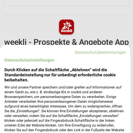
weekli - Prospekte & Angebote App
Datenschutzbestimmungen
Alle FRISTO Angebote immer griffbereit – mit der kostenlosen
weekli App für iOS & Android.
Datenschutzeinstellungen
Durch Klicken auf die Schaltfläche „Ablehnen“ wird die
✔
Standortgenaue Angebote
Standardeinstellung nur für unbedingt erforderliche cookie
✔
Folge deinem Lieblingshändler
beibehalten.
✔
Push-Benachrichtigungen bei neuen Prospekten
Wir und unsere Partner speichern und/oder greifen auf Informationen auf
✔
Einkaufsliste - Einkauf stressfrei planen
einem Gerät zu, wie z. B. eindeutige IDs in cookie und anderen
Browserspeichern, um personenbezogene Daten zu verarbeiten. Einige
Anbieter verarbeiten Ihre personenbezogenen Daten möglicherweise
JETZT LADEN UND SPAREN!
aufgrund eines berechtigten Interesses. Um dem zu widersprechen, öffnen
Sie die „Einstellungen“. Sie können Ihre Einstellungen akzeptieren, ablehnen
oder verwalten, indem Sie auf die Schaltfläche „Einstellungen verwalten“
klicken oder jederzeit auf die Fingerabdruck-Schaltfläche in der linken
unteren Ecke der Website klicken. Um Ihre Einwilligung zu widerrufen,
klicken Sie auf den Fingerabdruck oder den Link in der Fußzeile der Website