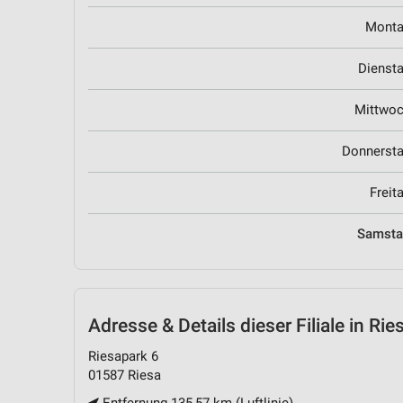
Mont
Dienst
Mittwo
Donnerst
Freit
Samst
Adresse & Details
dieser Filiale in Rie
Riesapark 6
01587 Riesa