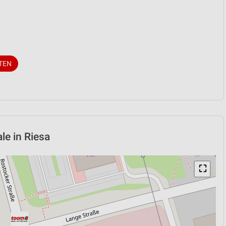
TEN
le in Riesa
⛶