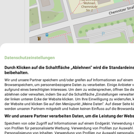
Datenschutzeinstellungen
ÖPNV ANZEIGEN
LADESÄULEN ANZEIGE
Durch Klicken auf die Schaltfläche „Ablehnen“ wird die Standardeins
beibehalten.
Wir und unsere Partner speichern und/oder greifen auf Informationen auf einem G
Aktuelle Angebote in dieser Filiale
Browserspeichern, um personenbezogene Daten zu verarbeiten. Einige Anbieter 
Anzahl Prospekte: 1
aufgrund eines berechtigten Interesses. Um dem zu widersprechen, öffnen Sie die 
ablehnen oder verwalten, indem Sie auf die Schaltfläche „Einstellungen verwalten“
Letztes Prospektupdate: vor 14 Stunden
der linken unteren Ecke der Website klicken. Um Ihre Einwilligung zu widerrufen, 
der Website und klicken Sie auf den Menüpunkt „Meine Daten“. Auf dieser Seite k
werden unseren Partnern mitgeteilt und haben keinen Einfluss auf die Browserda
toom Ba
Wir und unsere Partner verarbeiten Daten, um die Leistung der Webs
Gültig von
Speichern von oder Zugriff auf Informationen auf einem Endgerät. Verwendung 
von Profilen für personalisierte Werbung. Verwendung von Profilen zur Auswahl p
📅
Kalende
Personalisierung von Inhalten. Verwendung von Profilen zur Auswahl personalis