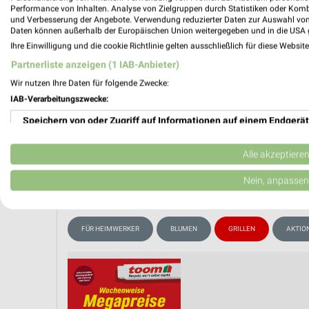
Performance von Inhalten. Analyse von Zielgruppen durch Statistiken oder Kom
und Verbesserung der Angebote. Verwendung reduzierter Daten zur Auswahl von
Daten können außerhalb der Europäischen Union weitergegeben und in die USA 
Ihre Einwilligung und die cookie Richtlinie gelten ausschließlich für diese Websit
PROSP
❯
Partnerliste anzeigen (1 IAB-Anbieter)
Wir nutzen Ihre Daten für folgende Zwecke:
IAB-Verarbeitungszwecke:
Speichern von oder Zugriff auf Informationen auf einem Endgerät
Verwendung reduzierter Daten zur Auswahl von Werbeanzeigen
Alle akzeptiere
Erstellung von Profilen für personalisierte Werbung
Nein, anpassen
Verwendung von Profilen zur Auswahl personalisierter Werbung
FÜR HEIMWERKER
BLUMEN
GRILLEN
AKTIO
Erstellung von Profilen zur Personalisierung von Inhalten
Verwendung von Profilen zur Auswahl personalisierter Inhalte
Messung der Werbeleistung