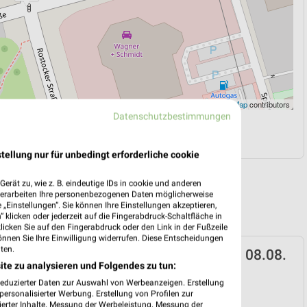
Leaflet
|
©
OpenStreetMap
contributors
Datenschutzbestimmungen
N
NAVIGATION MIT GOOGLE/IOS MAPS
tellung nur für unbedingt erforderliche cookie
erät zu, wie z. B. eindeutige IDs in cookie und anderen
verarbeiten Ihre personenbezogenen Daten möglicherweise
„Einstellungen“. Sie können Ihre Einstellungen akzeptieren,
 klicken oder jederzeit auf die Fingerabdruck-Schaltfläche in
klicken Sie auf den Fingerabdruck oder den Link in der Fußzeile
önnen Sie Ihre Einwilligung widerrufen. Diese Entscheidungen
ten.
umarkt Prospekt für Riesa ab Sa. den 08.08.
ite zu analysieren und Folgendes zu tun:
 08. Aug. bis 14. Aug.
reduzierter Daten zur Auswahl von Werbeanzeigen. Erstellung
ersonalisierter Werbung. Erstellung von Profilen zur
reintrag erstellen
ierter Inhalte. Messung der Werbeleistung. Messung der