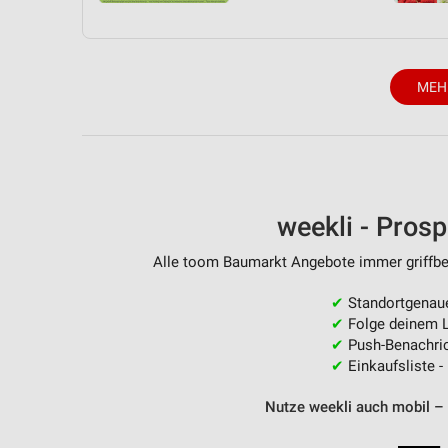
MEH
weekli - Pros
Alle toom Baumarkt Angebote immer griffber
✔
Standortgenau
✔
Folge deinem L
✔
Push-Benachric
✔
Einkaufsliste -
Nutze weekli auch mobil –