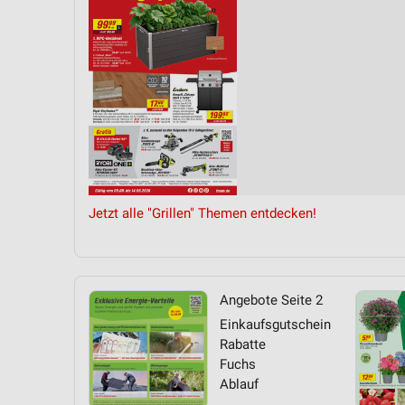
Messung der Performance von Inhalten
Analyse von Zielgruppen durch Statistiken oder Kombinationen 
Quellen
Entwicklung und Verbesserung der Angebote
Verwendung reduzierter Daten zur Auswahl von Inhalten
IAB-Besonderheiten:
Verwendung genauer Standortdaten
Jetzt alle "Grillen" Themen entdecken!
Geräte anhand von aktiv angeforderten Informationen identifizie
Nicht-IAB-Verarbeitungszwecke:
Notwendig
Angebote Seite 2
Einkaufsgutschein
Performance
Rabatte
Fuchs
Funktional
Ablauf
Werbung