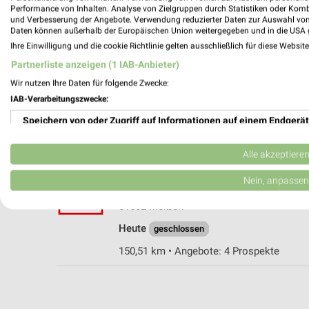
Performance von Inhalten. Analyse von Zielgruppen durch Statistiken oder Kom
und Verbesserung der Angebote. Verwendung reduzierter Daten zur Auswahl von
Daten können außerhalb der Europäischen Union weitergegeben und in die USA 
Ihre Einwilligung und die cookie Richtlinie gelten ausschließlich für diese Websit
Kaufland Meißen
Partnerliste anzeigen (1 IAB-Anbieter)
Schützestraße 1
Wir nutzen Ihre Daten für folgende Zwecke:
01662 Meißen
IAB-Verarbeitungszwecke:
Heute
geschlossen
Speichern von oder Zugriff auf Informationen auf einem Endgerät
152,38 km • Angebote: 4 Prospekte
Verwendung reduzierter Daten zur Auswahl von Werbeanzeigen
Alle akzeptiere
Kaufland Meißen
Erstellung von Profilen für personalisierte Werbung
Nein, anpassen
Niederauer Straße 43
Verwendung von Profilen zur Auswahl personalisierter Werbung
01662 Meißen
Heute
geschlossen
Erstellung von Profilen zur Personalisierung von Inhalten
150,51 km • Angebote: 4 Prospekte
Verwendung von Profilen zur Auswahl personalisierter Inhalte
Messung der Werbeleistung