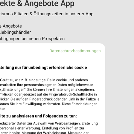
pekte & Angebote App
ismus Filialen & Öffnungszeiten in unserer App.
e Angebote
ieblingshändler
htigungen bei neuen Prospekten
 Einkauf stressfrei planen
Datenschutzbestimmungen
 App jetzt laden oder QR-Code scannen.
tellung nur für unbedingt erforderliche cookie
erät zu, wie z. B. eindeutige IDs in cookie und anderen
verarbeiten Ihre personenbezogenen Daten möglicherweise
„Einstellungen“. Sie können Ihre Einstellungen akzeptieren,
 klicken oder jederzeit auf die Fingerabdruck-Schaltfläche in
klicken Sie auf den Fingerabdruck oder den Link in der Fußzeile
önnen Sie Ihre Einwilligung widerrufen. Diese Entscheidungen
ten.
ite zu analysieren und Folgendes zu tun:
reduzierter Daten zur Auswahl von Werbeanzeigen. Erstellung
ersonalisierter Werbung. Erstellung von Profilen zur
ierter Inhalte. Messung der Werbeleistung. Messung der