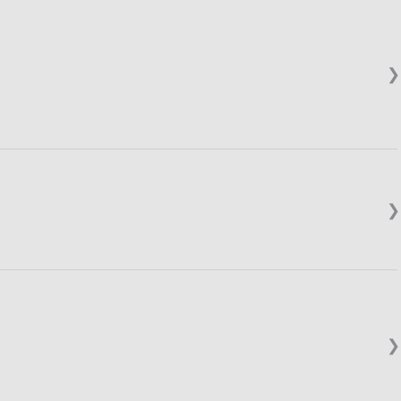
❯
❯
❯