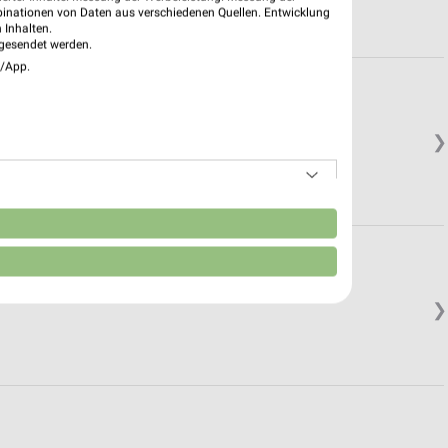
binationen von Daten aus verschiedenen Quellen. Entwicklung
 Inhalten.
gesendet werden.
e/App.
❯
n
❯