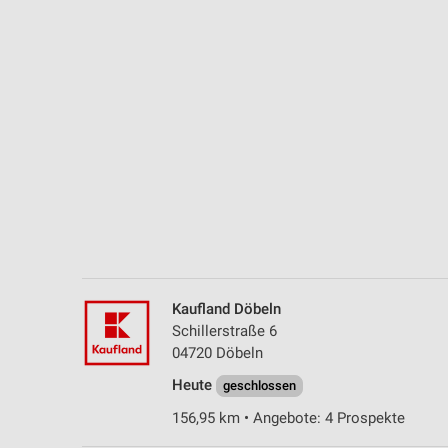
Messung der Performance von Inhalten
Analyse von Zielgruppen durch Statistiken oder Kombinationen 
Quellen
Entwicklung und Verbesserung der Angebote
Verwendung reduzierter Daten zur Auswahl von Inhalten
IAB-Besonderheiten:
Verwendung genauer Standortdaten
Geräte anhand von aktiv angeforderten Informationen identifizie
Nicht-IAB-Verarbeitungszwecke:
Kaufland Döbeln
Notwendig
Schillerstraße 6
04720 Döbeln
Performance
Heute
geschlossen
Funktional
156,95 km • Angebote: 4 Prospekte
Werbung