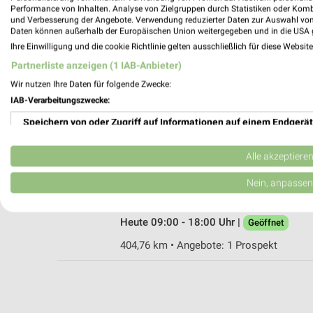
Performance von Inhalten. Analyse von Zielgruppen durch Statistiken oder Kom
und Verbesserung der Angebote. Verwendung reduzierter Daten zur Auswahl von
Daten können außerhalb der Europäischen Union weitergegeben und in die USA 
Ihre Einwilligung und die cookie Richtlinie gelten ausschließlich für diese Websit
RENO Neunburg vorm Wald
Partnerliste anzeigen (1 IAB-Anbieter)
Am Pfalzgrafencenter 7
92431 Neunburg vorm Wald
Wir nutzen Ihre Daten für folgende Zwecke:
IAB-Verarbeitungszwecke:
Heute 09:00 - 18:00 Uhr |
Geöffnet
Speichern von oder Zugriff auf Informationen auf einem Endgerät
360,33 km • Angebote: 1 Prospekt
Verwendung reduzierter Daten zur Auswahl von Werbeanzeigen
Alle akzeptiere
RENO Bogen
Erstellung von Profilen für personalisierte Werbung
Nein, anpassen
Kotauring 13
94327 Bogen
Verwendung von Profilen zur Auswahl personalisierter Werbung
Heute 09:00 - 18:00 Uhr |
Geöffnet
Erstellung von Profilen zur Personalisierung von Inhalten
404,76 km • Angebote: 1 Prospekt
Verwendung von Profilen zur Auswahl personalisierter Inhalte
Messung der Werbeleistung