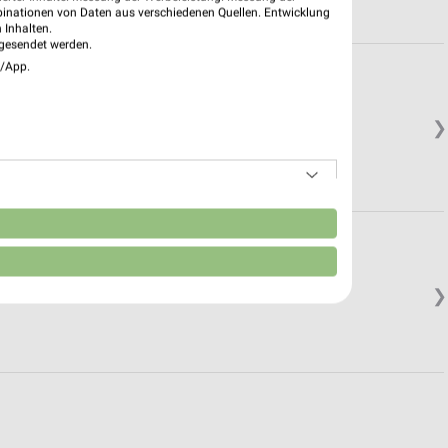
binationen von Daten aus verschiedenen Quellen. Entwicklung
 Inhalten.
gesendet werden.
e/App.
❯
n
❯