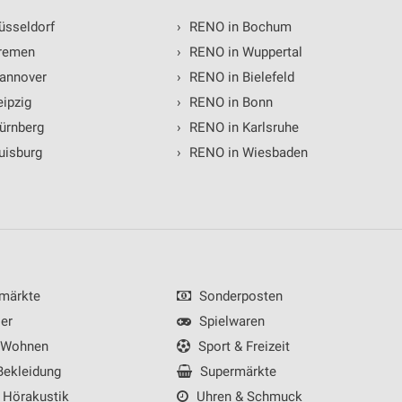
üsseldorf
›
RENO in Bochum
remen
›
RENO in Wuppertal
annover
›
RENO in Bielefeld
ipzig
›
RENO in Bonn
ürnberg
›
RENO in Karlsruhe
uisburg
›
RENO in Wiesbaden
märkte
Sonderposten
er
Spielwaren
 Wohnen
Sport & Freizeit
ekleidung
Supermärkte
 Hörakustik
Uhren & Schmuck