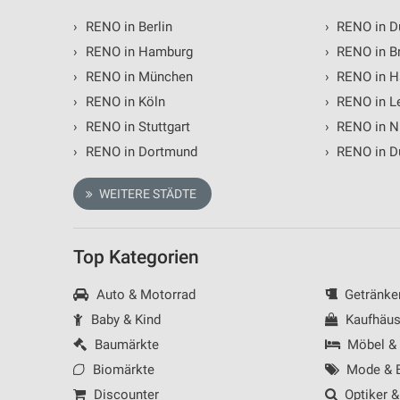
›
RENO in Berlin
›
RENO in D
›
RENO in Hamburg
›
RENO in B
›
RENO in München
›
RENO in H
›
RENO in Köln
›
RENO in Le
›
RENO in Stuttgart
›
RENO in N
›
RENO in Dortmund
›
RENO in D
WEITERE STÄDTE
Top Kategorien
Auto & Motorrad
Getränke
Baby & Kind
Kaufhäus
Baumärkte
Möbel &
Biomärkte
Mode & B
Discounter
Optiker &