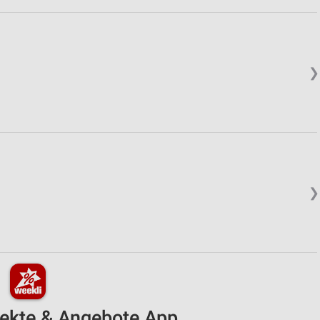
❯
❯
pekte & Angebote App