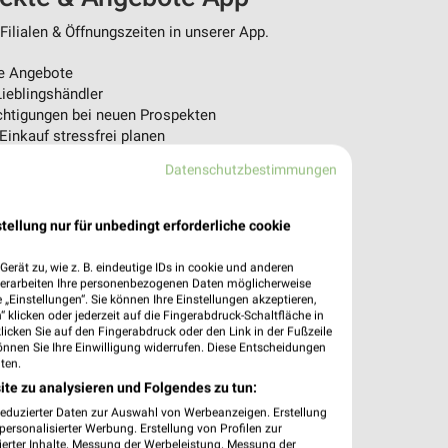
ilialen & Öffnungszeiten in unserer App.
e Angebote
ieblingshändler
htigungen bei neuen Prospekten
 Einkauf stressfrei planen
Datenschutzbestimmungen
 App jetzt laden oder QR-Code scannen.
tellung nur für unbedingt erforderliche cookie
erät zu, wie z. B. eindeutige IDs in cookie und anderen
verarbeiten Ihre personenbezogenen Daten möglicherweise
„Einstellungen“. Sie können Ihre Einstellungen akzeptieren,
 klicken oder jederzeit auf die Fingerabdruck-Schaltfläche in
klicken Sie auf den Fingerabdruck oder den Link in der Fußzeile
önnen Sie Ihre Einwilligung widerrufen. Diese Entscheidungen
ten.
ite zu analysieren und Folgendes zu tun:
reduzierter Daten zur Auswahl von Werbeanzeigen. Erstellung
ersonalisierter Werbung. Erstellung von Profilen zur
ierter Inhalte. Messung der Werbeleistung. Messung der