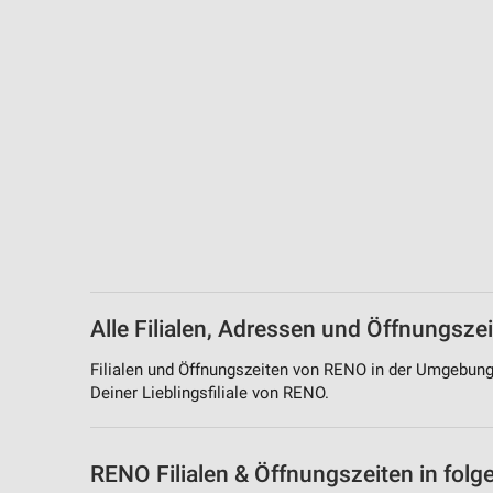
Messung der Performance von Inhalten
Analyse von Zielgruppen durch Statistiken oder Kombinationen 
Quellen
Entwicklung und Verbesserung der Angebote
Verwendung reduzierter Daten zur Auswahl von Inhalten
IAB-Besonderheiten:
Verwendung genauer Standortdaten
Geräte anhand von aktiv angeforderten Informationen identifizie
Nicht-IAB-Verarbeitungszwecke:
Alle Filialen, Adressen und Öffnungsz
Notwendig
Filialen und Öffnungszeiten von RENO in der Umgebung
Deiner Lieblingsfiliale von RENO.
Performance
Funktional
RENO Filialen & Öffnungszeiten in fol
Werbung