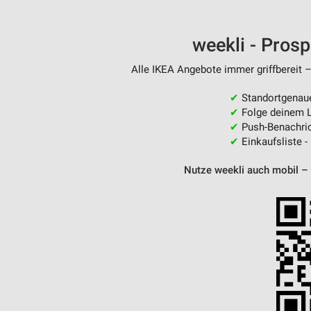
Messung der Performance von Inhalten
Analyse von Zielgruppen durch Statistiken oder Kombinationen 
weekli - Pros
Quellen
Alle IKEA Angebote immer griffbereit –
Entwicklung und Verbesserung der Angebote
✔
Standortgenau
Verwendung reduzierter Daten zur Auswahl von Inhalten
✔
Folge deinem L
✔
Push-Benachric
IAB-Besonderheiten:
✔
Einkaufsliste -
Verwendung genauer Standortdaten
Nutze weekli auch mobil –
Geräte anhand von aktiv angeforderten Informationen identifizie
Nicht-IAB-Verarbeitungszwecke:
Notwendig
Performance
Funktional
Werbung