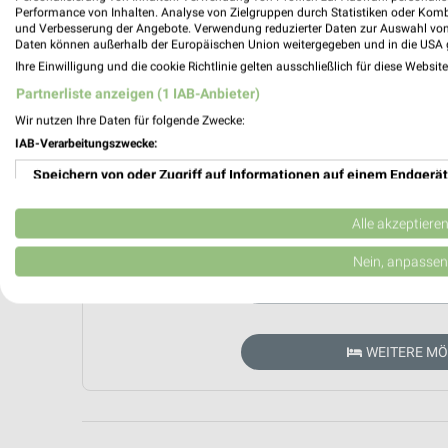
Performance von Inhalten. Analyse von Zielgruppen durch Statistiken oder Kom
und Verbesserung der Angebote. Verwendung reduzierter Daten zur Auswahl von
Daten können außerhalb der Europäischen Union weitergegeben und in die USA 
Ihre Einwilligung und die cookie Richtlinie gelten ausschließlich für diese Websit
Partnerliste anzeigen (1 IAB-Anbieter)
Wir nutzen Ihre Daten für folgende Zwecke:
IAB-Verarbeitungszwecke:
Speichern von oder Zugriff auf Informationen auf einem Endgerät
Verwendung reduzierter Daten zur Auswahl von Werbeanzeigen
Aktuell kein
Alle akzeptiere
Erstellung von Profilen für personalisierte Werbung
Nein, anpassen
ZUR 
Verwendung von Profilen zur Auswahl personalisierter Werbung
Erstellung von Profilen zur Personalisierung von Inhalten
WEITERE M
Verwendung von Profilen zur Auswahl personalisierter Inhalte
Messung der Werbeleistung