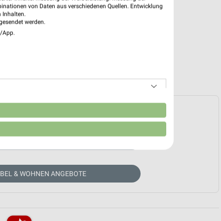
binationen von Daten aus verschiedenen Quellen. Entwicklung
 Inhalten.
gesendet werden.
e/App.
e Prospekte vorhanden.
n
HÄNDLER-WEBSEITE
ÖBEL & WOHNEN ANGEBOTE