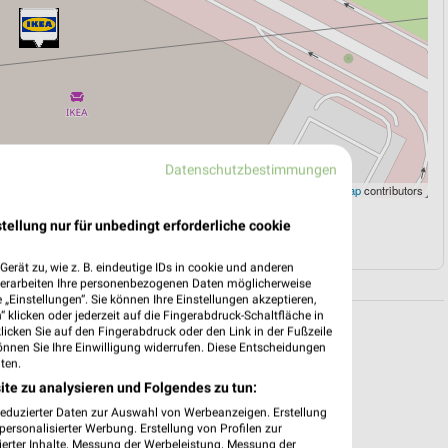
Datenschutzbestimmungen
Leaflet
|
©
OpenStreetMap
contributors
tellung nur für unbedingt erforderliche cookie
N
NAVIGATION MIT GOOGLE/IOS MAPS
erät zu, wie z. B. eindeutige IDs in cookie und anderen
verarbeiten Ihre personenbezogenen Daten möglicherweise
„Einstellungen“. Sie können Ihre Einstellungen akzeptieren,
 klicken oder jederzeit auf die Fingerabdruck-Schaltfläche in
klicken Sie auf den Fingerabdruck oder den Link in der Fußzeile
önnen Sie Ihre Einwilligung widerrufen. Diese Entscheidungen
ten.
ite zu analysieren und Folgendes zu tun:
reduzierter Daten zur Auswahl von Werbeanzeigen. Erstellung
ersonalisierter Werbung. Erstellung von Profilen zur
ierter Inhalte. Messung der Werbeleistung. Messung der