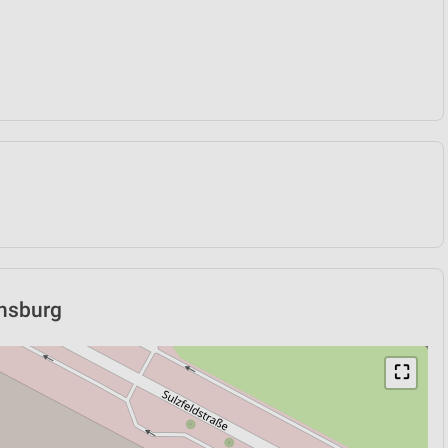
ensburg
⛶