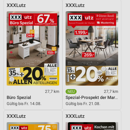
IAB-Besonderheiten:
XXXLutz
XXXLutz
Verwendung genauer Standortdaten
Geräte anhand von aktiv angeforderten
Informationen identifizieren
Nicht-IAB-Verarbeitungszwecke:
Notwendig
Performance
Funktional
Werbung
27,7 km
27,7 km
Büro Spezial
Spezial-Prospekt der Marken
Gültig bis Fr. 14.08.
Gültig bis Fr. 21.08.
XXXLutz
XXXLutz