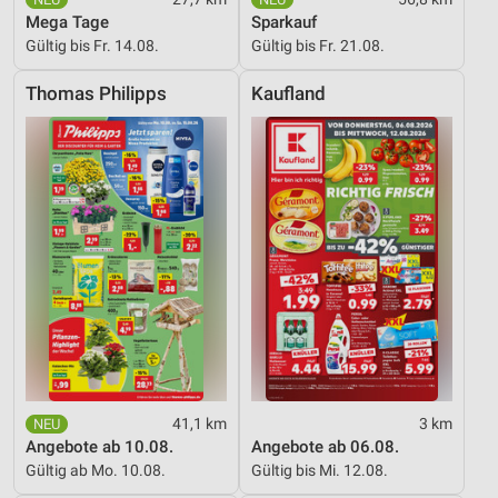
Mega Tage
Sparkauf
Verwendung von Profilen zur Auswahl
Gültig bis Fr. 14.08.
Gültig bis Fr. 21.08.
personalisierter Werbung
Thomas Philipps
Kaufland
Erstellung von Profilen zur Personalisierung
von Inhalten
Verwendung von Profilen zur Auswahl
personalisierter Inhalte
Messung der Werbeleistung
Messung der Performance von Inhalten
Analyse von Zielgruppen durch Statistiken oder
Kombinationen von Daten aus verschiedenen
Quellen
Entwicklung und Verbesserung der Angebote
41,1 km
3 km
Angebote ab 10.08.
Angebote ab 06.08.
Verwendung reduzierter Daten zur Auswahl von
Gültig ab Mo. 10.08.
Gültig bis Mi. 12.08.
Inhalten