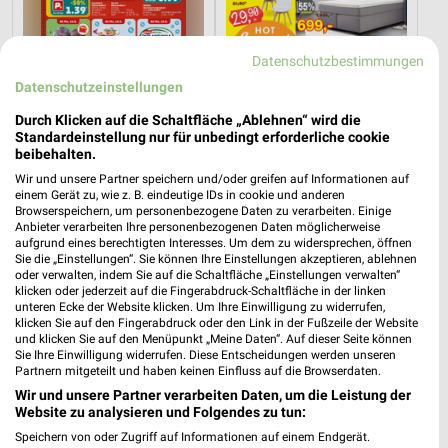
Datenschutzbestimmungen
Datenschutzeinstellungen
Durch Klicken auf die Schaltfläche „Ablehnen“ wird die
7 km
25,7 km
Standardeinstellung nur für unbedingt erforderliche cookie
Angebote ab 10.08.
Hot Sommer Sale
beibehalten.
Gültig ab Mo. 10.08.
Gültig bis Sa. 29.08.
Wir und unsere Partner speichern und/oder greifen auf Informationen auf
einem Gerät zu, wie z. B. eindeutige IDs in cookie und anderen
Browserspeichern, um personenbezogene Daten zu verarbeiten. Einige
XXXLutz
XXXLutz
Anbieter verarbeiten Ihre personenbezogenen Daten möglicherweise
aufgrund eines berechtigten Interesses. Um dem zu widersprechen, öffnen
Sie die „Einstellungen“. Sie können Ihre Einstellungen akzeptieren, ablehnen
oder verwalten, indem Sie auf die Schaltfläche „Einstellungen verwalten“
klicken oder jederzeit auf die Fingerabdruck-Schaltfläche in der linken
unteren Ecke der Website klicken. Um Ihre Einwilligung zu widerrufen,
klicken Sie auf den Fingerabdruck oder den Link in der Fußzeile der Website
und klicken Sie auf den Menüpunkt „Meine Daten“. Auf dieser Seite können
Sie Ihre Einwilligung widerrufen. Diese Entscheidungen werden unseren
Partnern mitgeteilt und haben keinen Einfluss auf die Browserdaten.
Wir und unsere Partner verarbeiten Daten, um die Leistung der
Website zu analysieren und Folgendes zu tun:
Speichern von oder Zugriff auf Informationen auf einem Endgerät.