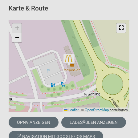
Karte & Route
+
⛶
−
Leaflet
|
©
OpenStreetMap
contributors
ÖPNV ANZEIGEN
LADESÄULEN ANZEIGEN
NAVIGATION MIT GOOGLE/IOS MAPS