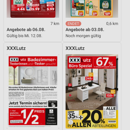
Erstellung von Profilen zur Personalisierung
von Inhalten
Verwendung von Profilen zur Auswahl
7 km
0,6 km
personalisierter Inhalte
Angebote ab 06.08.
Angebote ab 03.08.
Gültig bis Mi. 12.08.
Noch morgen gültig
Messung der Werbeleistung
XXXLutz
XXXLutz
Messung der Performance von Inhalten
Analyse von Zielgruppen durch Statistiken oder
Kombinationen von Daten aus verschiedenen
Quellen
Entwicklung und Verbesserung der Angebote
Verwendung reduzierter Daten zur Auswahl von
Inhalten
IAB-Besonderheiten:
Verwendung genauer Standortdaten