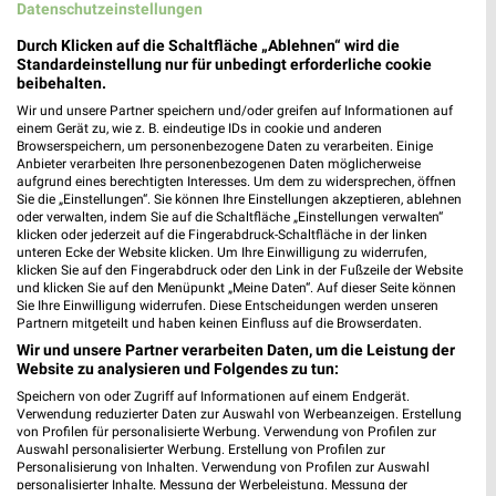
Datenschutzeinstellungen
Durch Klicken auf die Schaltfläche „Ablehnen“ wird die
Standardeinstellung nur für unbedingt erforderliche cookie
beibehalten.
Wir und unsere Partner speichern und/oder greifen auf Informationen auf
einem Gerät zu, wie z. B. eindeutige IDs in cookie und anderen
Browserspeichern, um personenbezogene Daten zu verarbeiten. Einige
Anbieter verarbeiten Ihre personenbezogenen Daten möglicherweise
aufgrund eines berechtigten Interesses. Um dem zu widersprechen, öffnen
Sie die „Einstellungen“. Sie können Ihre Einstellungen akzeptieren, ablehnen
oder verwalten, indem Sie auf die Schaltfläche „Einstellungen verwalten“
22,3 km
22,3 km
klicken oder jederzeit auf die Fingerabdruck-Schaltfläche in der linken
unteren Ecke der Website klicken. Um Ihre Einwilligung zu widerrufen,
Wohnen Spezial
Dieter Knoll
klicken Sie auf den Fingerabdruck oder den Link in der Fußzeile der Website
Gültig bis Fr. 14.08.
Gültig bis Fr. 14.08.
und klicken Sie auf den Menüpunkt „Meine Daten“. Auf dieser Seite können
Sie Ihre Einwilligung widerrufen. Diese Entscheidungen werden unseren
Partnern mitgeteilt und haben keinen Einfluss auf die Browserdaten.
Opti Wohnwelt
XXXLutz
Wir und unsere Partner verarbeiten Daten, um die Leistung der
Website zu analysieren und Folgendes zu tun:
Speichern von oder Zugriff auf Informationen auf einem Endgerät.
Verwendung reduzierter Daten zur Auswahl von Werbeanzeigen. Erstellung
von Profilen für personalisierte Werbung. Verwendung von Profilen zur
Auswahl personalisierter Werbung. Erstellung von Profilen zur
Personalisierung von Inhalten. Verwendung von Profilen zur Auswahl
personalisierter Inhalte. Messung der Werbeleistung. Messung der