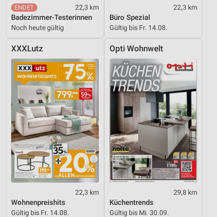
Geräte anhand von aktiv angeforderten
22,3 km
22,3 km
Informationen identifizieren
Badezimmer-Testerinnen
Büro Spezial
Nicht-IAB-Verarbeitungszwecke:
Noch heute gültig
Gültig bis Fr. 14.08.
Notwendig
XXXLutz
Opti Wohnwelt
Performance
Funktional
Werbung
22,3 km
29,8 km
Wohnenpreishits
Küchentrends
Gültig bis Fr. 14.08.
Gültig bis Mi. 30.09.