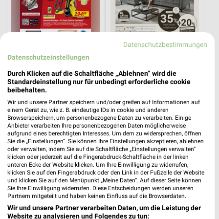
Datenschutzbestimmungen
Datenschutzeinstellungen
Durch Klicken auf die Schaltfläche „Ablehnen“ wird die
Standardeinstellung nur für unbedingt erforderliche cookie
beibehalten.
12,5 km
27,7 km
Wir und unsere Partner speichern und/oder greifen auf Informationen auf
Angebote ab 01.08.
Dieter Knoll
einem Gerät zu, wie z. B. eindeutige IDs in cookie und anderen
Noch heute gültig
Gültig bis Fr. 14.08.
Browserspeichern, um personenbezogene Daten zu verarbeiten. Einige
Anbieter verarbeiten Ihre personenbezogenen Daten möglicherweise
aufgrund eines berechtigten Interesses. Um dem zu widersprechen, öffnen
XXXLutz
XXXLutz
Sie die „Einstellungen“. Sie können Ihre Einstellungen akzeptieren, ablehnen
oder verwalten, indem Sie auf die Schaltfläche „Einstellungen verwalten“
klicken oder jederzeit auf die Fingerabdruck-Schaltfläche in der linken
unteren Ecke der Website klicken. Um Ihre Einwilligung zu widerrufen,
klicken Sie auf den Fingerabdruck oder den Link in der Fußzeile der Website
und klicken Sie auf den Menüpunkt „Meine Daten“. Auf dieser Seite können
Sie Ihre Einwilligung widerrufen. Diese Entscheidungen werden unseren
Partnern mitgeteilt und haben keinen Einfluss auf die Browserdaten.
Wir und unsere Partner verarbeiten Daten, um die Leistung der
Website zu analysieren und Folgendes zu tun: