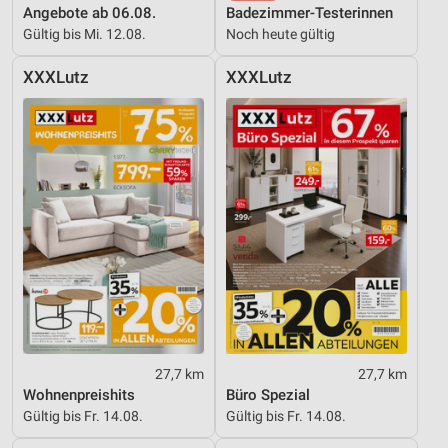
Inhalten
Angebote ab 06.08.
Badezimmer-Testerinnen
Gültig bis Mi. 12.08.
Noch heute gültig
IAB-Besonderheiten:
Verwendung genauer Standortdaten
XXXLutz
XXXLutz
Geräte anhand von aktiv angeforderten
Informationen identifizieren
Nicht-IAB-Verarbeitungszwecke:
Notwendig
Performance
Funktional
Werbung
27,7 km
27,7 km
Wohnenpreishits
Büro Spezial
Gültig bis Fr. 14.08.
Gültig bis Fr. 14.08.