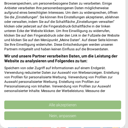
Lidl Prospekt für Regensburg ab Mo. den
Browserspeichern, um personenbezogene Daten zu verarbeiten. Einige
10.08.
Anbieter verarbeiten Ihre personenbezogenen Daten möglicherweise
aufgrund eines berechtigten Interesses. Um dem zu widersprechen, öffnen
Sie die „Einstellungen“. Sie können Ihre Einstellungen akzeptieren, ablehnen
Gültig von 10. Aug. bis 15. Aug.
oder verwalten, indem Sie auf die Schaltfläche „Einstellungen verwalten“
klicken oder jederzeit auf die Fingerabdruck-Schaltfläche in der linken
📅
Kalendereintrag erstellen
unteren Ecke der Website klicken. Um Ihre Einwilligung zu widerrufen,
klicken Sie auf den Fingerabdruck oder den Link in der Fußzeile der Website
und klicken Sie auf den Menüpunkt „Meine Daten“. Auf dieser Seite können
Sie Ihre Einwilligung widerrufen. Diese Entscheidungen werden unseren
Partnern mitgeteilt und haben keinen Einfluss auf die Browserdaten.
PROSPEKT BLÄTTERN
Wir und unsere Partner verarbeiten Daten, um die Leistung der
Website zu analysieren und Folgendes zu tun:
Speichern von oder Zugriff auf Informationen auf einem Endgerät.
Verwendung reduzierter Daten zur Auswahl von Werbeanzeigen. Erstellung
WHISKEY & WHISKY
MODETRENDS
HANDY & SMARTPHONE
KAFFEE
von Profilen für personalisierte Werbung. Verwendung von Profilen zur
Auswahl personalisierter Werbung. Erstellung von Profilen zur
Personalisierung von Inhalten. Verwendung von Profilen zur Auswahl
personalisierter Inhalte. Messung der Werbeleistung. Messung der
Performance von Inhalten. Analyse von Zielgruppen durch Statistiken oder
Kombinationen von Daten aus verschiedenen Quellen. Entwicklung und
Verbesserung der Angebote. Verwendung reduzierter Daten zur Auswahl
Alle akzeptieren
von Inhalten.
Daten können außerhalb der Europäischen Union weitergegeben und in die
Nein, anpassen
USA gesendet werden.
Ihre Einwilligung und die cookie Richtlinie gelten ausschließlich für diese