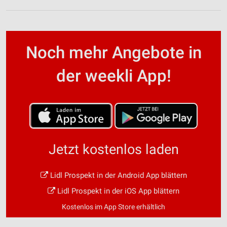
Noch mehr Angebote in
der weekli App!
Jetzt kostenlos laden
Lidl Prospekt in der Android App blättern
Lidl Prospekt in der iOS App blättern
Kostenlos im App Store erhältlich