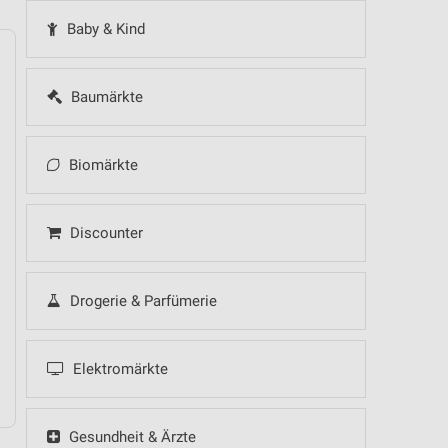
Baby & Kind
Baumärkte
14
Fr
15
Sa
16
So
17
Mo
18
Di
19
Mi
Biomärkte
Discounter
Drogerie & Parfümerie
Elektromärkte
Gesundheit & Ärzte