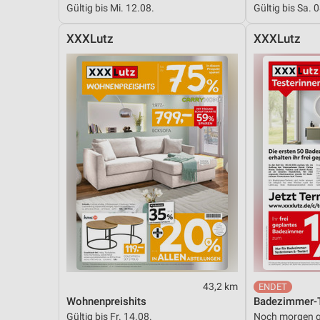
Gültig bis Mi. 12.08.
Gültig bis Sa. 
Messung der Performance von Inhalten
XXXLutz
XXXLutz
Analyse von Zielgruppen durch Statistiken oder Kombinationen 
Quellen
Entwicklung und Verbesserung der Angebote
Verwendung reduzierter Daten zur Auswahl von Inhalten
IAB-Besonderheiten:
Verwendung genauer Standortdaten
Geräte anhand von aktiv angeforderten Informationen identifizie
Nicht-IAB-Verarbeitungszwecke:
Notwendig
Performance
43,2 km
Funktional
Wohnenpreishits
Badezimmer-T
Gültig bis Fr. 14.08.
Noch morgen g
Werbung