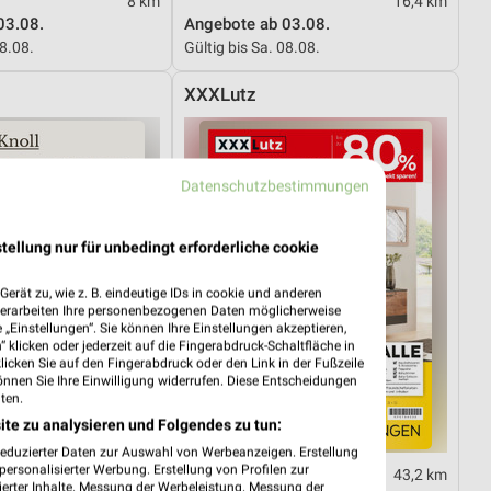
8 km
16,4 km
03.08.
Angebote ab 03.08.
08.08.
Gültig bis Sa. 08.08.
XXXLutz
Datenschutzbestimmungen
tellung nur für unbedingt erforderliche cookie
erät zu, wie z. B. eindeutige IDs in cookie und anderen
verarbeiten Ihre personenbezogenen Daten möglicherweise
„Einstellungen“. Sie können Ihre Einstellungen akzeptieren,
 klicken oder jederzeit auf die Fingerabdruck-Schaltfläche in
klicken Sie auf den Fingerabdruck oder den Link in der Fußzeile
önnen Sie Ihre Einwilligung widerrufen. Diese Entscheidungen
ten.
ite zu analysieren und Folgendes zu tun:
reduzierter Daten zur Auswahl von Werbeanzeigen. Erstellung
ersonalisierter Werbung. Erstellung von Profilen zur
43,2 km
43,2 km
ierter Inhalte. Messung der Werbeleistung. Messung der