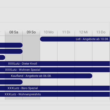
r
08
Sa
09
So
10
Mo
11
Di
12
Mi
13
Do
Lidl - Angebote ab 10.08.
XXXLutz - Dieter Knoll
XXXLutz - Wohnen Spezial
Kaufland - Angebote ab 06.08.
XXXLutz - Büro Spezial
XXXLutz - Wohnenpreishits