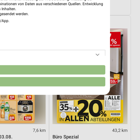
Wohnen Spezial
binationen von Daten aus verschiedenen Quellen. Entwicklung
4.08.
Gültig bis Fr. 14.08.
 Inhalten.
gesendet werden.
e/App.
XXXLutz
n
7,6 km
43,2 km
03.08.
Büro Spezial