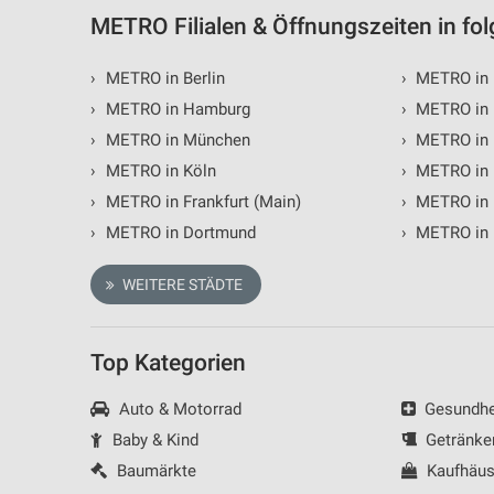
METRO Filialen & Öffnungszeiten in fo
Analyse von Zielgruppen durch Statistiken oder Kombinationen 
Quellen
›
METRO in Berlin
›
METRO in 
Entwicklung und Verbesserung der Angebote
›
METRO in Hamburg
›
METRO in 
Verwendung reduzierter Daten zur Auswahl von Inhalten
›
METRO in München
›
METRO in
›
METRO in Köln
›
METRO in 
IAB-Besonderheiten:
›
METRO in Frankfurt (Main)
›
METRO in 
Verwendung genauer Standortdaten
›
METRO in Dortmund
›
METRO in 
Geräte anhand von aktiv angeforderten Informationen identifizie
WEITERE STÄDTE
Nicht-IAB-Verarbeitungszwecke:
Notwendig
Top Kategorien
Performance
Auto & Motorrad
Gesundhei
Funktional
Baby & Kind
Getränke
Werbung
Baumärkte
Kaufhäus