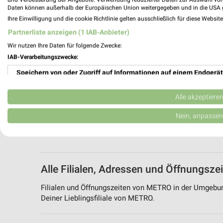
Daten können außerhalb der Europäischen Union weitergegeben und in die USA 
Ihre Einwilligung und die cookie Richtlinie gelten ausschließlich für diese Websit
Partnerliste anzeigen (1 IAB-Anbieter)
Wir nutzen Ihre Daten für folgende Zwecke:
IAB-Verarbeitungszwecke:
Speichern von oder Zugriff auf Informationen auf einem Endgerät
Verwendung reduzierter Daten zur Auswahl von Werbeanzeigen
Alle akzeptiere
Erstellung von Profilen für personalisierte Werbung
Nein, anpassen
Verwendung von Profilen zur Auswahl personalisierter Werbung
Erstellung von Profilen zur Personalisierung von Inhalten
Alle Filialen, Adressen und Öffnungs
Verwendung von Profilen zur Auswahl personalisierter Inhalte
Filialen und Öffnungszeiten von METRO in der Umgebun
Messung der Werbeleistung
Deiner Lieblingsfiliale von METRO.
Messung der Performance von Inhalten