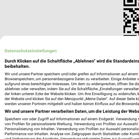
Datenschutzeinstellungen
Durch Klicken auf die Schaltfläche „Ablehnen“ wird die Standardeins
beibehalten.
Wir und unsere Partner speichern und/oder greifen auf Informationen auf einem G
Browserspeichern, um personenbezogene Daten zu verarbeiten. Einige Anbieter 
aufgrund eines berechtigten Interesses. Um dem zu widersprechen, öffnen Sie die 
METRO Hamburg-Rahlstedt
ablehnen oder verwalten, indem Sie auf die Schaltfläche „Einstellungen verwalten“
der linken unteren Ecke der Website klicken. Um Ihre Einwilligung zu widerrufen, 
Bargkoppelweg 50
der Website und klicken Sie auf den Menüpunkt „Meine Daten“. Auf dieser Seite k
22145 Hamburg
werden unseren Partnern mitgeteilt und haben keinen Einfluss auf die Browserda
Heute
Wir und unsere Partner verarbeiten Daten, um die Leistung der Webs
geschlossen
Speichern von oder Zugriff auf Informationen auf einem Endgerät. Verwendung 
249,16 km • Angebote: 4 Prospekte
von Profilen für personalisierte Werbung. Verwendung von Profilen zur Auswahl p
Personalisierung von Inhalten. Verwendung von Profilen zur Auswahl personalis
Performance von Inhalten. Analyse von Zielgruppen durch Statistiken oder Kom
und Verbesserung der Angebote. Verwendung reduzierter Daten zur Auswahl von