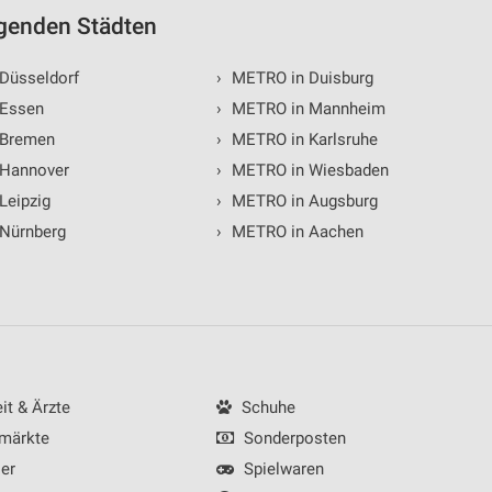
lgenden Städten
von Daten aus verschiedenen
Düsseldorf
›
METRO in Duisburg
Essen
›
METRO in Mannheim
 Bremen
›
METRO in Karlsruhe
Hannover
›
METRO in Wiesbaden
Leipzig
›
METRO in Augsburg
Nürnberg
›
METRO in Aachen
ren
t & Ärzte
Schuhe
märkte
Sonderposten
er
Spielwaren