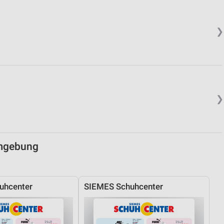
von Daten aus verschiedenen
❯
❯
ren
Umgebung
uhcenter
SIEMES Schuhcenter