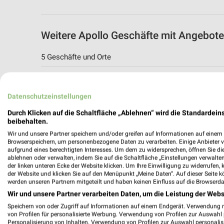
Weitere Apollo Geschäfte mit Angebot
5 Geschäfte und Orte
Apollo
Allensteiner Str. 15b
Datenschutzeinstellungen
56566 Neuwied
Durch Klicken auf die Schaltfläche „Ablehnen“ wird die Standardeins
470,37 km
beibehalten.
Wir und unsere Partner speichern und/oder greifen auf Informationen auf einem G
Browserspeichern, um personenbezogene Daten zu verarbeiten. Einige Anbieter 
Apollo Angebote in Andernach
aufgrund eines berechtigten Interesses. Um dem zu widersprechen, öffnen Sie die 
ablehnen oder verwalten, indem Sie auf die Schaltfläche „Einstellungen verwalten“
Andernach, Deutschland
der linken unteren Ecke der Website klicken. Um Ihre Einwilligung zu widerrufen, 
der Website und klicken Sie auf den Menüpunkt „Meine Daten“. Auf dieser Seite k
werden unseren Partnern mitgeteilt und haben keinen Einfluss auf die Browserda
475,57 km
Wir und unsere Partner verarbeiten Daten, um die Leistung der Webs
Speichern von oder Zugriff auf Informationen auf einem Endgerät. Verwendung 
von Profilen für personalisierte Werbung. Verwendung von Profilen zur Auswahl p
Apollo Angebote in Mülheim-Kärlich
Personalisierung von Inhalten. Verwendung von Profilen zur Auswahl personalis