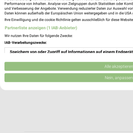
Mülheim-Kärlich, Deutschland
Performance von Inhalten. Analyse von Zielgruppen durch Statistiken oder Kom
und Verbesserung der Angebote. Verwendung reduzierter Daten zur Auswahl von
Daten können außerhalb der Europäischen Union weitergegeben und in die USA 
470,44 km
Ihre Einwilligung und die cookie Richtlinie gelten ausschließlich für diese Websit
Partnerliste anzeigen (1 IAB-Anbieter)
Wir nutzen Ihre Daten für folgende Zwecke:
IAB-Verarbeitungszwecke:
Speichern von oder Zugriff auf Informationen auf einem Endgerät
Verwendung reduzierter Daten zur Auswahl von Werbeanzeigen
Alle akzeptiere
Erstellung von Profilen für personalisierte Werbung
Nein, anpassen
Verwendung von Profilen zur Auswahl personalisierter Werbung
Erstellung von Profilen zur Personalisierung von Inhalten
Verwendung von Profilen zur Auswahl personalisierter Inhalte
Messung der Werbeleistung