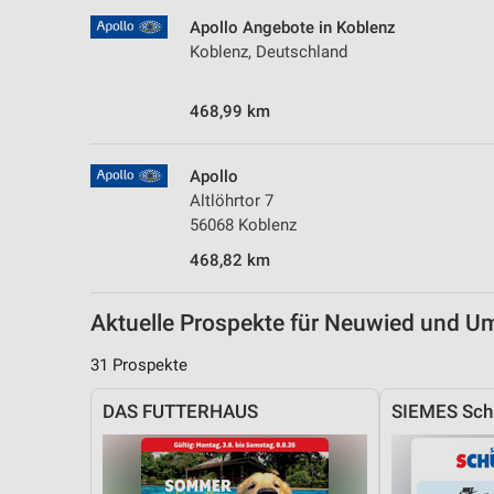
Messung der Performance von Inhalten
Apollo Angebote in Koblenz
Koblenz, Deutschland
Analyse von Zielgruppen durch Statistiken oder Kombinationen 
Quellen
468,99 km
Entwicklung und Verbesserung der Angebote
Verwendung reduzierter Daten zur Auswahl von Inhalten
Apollo
Altlöhrtor 7
IAB-Besonderheiten:
56068 Koblenz
Verwendung genauer Standortdaten
468,82 km
Geräte anhand von aktiv angeforderten Informationen identifizie
Aktuelle Prospekte für Neuwied und 
Nicht-IAB-Verarbeitungszwecke:
Notwendig
31 Prospekte
Performance
DAS FUTTERHAUS
SIEMES Sch
Funktional
Werbung