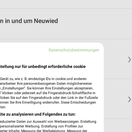
en in und um Neuwied
Datenschutzbestimmungen
❯
tellung nur für unbedingt erforderliche cookie
erät zu, wie z. B. eindeutige IDs in cookie und anderen
verarbeiten Ihre personenbezogenen Daten möglicherweise
„Einstellungen“. Sie können Ihre Einstellungen akzeptieren,
 klicken oder jederzeit auf die Fingerabdruck-Schaltfläche in
klicken Sie auf den Fingerabdruck oder den Link in der Fußzeile
❯
önnen Sie Ihre Einwilligung widerrufen. Diese Entscheidungen
ten.
ite zu analysieren und Folgendes zu tun:
reduzierter Daten zur Auswahl von Werbeanzeigen. Erstellung
ersonalisierter Werbung. Erstellung von Profilen zur
ierter Inhalte. Messung der Werbeleistung. Messung der